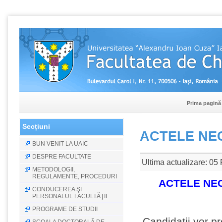
Prima pagină
Secțiuni
ACTELE NE
BUN VENIT LA UAIC
DESPRE FACULTATE
Ultima actualizare: 05
METODOLOGII,
REGULAMENTE, PROCEDURI
ACTELE NE
CONDUCEREA ŞI
PERSONALUL FACULTĂŢII
PROGRAME DE STUDII
Candidatii vor p