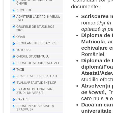
ȘCOALA DOCTORALĂ DE
CHIMIE
documente:
ADMITERE
Scrisoarea 
ADMITERE LA DPPD, NIVELUL
I ŞI II
romană/
şi în
GRUPELE DE STUDII 2025-
optează şi pe
2026
Diploma de 
ORAR
Matricolă, a
REGULAMENTE DIDACTICE
echivalare 
TUTORIAT
României;
GHIDUL STUDENTULUI
Diploma de 
BURSE DE STUDII SI SOCIALE
diplomă/Foa
TAXE
Atestat/Adev
PRACTICA DE SPECIALITATE
studiile efec
EVALUAREA STUDENŢILOR
Absolvenţii 
EXAMENE DE FINALIZARE
de licenţă
, î
STUDII UNIVERSIT...
care nu s-a e
CAZARE
Dacă un candi
BURSE IN STRAINATATE şi
ERASMUS+
universitate 