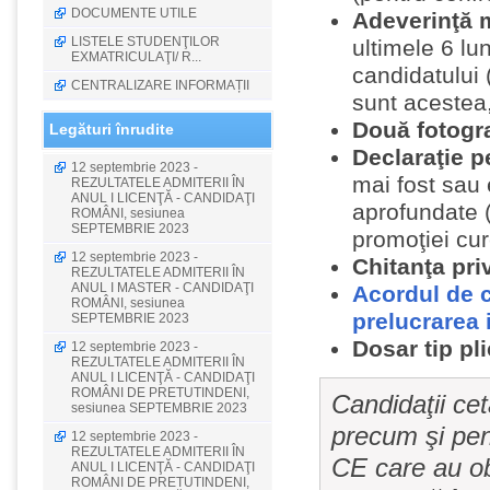
DOCUMENTE UTILE
Adeverinţă m
LISTELE STUDENŢILOR
ultimele 6 lu
EXMATRICULAŢI/ R...
candidatului 
CENTRALIZARE INFORMAȚII
sunt acestea,
Două fotogra
Legături înrudite
Declaraţie p
12 septembrie 2023 -
mai fost sau 
REZULTATELE ADMITERII ÎN
ANUL I LICENŢĂ - CANDIDAŢI
aprofundate (
ROMÂNI, sesiunea
SEPTEMBRIE 2023
promoţiei cur
12 septembrie 2023 -
Chitanţa pri
REZULTATELE ADMITERII ÎN
ANUL I MASTER - CANDIDAŢI
Acordul de c
ROMÂNI, sesiunea
prelucrarea 
SEPTEMBRIE 2023
Dosar tip pli
12 septembrie 2023 -
REZULTATELE ADMITERII ÎN
ANUL I LICENŢĂ - CANDIDAŢI
ROMÂNI DE PRETUTINDENI,
Candidaţii cet
sesiunea SEPTEMBRIE 2023
precum şi pen
12 septembrie 2023 -
REZULTATELE ADMITERII ÎN
CE care au ob
ANUL I LICENŢĂ - CANDIDAŢI
ROMÂNI DE PRETUTINDENI,