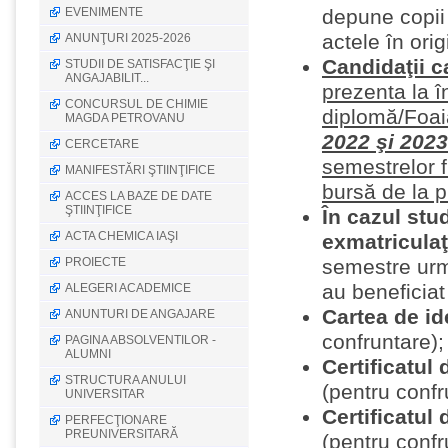
EVENIMENTE
depune copii 
actele în orig
ANUNŢURI 2025-2026
Candidaţii c
STUDII DE SATISFACŢIE ŞI
ANGAJABILIT...
prezenta la î
CONCURSUL DE CHIMIE
diplomă/Foai
MAGDA PETROVANU
2022
şi 2023
CERCETARE
semestrelor 
MANIFESTĂRI ŞTIINŢIFICE
bursă de la 
ACCES LA BAZE DE DATE
ŞTIINŢIFICE
În cazul stud
ACTA CHEMICA IAŞI
exmatricula
PROIECTE
semestre urm
au beneficiat
ALEGERI ACADEMICE
Cartea de id
ANUNTURI DE ANGAJARE
confruntare);
PAGINA ABSOLVENTILOR -
ALUMNI
Certificatul
STRUCTURA ANULUI
(pentru confr
UNIVERSITAR
Certificatul 
PERFECŢIONARE
PREUNIVERSITARĂ
(pentru confr