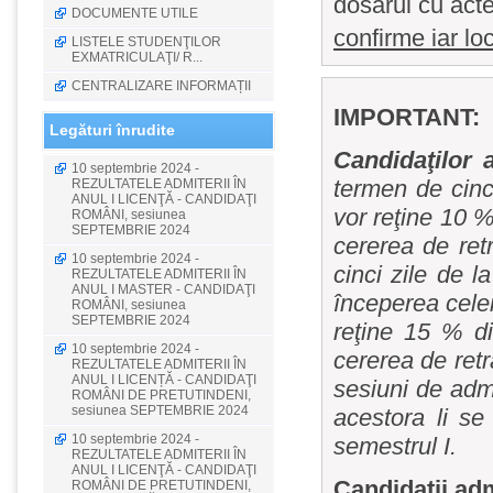
dosarul cu acte
DOCUMENTE UTILE
confirme iar loc
LISTELE STUDENŢILOR
EXMATRICULAŢI/ R...
CENTRALIZARE INFORMAȚII
IMPORTANT:
Legături înrudite
Candidaţilor 
10 septembrie 2024 -
termen de cinci
REZULTATELE ADMITERII ÎN
ANUL I LICENŢĂ - CANDIDAŢI
vor reţine 10 %
ROMÂNI, sesiunea
SEPTEMBRIE 2024
cererea de ret
10 septembrie 2024 -
cinci zile de l
REZULTATELE ADMITERII ÎN
ANUL I MASTER - CANDIDAŢI
începerea celei
ROMÂNI, sesiunea
SEPTEMBRIE 2024
reţine 15 % di
10 septembrie 2024 -
cererea de ret
REZULTATELE ADMITERII ÎN
ANUL I LICENȚĂ - CANDIDAŢI
sesiuni de admi
ROMÂNI DE PRETUTINDENI,
sesiunea SEPTEMBRIE 2024
acestora li se
10 septembrie 2024 -
semestrul I.
REZULTATELE ADMITERII ÎN
ANUL I LICENŢĂ - CANDIDAŢI
Candidaţii adm
ROMÂNI DE PRETUTINDENI,