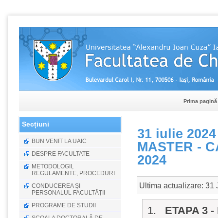
Prima pagină
Secțiuni
31 iulie 20
BUN VENIT LA UAIC
MASTER - C
DESPRE FACULTATE
2024
METODOLOGII,
REGULAMENTE, PROCEDURI
Ultima actualizare: 31
CONDUCEREA ŞI
PERSONALUL FACULTĂŢII
PROGRAME DE STUDII
1.
ETAPA 3 - 