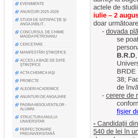
EVENIMENTE
actele de studii
ANUNŢURI 2025-2026
iulie – 2 augu
STUDII DE SATISFACŢIE ŞI
doar următoar
ANGAJABILIT...
-
dovada plăţ
CONCURSUL DE CHIMIE
MAGDA PETROVANU
se poa
CERCETARE
persona
MANIFESTĂRI ŞTIINŢIFICE
B.R.D
ACCES LA BAZE DE DATE
Univers
ŞTIINŢIFICE
BRDE 2
ACTA CHEMICA IAŞI
38; Fac
PROIECTE
de învă
ALEGERI ACADEMICE
-
cerere de r
ANUNTURI DE ANGAJARE
confor
PAGINA ABSOLVENTILOR -
ALUMNI
fişier d
STRUCTURA ANULUI
UNIVERSITAR
-
Candidaţii din
PERFECŢIONARE
540 de lei în u
PREUNIVERSITARĂ