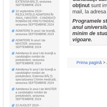
EXTENSIA BĂLŢI, sesiunea
obţinut
sunt inv
SEPTEMBRIE 2024
mail, la adres
10 septembrie 2024 -
REZULTATELE ADMITERII ÎN
ANUL I MASTER - CANDIDAŢI
Programele stu
ROMÂNI DE PRETUTINDENI,
sesiunea SEPTEMBRIE 2024
anul universit
ADMITERE în anul I de licenţă,
minim de stude
sesiunea SEPTEMBRIE 2024
vigoare.
ADMITERE în anul I de
MASTER, sesiunea
SEPTEMBRIE 2024
Admiterea în anul I de licenţă a
candidaţilor români de
pretutindeni, sesiunea
Prima pagină
>
SEPTEMBRIE 2024
Admiterea în anul I de licenţă a
candidaţilor români de
pretutindeni, Extensia BĂLŢI,
specializarea Chimie medicală,
sesiunea SEPTEMBRIE 2024
Admiterea în anul I de MASTER
a candidaţilor români de
pretutindeni, sesiunea
SEPTEMBRIE 2024
22 AUGUST 2024 -