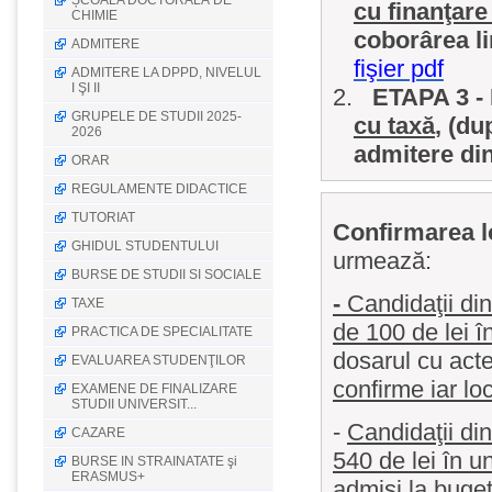
ȘCOALA DOCTORALĂ DE
cu finanţare
CHIMIE
coborârea li
ADMITERE
fişier pdf
ADMITERE LA DPPD, NIVELUL
I ŞI II
2.
ETAPA 3 - 
GRUPELE DE STUDII 2025-
cu taxă
, (du
2026
admitere din
ORAR
REGULAMENTE DIDACTICE
TUTORIAT
Confirmarea l
GHIDUL STUDENTULUI
urmează:
BURSE DE STUDII SI SOCIALE
-
Candidaţii din
TAXE
de 100 de lei î
PRACTICA DE SPECIALITATE
dosarul cu acte
EVALUAREA STUDENŢILOR
confirme iar loc
EXAMENE DE FINALIZARE
STUDII UNIVERSIT...
-
Candidaţii din
CAZARE
540 de lei în u
BURSE IN STRAINATATE şi
ERASMUS+
admişi la buge