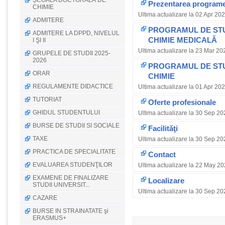
ȘCOALA DOCTORALĂ DE
Prezentarea programel
CHIMIE
Ultima actualizare la 02 Apr 20
ADMITERE
PROGRAMUL DE STUD
ADMITERE LA DPPD, NIVELUL
CHIMIE MEDICALĂ
I ŞI II
Ultima actualizare la 23 Mar 20
GRUPELE DE STUDII 2025-
2026
PROGRAMUL DE STUD
ORAR
CHIMIE
REGULAMENTE DIDACTICE
Ultima actualizare la 01 Apr 202
TUTORIAT
Oferte profesionale
GHIDUL STUDENTULUI
Ultima actualizare la 30 Sep 20
BURSE DE STUDII SI SOCIALE
Facilităţi
TAXE
Ultima actualizare la 30 Sep 20
PRACTICA DE SPECIALITATE
Contact
EVALUAREA STUDENŢILOR
Ultima actualizare la 22 May 20
EXAMENE DE FINALIZARE
Localizare
STUDII UNIVERSIT...
Ultima actualizare la 30 Sep 20
CAZARE
BURSE IN STRAINATATE şi
ERASMUS+