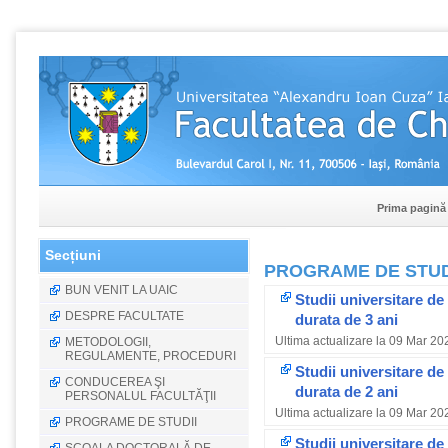
Prima pagină
Secțiuni
PROGRAME DE STUD
BUN VENIT LA UAIC
Studii universitare de 
DESPRE FACULTATE
durata de 3 ani
Ultima actualizare la 09 Mar 20
METODOLOGII,
REGULAMENTE, PROCEDURI
Studii universitare de
CONDUCEREA ŞI
durata de 2 ani
PERSONALUL FACULTĂŢII
Ultima actualizare la 09 Mar 20
PROGRAME DE STUDII
Studii universitare de