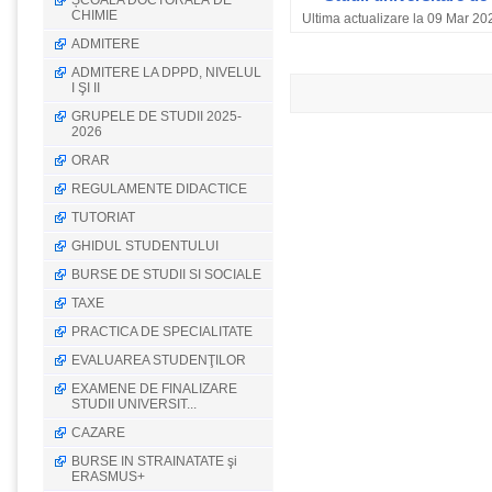
ȘCOALA DOCTORALĂ DE
CHIMIE
Ultima actualizare la 09 Mar 20
ADMITERE
ADMITERE LA DPPD, NIVELUL
I ŞI II
GRUPELE DE STUDII 2025-
2026
ORAR
REGULAMENTE DIDACTICE
TUTORIAT
GHIDUL STUDENTULUI
BURSE DE STUDII SI SOCIALE
TAXE
PRACTICA DE SPECIALITATE
EVALUAREA STUDENŢILOR
EXAMENE DE FINALIZARE
STUDII UNIVERSIT...
CAZARE
BURSE IN STRAINATATE şi
ERASMUS+