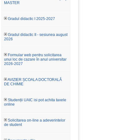
MASTER
Gradul didactic I 2025-2027
Gradul didactic II - sesiunea august
2026
Formular web pentru solicitarea
unui loc de cazare în anul universitar
2026-2027
AVIZIER ȘCOALA DOCTORALĂ
DE CHIMIE
Studenții UAIC isi pot achita taxele
online
Solicitarea on-line a adeverintelor
de student