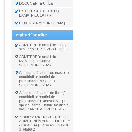
DOCUMENTE UTILE
LISTELE STUDENŢILOR
EXMATRICULAŢI/ R...
CENTRALIZARE INFORMAȚII
Legături înrudite
ADMITERE în anul I de licenţă,
sesiunea SEPTEMBRIE 2026
ADMITERE în anul I de
MASTER, sesiunea
SEPTEMBRIE 2026
Admiterea în anul I de master a
candidaţilor români de
pretutindeni, sesiunea
SEPTEMBRIE 2026
Admiterea în anul I de licenţă a
candidaţilor români de
pretutindeni, Extensia BĂLŢI,
specializarea Chimie medicală,
sesiunea SEPTEMBRIE 2026
31 iulie 2026 - REZULTATELE
ADMITERII ÎN ANUL I, LICENŢĂ
- CANDIDAŢI ROMÂNI, TURUL
3, etapa 2