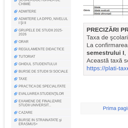
ȘCOALA DOCTORALĂ DE
CHIMIE
ADMITERE
ADMITERE LA DPPD, NIVELUL
I ŞI II
PRECIZĂRI P
GRUPELE DE STUDII 2025-
2026
Taxa de şcolar
ORAR
La confirmarea
REGULAMENTE DIDACTICE
semestrului I
,
TUTORIAT
Această taxă s
GHIDUL STUDENTULUI
https://plati-ta
BURSE DE STUDII SI SOCIALE
TAXE
PRACTICA DE SPECIALITATE
EVALUAREA STUDENŢILOR
EXAMENE DE FINALIZARE
STUDII UNIVERSIT...
Prima pag
CAZARE
BURSE IN STRAINATATE şi
ERASMUS+