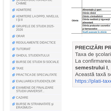
ȘCOALA DOCTORALĂ DE
CHIMIE
ADMITERE
ADMITERE LA DPPD, NIVELUL
I ŞI II
GRUPELE DE STUDII 2025-
2026
ORAR
REGULAMENTE DIDACTICE
PRECIZĂRI P
TUTORIAT
Taxa de şcolar
GHIDUL STUDENTULUI
La confirmarea
BURSE DE STUDII SI SOCIALE
semestrului I
,
TAXE
Această taxă s
PRACTICA DE SPECIALITATE
https://plati-ta
EVALUAREA STUDENŢILOR
EXAMENE DE FINALIZARE
STUDII UNIVERSIT...
CAZARE
BURSE IN STRAINATATE şi
ERASMUS+