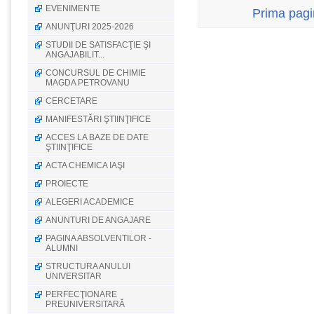
EVENIMENTE
Prima pag
ANUNŢURI 2025-2026
STUDII DE SATISFACŢIE ŞI
ANGAJABILIT...
CONCURSUL DE CHIMIE
MAGDA PETROVANU
CERCETARE
MANIFESTĂRI ŞTIINŢIFICE
ACCES LA BAZE DE DATE
ŞTIINŢIFICE
ACTA CHEMICA IAŞI
PROIECTE
ALEGERI ACADEMICE
ANUNTURI DE ANGAJARE
PAGINA ABSOLVENTILOR -
ALUMNI
STRUCTURA ANULUI
UNIVERSITAR
PERFECŢIONARE
PREUNIVERSITARĂ