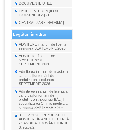
DOCUMENTE UTILE
LISTELE STUDENŢILOR
EXMATRICULAŢI/ R...
CENTRALIZARE INFORMAȚII
Legături înrudite
ADMITERE în anul I de licenţă,
sesiunea SEPTEMBRIE 2026
ADMITERE în anul I de
MASTER, sesiunea
SEPTEMBRIE 2026
Admiterea în anul I de master a
candidaţilor români de
pretutindeni, sesiunea
SEPTEMBRIE 2026
Admiterea în anul I de licenţă a
candidaţilor români de
pretutindeni, Extensia BĂLŢI,
specializarea Chimie medicală,
sesiunea SEPTEMBRIE 2026
31 iulie 2026 - REZULTATELE
ADMITERII ÎN ANUL I, LICENŢĂ
- CANDIDAŢI ROMÂNI, TURUL
3, etapa 2