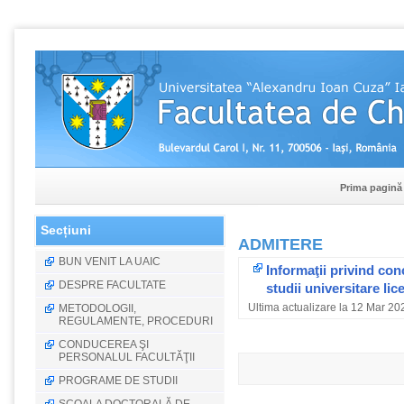
Prima pagină
Secțiuni
ADMITERE
BUN VENIT LA UAIC
Informaţii privind conc
DESPRE FACULTATE
studii universitare lic
Ultima actualizare la 12 Mar 20
METODOLOGII,
REGULAMENTE, PROCEDURI
CONDUCEREA ŞI
PERSONALUL FACULTĂŢII
PROGRAME DE STUDII