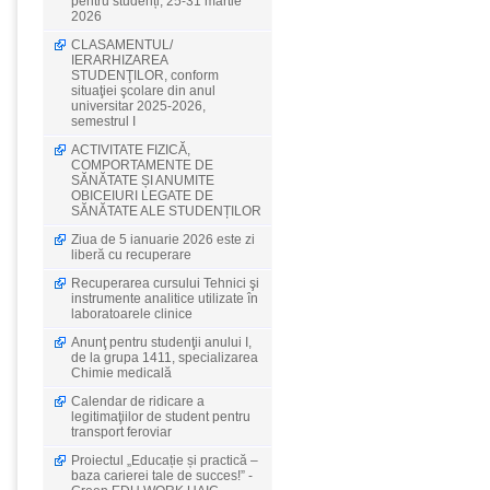
pentru studenți, 25-31 martie
2026
CLASAMENTUL/
IERARHIZAREA
STUDENŢILOR, conform
situaţiei şcolare din anul
universitar 2025-2026,
semestrul I
ACTIVITATE FIZICĂ,
COMPORTAMENTE DE
SĂNĂTATE ȘI ANUMITE
OBICEIURI LEGATE DE
SĂNĂTATE ALE STUDENȚILOR
Ziua de 5 ianuarie 2026 este zi
liberă cu recuperare
Recuperarea cursului Tehnici şi
instrumente analitice utilizate în
laboratoarele clinice
Anunţ pentru studenţii anului I,
de la grupa 1411, specializarea
Chimie medicală
Calendar de ridicare a
legitimaţiilor de student pentru
transport feroviar
Proiectul „Educație și practică –
baza carierei tale de succes!” -