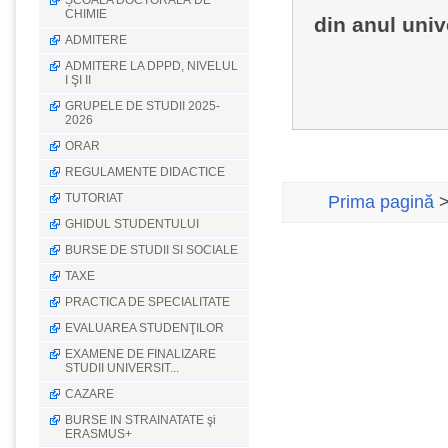
ȘCOALA DOCTORALĂ DE
CHIMIE
din anul univ
ADMITERE
ADMITERE LA DPPD, NIVELUL
I ŞI II
GRUPELE DE STUDII 2025-
2026
ORAR
REGULAMENTE DIDACTICE
TUTORIAT
Prima pagină
GHIDUL STUDENTULUI
BURSE DE STUDII SI SOCIALE
TAXE
PRACTICA DE SPECIALITATE
EVALUAREA STUDENŢILOR
EXAMENE DE FINALIZARE
STUDII UNIVERSIT...
CAZARE
BURSE IN STRAINATATE şi
ERASMUS+