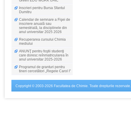
Green EDU WORK UAIC
Inscrieri pentru Bursa Sfantul
Dumitru
Calendar de semnare a Fişei de
inscriere anuală sau
semestrială, la disciplinele din
anul universitar 2025 2026
Recuperarea cursului Chimia
mediului
ANUNŢ pentru foştii studenţi
care doresc reînmatricularea în
anul universitar 2025-2026
Programul de granturi pentru
tineri cercetători „Regele Carol I”
Copyright © 2003-2026 Facultatea de Chimie. Toate drepturile rezervate