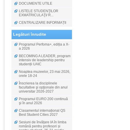
DOCUMENTE UTILE
LISTELE STUDENŢILOR
EXMATRICULAŢI/ R...
CENTRALIZARE INFORMAȚII
Legături înrudite
Programul Perfoma+, ediția a X-
a 2026
BECOMING A LEADER, program
intensiv de leadership pentru
studenții UAIC
Noaptea muzeelor, 23 mai 2026,
orele 18-24
Înscrierea la disciplinele
facultative şi opţionale din anul
universitar 2026-2027
Programul EURO 200 continuă
şi în anul 2026
Clasamentul internațional QS
Best Student Cities 2027
Sesiuni de învățare IA în limba
română pentru profesori și