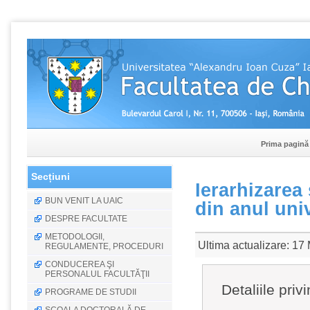
Prima pagină
Secțiuni
Ierarhizarea 
BUN VENIT LA UAIC
din anul uni
DESPRE FACULTATE
METODOLOGII,
Ultima actualizare: 17
REGULAMENTE, PROCEDURI
CONDUCEREA ŞI
PERSONALUL FACULTĂŢII
Detaliile priv
PROGRAME DE STUDII