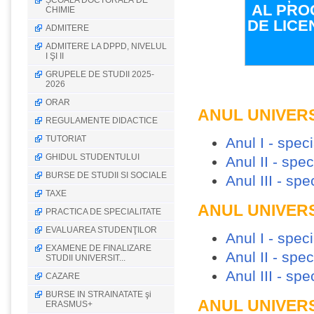
ȘCOALA DOCTORALĂ DE
AL PROG
CHIMIE
DE LICE
ADMITERE
CHI
ADMITERE LA DPPD, NIVELUL
I ŞI II
GRUPELE DE STUDII 2025-
2026
ORAR
ANUL UNIVERS
REGULAMENTE DIDACTICE
TUTORIAT
Anul I - spec
GHIDUL STUDENTULUI
Anul II - spe
BURSE DE STUDII SI SOCIALE
Anul III - sp
TAXE
ANUL UNIVERS
PRACTICA DE SPECIALITATE
EVALUAREA STUDENŢILOR
Anul I - spec
EXAMENE DE FINALIZARE
Anul II - spe
STUDII UNIVERSIT...
Anul III - sp
CAZARE
BURSE IN STRAINATATE şi
ANUL UNIVERS
ERASMUS+