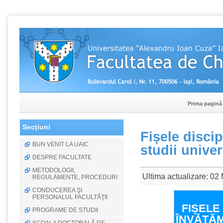
Prima pagină
Secțiuni
Fișele disci
BUN VENIT LA UAIC
studii unive
DESPRE FACULTATE
METODOLOGII,
Ultima actualizare: 02
REGULAMENTE, PROCEDURI
CONDUCEREA ŞI
PERSONALUL FACULTĂŢII
FIȘELE 
PROGRAME DE STUDII
ÎNVĂȚĂ