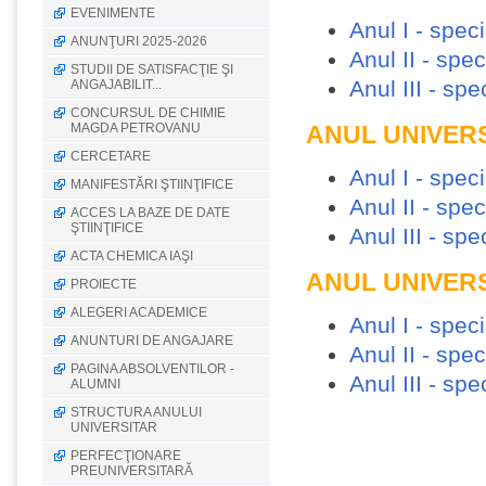
EVENIMENTE
Anul I - spec
ANUNŢURI 2025-2026
Anul II - spe
STUDII DE SATISFACŢIE ŞI
Anul III - sp
ANGAJABILIT...
CONCURSUL DE CHIMIE
MAGDA PETROVANU
ANUL UNIVERS
CERCETARE
Anul I - spec
MANIFESTĂRI ŞTIINŢIFICE
Anul II - sp
ACCES LA BAZE DE DATE
ŞTIINŢIFICE
Anul III - sp
ACTA CHEMICA IAŞI
ANUL UNIVERS
PROIECTE
ALEGERI ACADEMICE
Anul I - spec
ANUNTURI DE ANGAJARE
Anul II - spe
PAGINA ABSOLVENTILOR -
Anul III - sp
ALUMNI
STRUCTURA ANULUI
UNIVERSITAR
PERFECŢIONARE
PREUNIVERSITARĂ