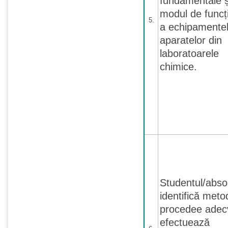
fundamentale ș
modul de funcț
5.
a echipamentel
aparatelor din
laboratoarele
chimice.
Studentul/abso
identifică meto
procedee adecv
efectuează