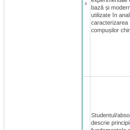
experimentale 
4.
bază și moder
utilizate în anal
caracterizarea
compușilor chim
Studentul/abso
descrie principi