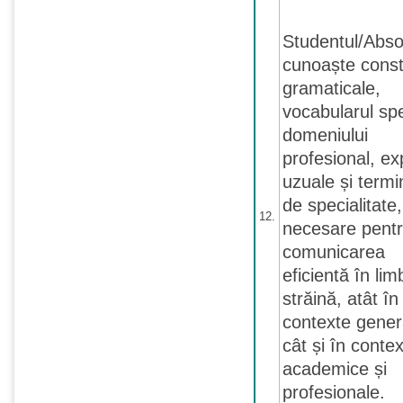
Studentul/Abso
cunoaște constr
gramaticale,
vocabularul spe
domeniului
profesional, exp
uzuale și termi
de specialitate,
12.
necesare pent
comunicarea
eficientă în lim
străină, atât în
contexte gener
cât și în conte
academice și
profesionale.