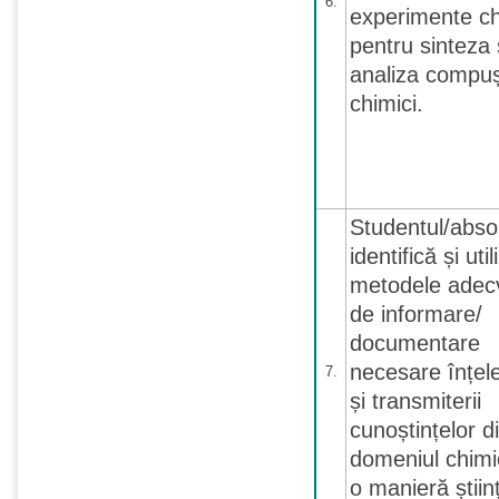
6.
experimente c
pentru sinteza 
analiza compuș
chimici.
Studentul/abso
identifică și uti
metodele adec
de informare/
documentare
necesare înțele
7.
și transmiterii
cunoștințelor d
domeniul chimie
o manieră științ