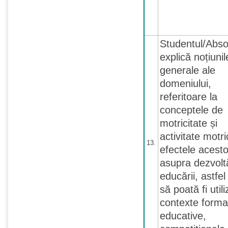
Studentul/Abso
explică noțiunil
generale ale
domeniului,
referitoare la
conceptele de
motricitate și
activitate motri
13.
efectele acest
asupra dezvoltă
educării, astfel
să poată fi utili
contexte forma
educative,