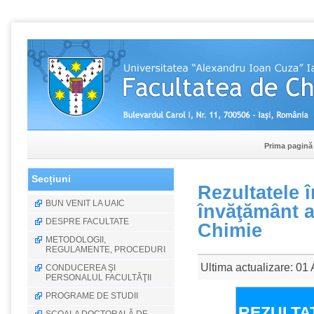
Prima pagină
Secțiuni
Rezultatele 
BUN VENIT LA UAIC
învăţământ a
DESPRE FACULTATE
Chimie
METODOLOGII,
REGULAMENTE, PROCEDURI
Ultima actualizare: 01 
CONDUCEREA ŞI
PERSONALUL FACULTĂŢII
PROGRAME DE STUDII
REZULTA