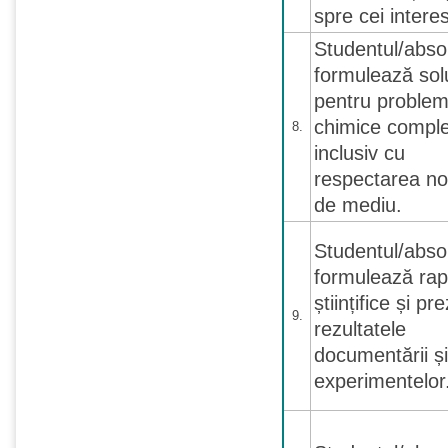
spre cei interes
Studentul/abso
formulează solu
pentru proble
chimice compl
8.
inclusiv cu
respectarea no
de mediu.
Studentul/abso
formulează rap
științifice și pr
9.
rezultatele
documentării și
experimentelor