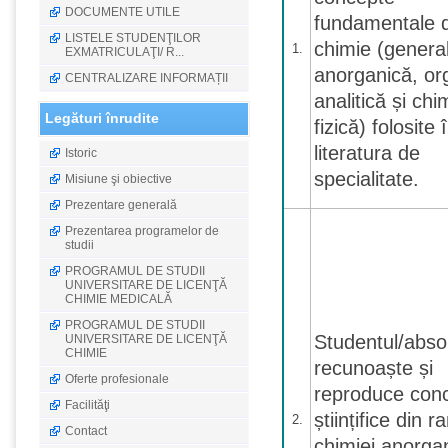
DOCUMENTE UTILE
fundamentale 
LISTELE STUDENŢILOR
chimie (genera
1.
EXMATRICULAŢI/ R...
anorganică, or
CENTRALIZARE INFORMAȚII
analitică și chi
Legături înrudite
fizică) folosite 
literatura de
Istoric
specialitate.
Misiune şi obiective
Prezentare generală
Prezentarea programelor de
studii
PROGRAMUL DE STUDII
UNIVERSITARE DE LICENŢĂ
CHIMIE MEDICALĂ
PROGRAMUL DE STUDII
Studentul/abso
UNIVERSITARE DE LICENŢĂ
CHIMIE
recunoaște și
Oferte profesionale
reproduce con
Facilităţi
științifice din r
2.
Contact
chimiei anorga