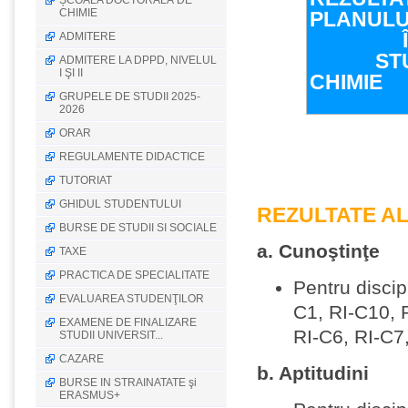
ȘCOALA DOCTORALĂ DE
CHIMIE
PLANULU
ÎNVĂŢ
ADMITERE
STUDII
ADMITERE LA DPPD, NIVELUL
I ŞI II
CHIMIE
GRUPELE DE STUDII 2025-
2026
ORAR
REGULAMENTE DIDACTICE
TUTORIAT
GHIDUL STUDENTULUI
REZULTATE AL
BURSE DE STUDII SI SOCIALE
a. Cunoştinţe
TAXE
PRACTICA DE SPECIALITATE
Pentru disci
EVALUAREA STUDENŢILOR
C1, RI-C10, 
EXAMENE DE FINALIZARE
RI-C6, RI-C7
STUDII UNIVERSIT...
CAZARE
b. Aptitudini
BURSE IN STRAINATATE şi
ERASMUS+