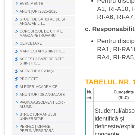
Pentru disci
EVENIMENTE
A1, RI-A10, R
ANUNŢURI 2025-2026
RI-A6, RI-A7,
STUDII DE SATISFACŢIE ŞI
ANGAJABILIT...
c. Responsabili
CONCURSUL DE CHIMIE
MAGDA PETROVANU
Pentru disci
CERCETARE
RA1, RI-RA10
MANIFESTĂRI ŞTIINŢIFICE
RA4, RI-RA5,
ACCES LA BAZE DE DATE
ŞTIINŢIFICE
ACTA CHEMICA IAŞI
PROIECTE
TABELUL
NR. 
ALEGERI ACADEMICE
Nr.
Cunoştinţe
ANUNTURI DE ANGAJARE
crt.
(RI-C)
PAGINA ABSOLVENTILOR -
ALUMNI
Studentul/abso
STRUCTURA ANULUI
identifică și
UNIVERSITAR
definește/expli
PERFECŢIONARE
PREUNIVERSITARĂ
concepte