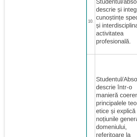
Studentul/abso
descrie și inte
cunoștințe spec
10.
și interdisciplin
activitatea
profesională.
Studentul/Abso
descrie într-o
manieră coere
principalele teor
etice și explică
noțiunile gener
domeniului,
referitoare la