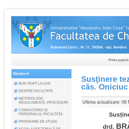
Prima pagină
Secțiuni
Susţinere te
BUN VENIT LA UAIC
căs. Oniciuc
DESPRE FACULTATE
METODOLOGII,
Ultima actualizare: 08
REGULAMENTE, PROCEDURI
CONDUCEREA ŞI
Susțin
PERSONALUL FACULTĂŢII
PROGRAME DE STUDII
BR
drd.