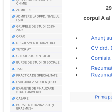
ȘCOALA DOCTORALĂ DE
CHIMIE
29
ADMITERE
ADMITERE LA DPPD, NIVELUL
corpul A al
I ŞI II
GRUPELE DE STUDII 2025-
2026
ORAR
Anunț su
REGULAMENTE DIDACTICE
CV drd.
TUTORIAT
GHIDUL STUDENTULUI
Comisia 
BURSE DE STUDII SI SOCIALE
Rezumat 
TAXE
Rezumat 
PRACTICA DE SPECIALITATE
EVALUAREA STUDENŢILOR
EXAMENE DE FINALIZARE
STUDII UNIVERSIT...
Prima p
CAZARE
BURSE IN STRAINATATE şi
ERASMUS+