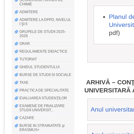
ȘCOALA DOCTORALĂ DE
CHIMIE
ADMITERE
Planul d
ADMITERE LA DPPD, NIVELUL
Universi
I ŞI II
pdf)
GRUPELE DE STUDII 2025-
2026
ORAR
REGULAMENTE DIDACTICE
TUTORIAT
GHIDUL STUDENTULUI
BURSE DE STUDII SI SOCIALE
ARHIVĂ – CON
TAXE
UNIVERSITARĂ
PRACTICA DE SPECIALITATE
EVALUAREA STUDENŢILOR
EXAMENE DE FINALIZARE
Anul universit
STUDII UNIVERSIT...
CAZARE
BURSE IN STRAINATATE şi
ERASMUS+