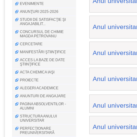
Anul universit
EVENIMENTE
ANUNŢURI 2025-2026
STUDII DE SATISFACŢIE ŞI
ANGAJABILIT...
Anul universit
CONCURSUL DE CHIMIE
MAGDA PETROVANU
CERCETARE
Anul universit
MANIFESTĂRI ŞTIINŢIFICE
ACCES LA BAZE DE DATE
ŞTIINŢIFICE
ACTA CHEMICA IAŞI
Anul universit
PROIECTE
ALEGERI ACADEMICE
ANUNTURI DE ANGAJARE
PAGINA ABSOLVENTILOR -
Anul universit
ALUMNI
STRUCTURA ANULUI
UNIVERSITAR
Anul universit
PERFECŢIONARE
PREUNIVERSITARĂ