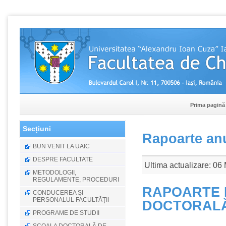
Prima pagină
Secțiuni
Rapoarte anu
BUN VENIT LA UAIC
DESPRE FACULTATE
Ultima actualizare: 06
METODOLOGII,
REGULAMENTE, PROCEDURI
RAPOARTE 
CONDUCEREA ŞI
PERSONALUL FACULTĂŢII
DOCTORAL
PROGRAME DE STUDII