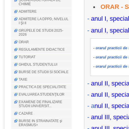
ȘCOALA DOCTORALĂ DE
CHIMIE
ORAR - 
ADMITERE
-
anul I, speci
ADMITERE LA DPPD, NIVELUL
I ŞI II
-
anul I, speci
GRUPELE DE STUDII 2025-
2026
ORAR
-
orarul practicii de
REGULAMENTE DIDACTICE
TUTORIAT
-
orarul practicii de
GHIDUL STUDENTULUI
-
orarul practicii de
BURSE DE STUDII SI SOCIALE
TAXE
-
anul II, speci
PRACTICA DE SPECIALITATE
-
anul II, speci
EVALUAREA STUDENŢILOR
EXAMENE DE FINALIZARE
- a
nul II, spec
STUDII UNIVERSIT...
CAZARE
-
anul III, spec
BURSE IN STRAINATATE şi
ERASMUS+
-
anul III, spec