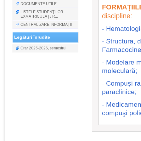
DOCUMENTE UTILE
FORMAŢIIL
LISTELE STUDENŢILOR
discipline:
EXMATRICULAŢI/ R...
CENTRALIZARE INFORMAȚII
- Hematolog
Legături înrudite
- Structura, 
Orar 2025-2026, semestrul I
Farmacocinet
- Modelare m
moleculară;
- Compuşi rad
paraclinice;
- Medicament
compuşi polie