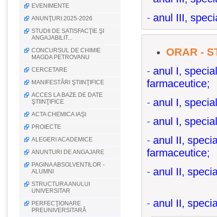
EVENIMENTE
-
anul III, spec
ANUNŢURI 2025-2026
STUDII DE SATISFACŢIE ŞI
ANGAJABILIT...
ORAR - S
CONCURSUL DE CHIMIE
MAGDA PETROVANU
-
anul I, speci
CERCETARE
farmaceutice;
MANIFESTĂRI ŞTIINŢIFICE
ACCES LA BAZE DE DATE
-
anul I, specia
ŞTIINŢIFICE
ACTA CHEMICA IAŞI
-
anul I, specia
PROIECTE
-
anul II, spec
ALEGERI ACADEMICE
farmaceutice;
ANUNTURI DE ANGAJARE
PAGINA ABSOLVENTILOR -
-
anul II, speci
ALUMNI
STRUCTURA ANULUI
UNIVERSITAR
-
anul II, speci
PERFECŢIONARE
PREUNIVERSITARĂ