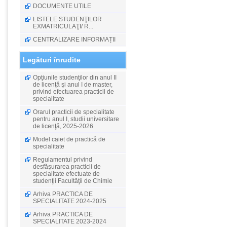
DOCUMENTE UTILE
LISTELE STUDENŢILOR
EXMATRICULAŢI/ R...
CENTRALIZARE INFORMAȚII
Legături înrudite
Opţiunile studenţilor din anul II
de licenţă şi anul I de master,
privind efectuarea practicii de
specialitate
Orarul practicii de specialitate
pentru anul I, studii universitare
de licenţă, 2025-2026
Model caiet de practică de
specialitate
Regulamentul privind
desfăşurarea practicii de
specialitate efectuate de
studenţii Facultăţii de Chimie
Arhiva PRACTICA DE
SPECIALITATE 2024-2025
Arhiva PRACTICA DE
SPECIALITATE 2023-2024