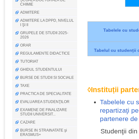
ȘCOALA DOCTORALĂ DE
CHIMIE
ADMITERE
ADMITERE LA DPPD, NIVELUL
I ŞI II
Tabelele cu studen
GRUPELE DE STUDII 2025-
2026
ORAR
Tabelul cu studenții c
REGULAMENTE DIDACTICE
TUTORIAT
GHIDUL STUDENTULUI
BURSE DE STUDII SI SOCIALE
TAXE
◊Instituții
parte
PRACTICA DE SPECIALITATE
Tabelele cu st
EVALUAREA STUDENŢILOR
repartizaţi pe
EXAMENE DE FINALIZARE
STUDII UNIVERSIT...
partenere de
CAZARE
Studenţii din
BURSE IN STRAINATATE şi
ERASMUS+