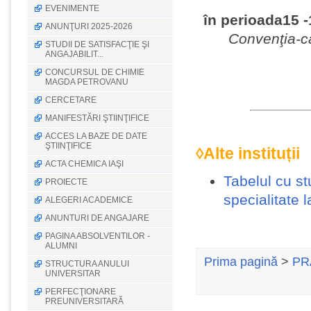
EVENIMENTE
în perioada15 -
ANUNŢURI 2025-2026
Convenţia-ca
STUDII DE SATISFACŢIE ŞI
ANGAJABILIT...
CONCURSUL DE CHIMIE
MAGDA PETROVANU
CERCETARE
MANIFESTĂRI ŞTIINŢIFICE
ACCES LA BAZE DE DATE
ŞTIINŢIFICE
◊Alte
instituții
ACTA CHEMICA IAŞI
Tabelul cu st
PROIECTE
specialitate la
ALEGERI ACADEMICE
ANUNTURI DE ANGAJARE
PAGINA ABSOLVENTILOR -
ALUMNI
Prima pagină
>
PR
STRUCTURA ANULUI
UNIVERSITAR
PERFECŢIONARE
PREUNIVERSITARĂ