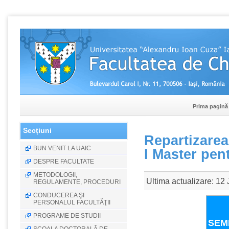
Prima pagină
Secțiuni
Repartizarea 
BUN VENIT LA UAIC
I Master pent
DESPRE FACULTATE
METODOLOGII,
Ultima actualizare: 12 
REGULAMENTE, PROCEDURI
CONDUCEREA ŞI
PERSONALUL FACULTĂŢII
PR
PROGRAME DE STUDII
SEME