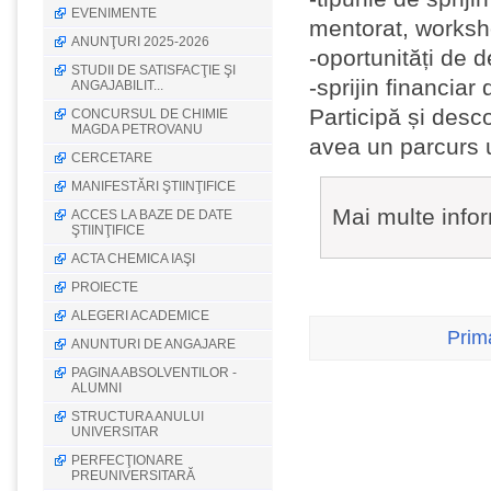
EVENIMENTE
mentorat, worksho
ANUNŢURI 2025-2026
-oportunități de 
STUDII DE SATISFACŢIE ŞI
-sprijin financiar 
ANGAJABILIT...
Participă și desc
CONCURSUL DE CHIMIE
MAGDA PETROVANU
avea un parcurs u
CERCETARE
MANIFESTĂRI ŞTIINŢIFICE
Mai multe infor
ACCES LA BAZE DE DATE
ŞTIINŢIFICE
ACTA CHEMICA IAŞI
PROIECTE
ALEGERI ACADEMICE
Prim
ANUNTURI DE ANGAJARE
PAGINA ABSOLVENTILOR -
ALUMNI
STRUCTURA ANULUI
UNIVERSITAR
PERFECŢIONARE
PREUNIVERSITARĂ