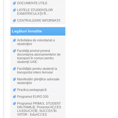
DOCUMENTE UTILE
LISTELE STUDENŢILOR
EXMATRICULAŢI/ R...
CENTRALIZARE INFORMAȚII
Legături înrudite
Activitatea de voluntariat a
studenţilor
Facilităţi privind privind
decontarea abonamentelor de
transport în comun pentru
studenții UAIC
Facilităţile pentru studenți la
transportul intern feroviar
Manifestări ştiinţifice adresate
studenţilor
Practica pedagogică
Programul EURO 200
Programul PRIMUL STUDENT
DIN FAMILIE, Proiectul ACCES
LA EDUCAŢIE, SUCCES ÎN
VIITOR - EduACCES