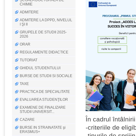
ȘCOALA DOCTORALĂ DE
CHIMIE
ADMITERE
ADMITERE LA DPPD, NIVELUL
I ŞI II
GRUPELE DE STUDII 2025-
2026
ORAR
REGULAMENTE DIDACTICE
TUTORIAT
GHIDUL STUDENTULUI
BURSE DE STUDII SI SOCIALE
TAXE
PRACTICA DE SPECIALITATE
EVALUAREA STUDENŢILOR
EXAMENE DE FINALIZARE
STUDII UNIVERSIT...
În cadrul întâlniri
CAZARE
-criteriile de eligib
BURSE IN STRAINATATE şi
ERASMUS+
-tipurile de sprij