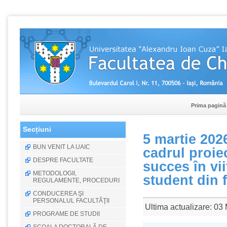
Prima pagină
Secțiuni
5 martie 202
BUN VENIT LA UAIC
cadrul proie
DESPRE FACULTATE
succes în vi
METODOLOGII,
student din 
REGULAMENTE, PROCEDURI
CONDUCEREA ŞI
PERSONALUL FACULTĂŢII
Ultima actualizare: 03
PROGRAME DE STUDII