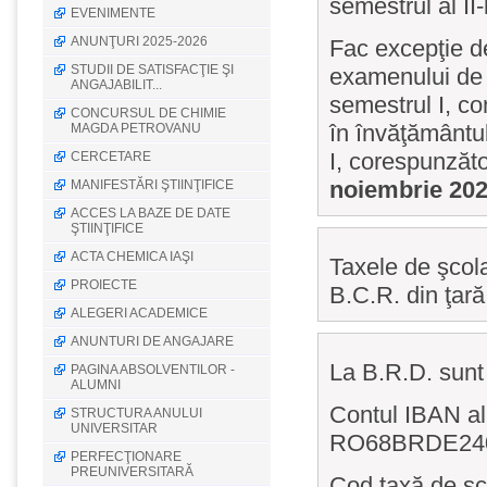
semestrul al II
EVENIMENTE
ANUNŢURI 2025-2026
Fac excepţie de
STUDII DE SATISFACŢIE ŞI
examenului de 
ANGAJABILIT...
semestrul I, co
CONCURSUL DE CHIMIE
în învăţământul
MAGDA PETROVANU
I, corespunzăt
CERCETARE
noiembrie 20
MANIFESTĂRI ŞTIINŢIFICE
ACCES LA BAZE DE DATE
ŞTIINŢIFICE
ACTA CHEMICA IAŞI
Taxele de şcola
PROIECTE
B.C.R. din ţară
ALEGERI ACADEMICE
ANUNTURI DE ANGAJARE
La B.R.D. sunt
PAGINA ABSOLVENTILOR -
ALUMNI
Contul IBAN al 
STRUCTURA ANULUI
UNIVERSITAR
RO68BRDE24
PERFECŢIONARE
PREUNIVERSITARĂ
Cod taxă de şc