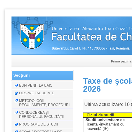
Prima pagină
Secțiuni
Taxe de şcol
BUN VENIT LA UAIC
2026
DESPRE FACULTATE
METODOLOGII,
Ultima actualizare: 10
REGULAMENTE, PROCEDURI
CONDUCEREA ŞI
Ciclul de studii
PERSONALUL FACULTĂŢII
Studii universitare de
licenţă
-învăţământ cu
PROGRAME DE STUDII
frecvenţă (IF)