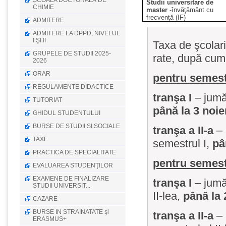
ȘCOALA DOCTORALĂ DE
Studii universitare de
CHIMIE
master
-învăţământ cu
frecvenţă (IF)
ADMITERE
ADMITERE LA DPPD, NIVELUL
I ŞI II
Taxa de şcolari
GRUPELE DE STUDII 2025-
rate, după cu
2026
ORAR
pentru semestr
REGULAMENTE DIDACTICE
tranşa I
– jumăt
TUTORIAT
până la 3 noi
GHIDUL STUDENTULUI
BURSE DE STUDII SI SOCIALE
tranşa a II-a
– 
TAXE
semestrul I,
pâ
PRACTICA DE SPECIALITATE
pentru semestr
EVALUAREA STUDENŢILOR
EXAMENE DE FINALIZARE
tranşa I
– jumăt
STUDII UNIVERSIT...
II-lea,
până la 
CAZARE
BURSE IN STRAINATATE şi
tranşa a II-a
– 
ERASMUS+