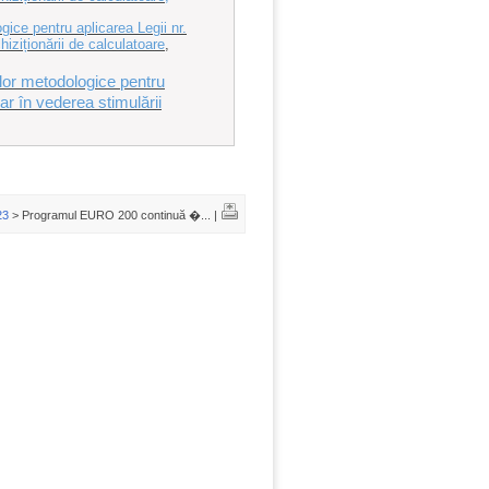
ice pentru aplicarea Legii nr.
hiziționării de calculatoare
,
or metodologice pentru
ar în vederea stimulării
23
> Programul EURO 200 continuă �... |