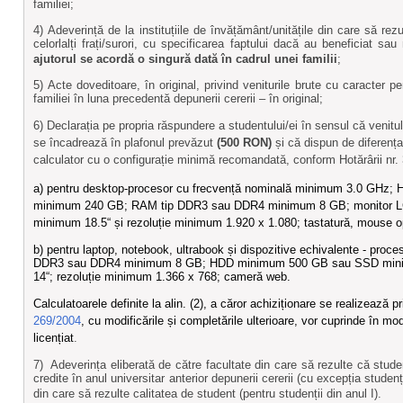
familiei;
4) Adeverință de la instituțiile de învățământ/unitățile din care să rez
celorlalți frați/surori, cu specificarea faptului dacă au beneficiat sa
ajutorul se acordă o singură dată în cadrul unei familii
;
5) Acte doveditoare, în original, privind veniturile brute cu caracter 
familiei în luna precedentă depunerii cererii – în original;
6) Declarația pe propria răspundere a studentului/ei în sensul că venitu
se încadrează în plafonul prevăzut
(500 RON)
și că dispun de diferența
calculator cu o configurație minimă recomandată, conform
Hotărârii nr
a)
pentru desktop-procesor cu frecvență nominală minimum 3.0 GHz
minimum 240 GB; RAM tip DDR3 sau DDR4 minimum 8 GB; monitor L
minimum 18.5“ și rezoluție minimum 1.920 x 1.080; tastatură, mouse o
b)
pentru laptop, notebook, ultrabook și dispozitive echivalente - pro
DDR3 sau DDR4 minimum 8 GB; HDD minimum 500 GB sau SSD mini
14“; rezoluție minimum 1.366 x 768; cameră web.
Calculatoarele definite la alin. (2), a căror achiziționare se realizează pr
269/2004
, cu modificările și completările ulterioare, vor cuprinde în m
licențiat
.
7) Adeverința eliberată de către facultate din care să rezulte că st
credite în anul universitar anterior depunerii cererii (cu excepția studenț
din care să rezulte calitatea de student (pentru studenții din anul I).