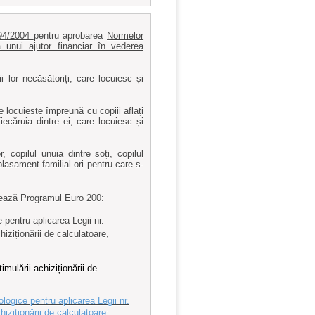
294/2004
pentru aprobarea
Normelor
 unui ajutor financiar în vederea
i lor necăsătoriți, care locuiesc și
e locuieste împreună cu copiii aflați
fiecăruia dintre ei, care locuiesc și
, copilul unuia dintre soți, copilul
plasament familial ori pentru care s-
ntează Programul Euro 200:
pentru aplicarea Legii nr.
iziționării de calculatoare,
imulării achiziționării de
ogice pentru aplicarea Legii nr.
iziționării de calculatoare;