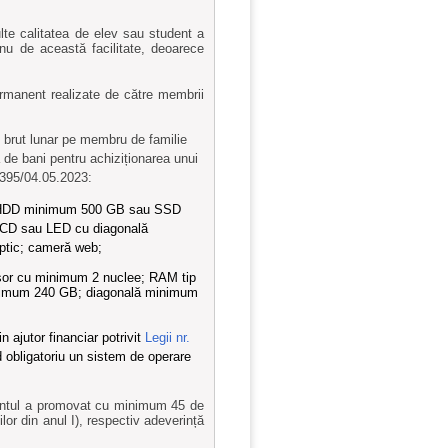
ulte calitatea de elev sau student a
u nu de această facilitate, deoarece
permanent realizate de către membrii
l brut lunar pe membru de familie
 de bani pentru achiziționarea unui
. 395/04.05.2023:
; HDD minimum 500 GB sau SSD
CD sau LED cu diagonală
ptic; cameră web;
cesor cu minimum 2 nuclee; RAM tip
mum 240 GB; diagonală minimum
in ajutor financiar potrivit
Legii nr.
od obligatoriu un sistem de operare
udentul a promovat cu minimum 45 de
ilor din anul I), respectiv adeverință