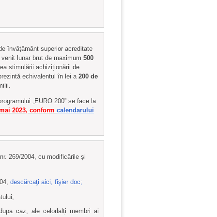
r de învățământ superior acreditate
un venit lunar brut de maximum
500
a stimulării achiziționării de
prezintă echivalentul în lei a
200 de
lii.
 programului „EURO 200” se face la
 mai 2023, conform
calendarului
 nr. 269/2004, cu modificările și
004,
descărcaţi aici, fişier doc;
tului;
 dupa caz, ale celorlalți membri ai