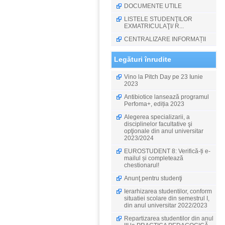
DOCUMENTE UTILE
LISTELE STUDENŢILOR
EXMATRICULAŢI/ R...
CENTRALIZARE INFORMAȚII
Legături înrudite
Vino la Pitch Day pe 23 Iunie
2023
Antibiotice lansează programul
Perfoma+, ediția 2023
Alegerea specializarii, a
disciplinelor facultative şi
opţionale din anul universitar
2023/2024
EUROSTUDENT 8: Verifică-ți e-
mailul și completează
chestionarul!
Anunţ pentru studenţi
Ierarhizarea studentilor, conform
situatiei scolare din semestrul I,
din anul universitar 2022/2023
Repartizarea studentilor din anul