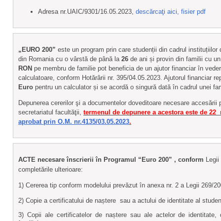
Adresa nr.UAIC/9301/16.05.2023,
descărcaţi aici, fisier pdf
„EURO 200”
este un program prin care studenții din cadrul instituțiilo
din Romania cu o vârstă de până la
26
de ani și provin din familii cu 
RON
pe membru de familie pot beneficia de un ajutor financiar în vedere
calculatoare, conform Hotărârii nr. 395/04.05.2023. Ajutorul financiar re
Euro
pentru un calculator și se acordă o singură dată în cadrul unei fami
Depunerea cererilor şi a documentelor doveditoare necesare accesării
secretariatul facultăţii,
termenul de depunere a acestora este de 22
aprobat prin O.M. nr.4135/03.05.2023
.
ACTE necesare înscrierii în Programul “Euro 200” , conform
Legii
completările ulterioare:
1) Cererea tip conform modelului prevăzut în anexa nr. 2 a Legii 269/2
2) Copie a certificatului de naștere sau a actului de identitate al studen
3) Copii ale certificatelor de naștere sau ale actelor de identitate,