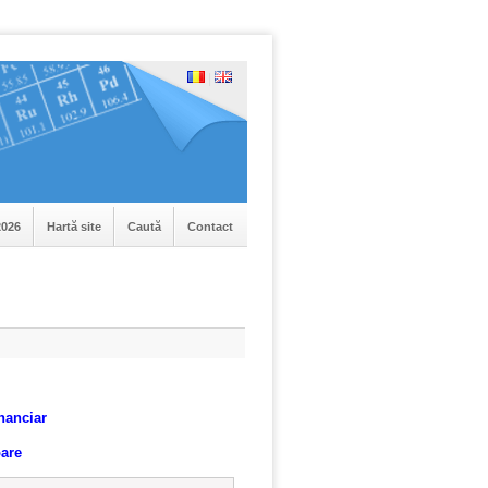
|
026
Hartă site
Caută
Contact
nanciar
oare