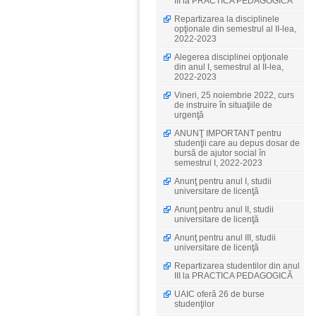
III la PRACTICA PEDAGOGICĂ
Repartizarea la disciplinele
opţionale din semestrul al II-lea,
2022-2023
Alegerea disciplinei opţionale
din anul I, semestrul al II-lea,
2022-2023
Vineri, 25 noiembrie 2022, curs
de instruire în situaţiile de
urgenţă
ANUNŢ IMPORTANT pentru
studenţii care au depus dosar de
bursă de ajutor social în
semestrul I, 2022-2023
Anunţ pentru anul I, studii
universitare de licenţă
Anunţ pentru anul II, studii
universitare de licenţă
Anunţ pentru anul III, studii
universitare de licenţă
Repartizarea studentilor din anul
III la PRACTICA PEDAGOGICĂ
UAIC oferă 26 de burse
studenţilor