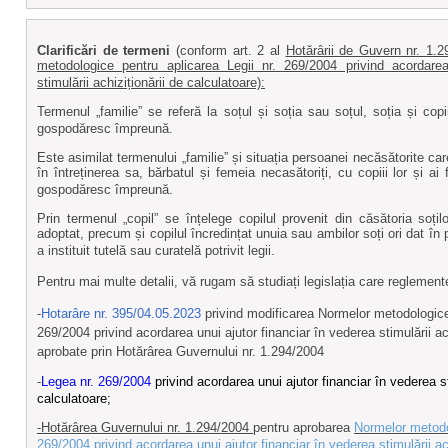
Clarificări de termeni
(conform
art. 2 al
Hotărârii de Guvern nr. 1.
metodologice pentru aplicarea Legii nr. 269/2004 privind acordarea
stimulării achiziționării de calculatoare):
Termenul „familie” se referă la soțul și soția sau soțul, soția și copii
gospodăresc împreună.
Este asimilat termenului „familie” și situația persoanei necăsătorite car
în întreținerea sa, bărbatul și femeia necasătoriți, cu copiii lor și ai 
gospodăresc împreună.
Prin termenul „copil” se înțelege copilul provenit din căsătoria soților
adoptat, precum și copilul încredințat unuia sau ambilor soți ori dat în 
a instituit tutelă sau curatelă potrivit legii.
Pentru mai multe detalii, vă rugam să studiați legislația care regleme
-
Hotarâre nr. 395/04.05.2023
privind modificarea Normelor metodologice 
269/2004 privind acordarea unui ajutor financiar în vederea stimulării ach
aprobate prin Hotărârea Guvernului nr. 1.294/2004
-
Legea nr. 269/2004
privind acordarea unui ajutor financiar în vederea st
calculatoare;
-Hotărârea Guvernului nr. 1.294/2004
pentru aprobarea
Normelor metodol
269/2004 privind acordarea unui ajutor financiar în vederea stimulării ach