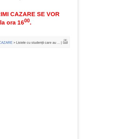
RIMI CAZARE
SE VOR
00
a ora 16
.
CAZARE
> Listele cu studenții care au ... |