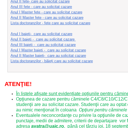
Anul II fete- care au solicitat cazare
Anul III fete - care au solicitat cazare
Anul I Master fete - care au solicitat cazare
Anul II Master fete - care au solicitat cazare
Lista doctoranzilor - fete care au solicitat cazare
Anul I baieti- care au solicitat cazare
Anul II baieti
- care au solicitat cazare
Anul III baieti
- care au solicitat cazare
Anul I Master baieti
- care au solicitat cazare
Anul II Master baieti
- care au solicitat cazare
Lista doctoranzilor - băieți care au solicitat cazare
ATENŢIE!
În listele afişate sunt evidenţiate opţiunile pentru cămi
Opţiunea de cazare pentru căminele C4/C8/C10/C12/C13
studenţii are au solicitat cazare. Studenţii care au opt
au nimic menţionat în
coloana
Opţiuni pentru căminele 
Eventualele neconcordanţe cu privire la opţiunile de c
punctaje, medii de admitere, criterii de departajare vor f
adresa
avatra@uaic.ro
, până cel târziu joi, 18 septem