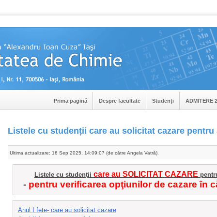
Prima pagină
Despre facultate
Studenți
ADMITERE 2
Listele cu studenții care au solicitat cazare pentru
Ultima actualizare: 16 Sep 2025, 14:09:07 (de către Angela Vatră).
care au SOLICITAT CAZARE
Listele cu studenţii
pentru
-
pentru verificarea opţiunilor de cazare în
Anul I fete- care au solicitat cazare