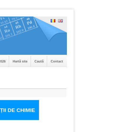
|
026
Hartă site
Caută
Contact
II DE CHIMIE