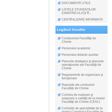
DOCUMENTE UTILE
LISTELE STUDENŢILOR
EXMATRICULAŢI/ R...
CENTRALIZARE INFORMAȚII
Legături înrudite
Conducerea Facultăţii de
Chimie
Personalul academic
Personalul didactic auxiliar
Planurile strategice şi planurile
operaţionale ale Facultăţii de
Chimie
Regulamente de organizare şi
funcţionare
Rapoarte ale conducerii
Facultății de Chimie
Comisia de evaluare şi
asigurare a calităţii de la nivelul
Facultăţii de Chimie (CEAC)
Comisiile de specialitate de la
nivelul Consiliului Facultății de