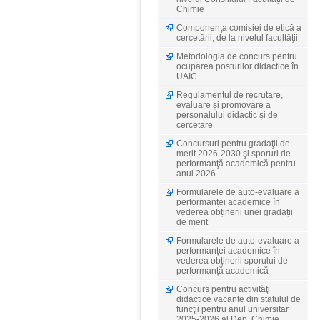
Chimie
Componenţa comisiei de etică a
cercetării, de la nivelul facultăţii
Metodologia de concurs pentru
ocuparea posturilor didactice în
UAIC
Regulamentul de recrutare,
evaluare și promovare a
personalului didactic și de
cercetare
Concursuri pentru gradaţii de
merit 2026-2030 şi sporuri de
performanţă academică pentru
anul 2026
Formularele de auto-evaluare a
performanței academice în
vederea obținerii unei gradații
de merit
Formularele de auto-evaluare a
performanței academice în
vederea obținerii sporului de
performanță academică
Concurs pentru activităţi
didactice vacante din statulul de
funcţii pentru anul universitar
2025-2026 al Dep. Chimie