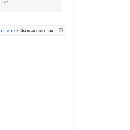
0-2021
ULTĂŢII
> Hotărârile Consiliului Facul... |