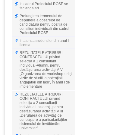
In cadrul Proiectului ROSE se
fac angajari
Prelungirea termenului de
depunere a dosarelor de
candidatura pentru pozitia de
consilieri individuali din cadrul
Proiectului ROSE
In atentia studentilor din anul I
licenta
REZULTATELE ATRIBUIRII
CONTRACTULUI privind
selecţia a 1 consultant
individual-Alumni, pentru
desfășurarea activității A.V,
„Organizarea de workshop-uri şi
vizite de studii la potenţialii
angajatori din Iaşi”, în anul I de
implementare
REZULTATELE ATRIBUIRII
CONTRACTULUI privind
selecţia a 2 consultanţi
individuali-studenţi, pentru
desfășurarea activității A.III
„Derularea de activităţi de
cunoaştere a particularităţilor
sistemului de învăţământ
universitar”