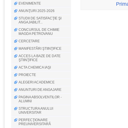
Prim
EVENIMENTE
ANUNŢURI 2025-2026
STUDII DE SATISFACŢIE ŞI
ANGAJABILIT...
CONCURSUL DE CHIMIE
MAGDA PETROVANU
CERCETARE
MANIFESTĂRI ŞTIINŢIFICE
ACCES LA BAZE DE DATE
ŞTIINŢIFICE
ACTA CHEMICA IAŞI
PROIECTE
ALEGERI ACADEMICE
ANUNTURI DE ANGAJARE
PAGINA ABSOLVENTILOR -
ALUMNI
STRUCTURA ANULUI
UNIVERSITAR
PERFECŢIONARE
PREUNIVERSITARĂ