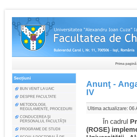
Prima pagină
Secțiuni
Anunţ - Anga
BUN VENIT LA UAIC
IV
DESPRE FACULTATE
METODOLOGII,
Ultima actualizare: 06
REGULAMENTE, PROCEDURI
CONDUCEREA ŞI
În cadrul
Pr
PERSONALUL FACULTĂŢII
(ROSE) implemen
PROGRAME DE STUDII