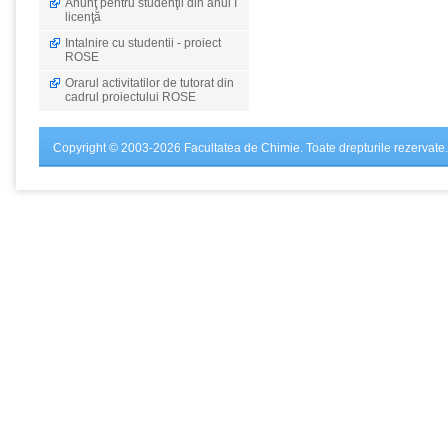
Anunţ pentru studenţii din anul I
licenţă
Intalnire cu studentii - proiect
ROSE
Orarul activitatilor de tutorat din
cadrul proiectului ROSE
Copyright © 2003-2026 Facultatea de Chimie. Toate drepturile rezervate