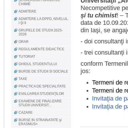
Universităţii „A
ȘCOALA DOCTORALĂ DE
CHIMIE
Necompetitive pen
ADMITERE
și tu chimist
! –
ADMITERE LA DPPD, NIVELUL
data de 10.09.20
I ŞI II
din Iaşi, se anga
GRUPELE DE STUDII 2025-
2026
- doi consultanţi 
ORAR
REGULAMENTE DIDACTICE
- trei consultanți
TUTORIAT
conform Termenilor
GHIDUL STUDENTULUI
jos:
BURSE DE STUDII SI SOCIALE
TAXE
Termeni de re
PRACTICA DE SPECIALITATE
Termeni de r
EVALUAREA STUDENŢILOR
Invitaţia de 
EXAMENE DE FINALIZARE
Invitaţia de
STUDII UNIVERSIT...
CAZARE
BURSE IN STRAINATATE şi
ERASMUS+