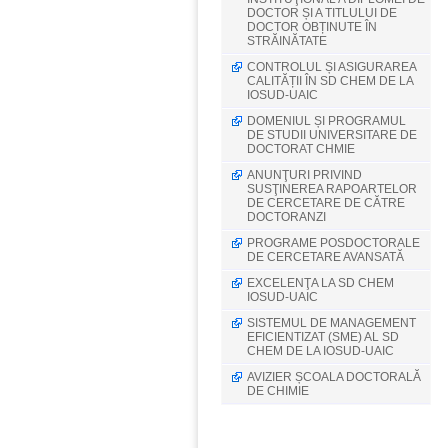
DOCTOR ȘI A TITLULUI DE
DOCTOR OBȚINUTE ÎN
STRĂINĂTATE
CONTROLUL ȘI ASIGURAREA
CALITĂȚII ÎN SD CHEM DE LA
IOSUD-UAIC
DOMENIUL ȘI PROGRAMUL
DE STUDII UNIVERSITARE DE
DOCTORAT CHMIE
ANUNŢURI PRIVIND
SUSŢINEREA RAPOARTELOR
DE CERCETARE DE CĂTRE
DOCTORANZI
PROGRAME POSDOCTORALE
DE CERCETARE AVANSATĂ
EXCELENŢA LA SD CHEM
IOSUD-UAIC
SISTEMUL DE MANAGEMENT
EFICIENTIZAT (SME) AL SD
CHEM DE LA IOSUD-UAIC
AVIZIER ȘCOALA DOCTORALĂ
DE CHIMIE