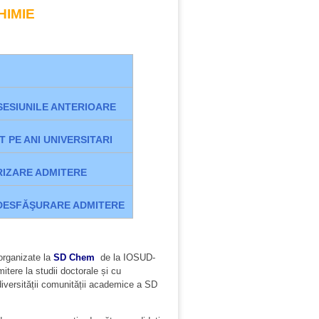
HIMIE
SESIUNILE ANTERIOARE
 PE ANI UNIVERSITARI
IZARE ADMITERE
DESFĂŞURARE ADMITERE
 organizate la
SD Chem
de la IOSUD-
tere la studii doctorale și cu
i diversității comunității academice a SD