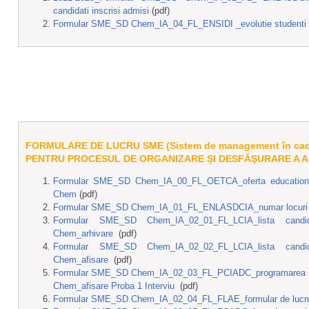
candidati inscrisi admisi
(pdf)
Formular SME_SD Chem_IA_04_FL_ENSIDI _evolutie studenti inm
FORMULARE DE LUCRU
SME (Sistem de management în cadru
PENTRU PROCESUL DE ORGANIZARE ŞI DESFĂŞURARE A A
Formular SME_SD Chem_IA_00_FL_OETCA_oferta educational
Chem
(pdf)
Formular SME_SD Chem_IA_01_FL_ENLASDCIA_numar locuri 
Formular SME_SD Chem_IA_02_01_FL_LCIA_lista candida
Chem_arhivare
(pdf)
Formular SME_SD Chem_IA_02_02_FL_LCIA_lista candida
Chem_afisare
(pdf)
Formular SME_SD Chem_IA_02_03_FL_PCIADC_programarea cand
Chem_afisare Proba 1 Interviu
(pdf)
Formular SME_SD Chem_IA_02_04_FL_FLAE_formular de lucru 