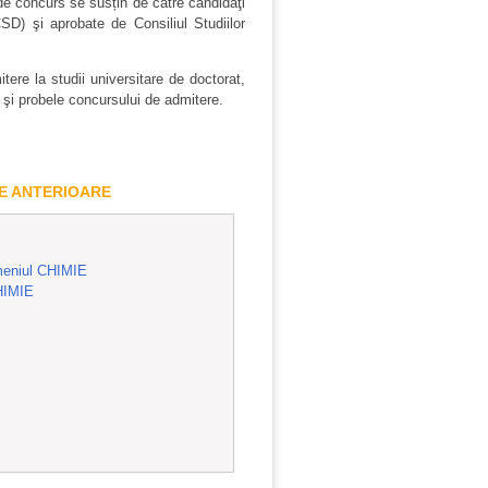
 de concurs se susțin de către candidaţi
CSD) şi aprobate de Consiliul Studiilor
itere la studii universitare de doctorat,
e şi probele concursului de admitere.
LE ANTERIOARE
eniul CHIMIE
HIMIE