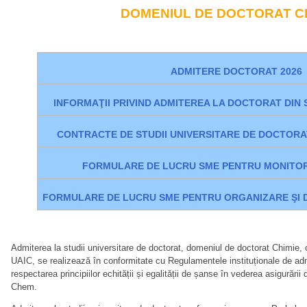
DOMENIUL DE DOCTORAT C
ADMITERE DOCTORAT 2026
INFORMAŢII PRIVIND ADMITEREA LA DOCTORAT DIN 
CONTRACTE DE STUDII UNIVERSITARE DE DOCTORAT
FORMULARE DE LUCRU SME PENTRU MONITOR
FORMULARE DE LUCRU SME PENTRU ORGANIZARE ŞI 
Admiterea la studii universitare de doctorat, domeniul de doctorat Chimie,
UAIC, se realizează în conformitate cu Regulamentele instituționale de admi
respectarea principiilor echității și egalității de șanse în vederea asigurări
Chem.