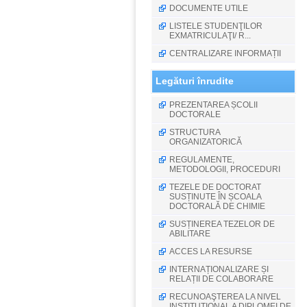
DOCUMENTE UTILE
LISTELE STUDENŢILOR
EXMATRICULAŢI/ R...
CENTRALIZARE INFORMAȚII
Legături înrudite
PREZENTAREA ȘCOLII
DOCTORALE
STRUCTURA
ORGANIZATORICĂ
REGULAMENTE,
METODOLOGII, PROCEDURI
TEZELE DE DOCTORAT
SUSȚINUTE ÎN ȘCOALA
DOCTORALĂ DE CHIMIE
SUSȚINEREA TEZELOR DE
ABILITARE
ACCES LA RESURSE
INTERNAȚIONALIZARE ȘI
RELAȚII DE COLABORARE
RECUNOAŞTEREA LA NIVEL
INSTITUŢIONAL A DIPLOMEI DE