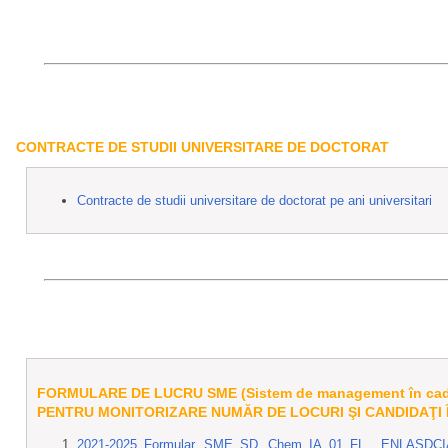
CONTRACTE
DE STUDII UNIVERSITARE DE DOCTORAT
Contracte de studii universitare de doctorat pe ani universitari
FORMULARE DE LUCRU
SME (Sistem de management în cadru
PENTRU MONITORIZARE NUMĂR DE LOCURI ŞI CANDIDAŢI Î
2021-2025_Formular SME_SD Chem_IA_01_FL_ ENLASDCIA_e