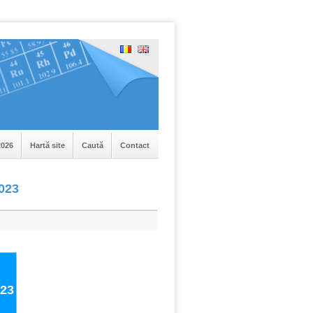
|
026
Hartă site
Caută
Contact
2023
023