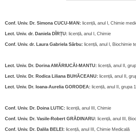
Conf. Univ. Dr. Simona CUCU-MAN:
licență, anul I, Chimie med
Lect. Univ. dr. Daniela DÎRȚU:
licență, anul I, Chimie
Conf. Univ. dr. Laura Gabriela Sârbu:
licență, anul I, Biochimie 
Lect. Univ. Dr. Dorina AMĂRIUCĂI-MANTU:
licență, anul II, gr
Lect. Univ. Dr. Rodica Liliana BUHĂCEANU:
licență, anul II, g
Lect. Univ. Dr. Ioana-Aurelia GORODEA:
licență, anul II, grupa 
Conf. Univ. Dr. Doina LUTIC:
licență, anul III, Chimie
Conf. Univ. Dr. Vasile-Robert GRĂDINARU:
licență, anul III, Bi
Conf. Univ. Dr. Dalila BELEI:
licență, anul III, Chimie Medicală