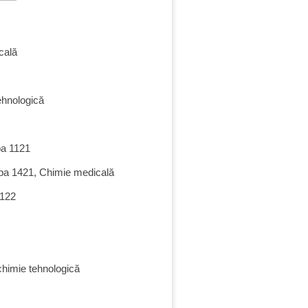
ica
lă
tehnologică
upa 1121
rupa 1421, Chimie medicală
1122
ochimie tehnologică