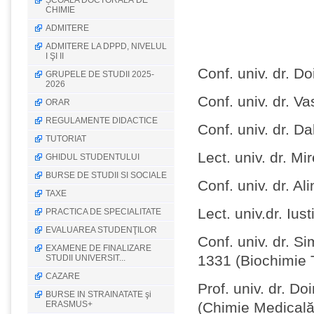
ȘCOALA DOCTORALĂ DE
CHIMIE
ADMITERE
ADMITERE LA DPPD, NIVELUL
I ŞI II
Conf. univ. dr. Do
GRUPELE DE STUDII 2025-
2026
Conf. univ. dr. V
ORAR
REGULAMENTE DIDACTICE
Conf. univ. dr. Da
TUTORIAT
Lect. univ. dr. M
GHIDUL STUDENTULUI
BURSE DE STUDII SI SOCIALE
Conf. univ. dr. Al
TAXE
Lect. univ.dr. Ius
PRACTICA DE SPECIALITATE
EVALUAREA STUDENŢILOR
Conf. univ. dr. S
EXAMENE DE FINALIZARE
1331 (Biochimie 
STUDII UNIVERSIT...
CAZARE
Prof. univ. dr. D
BURSE IN STRAINATATE şi
ERASMUS+
(Chimie Medicală