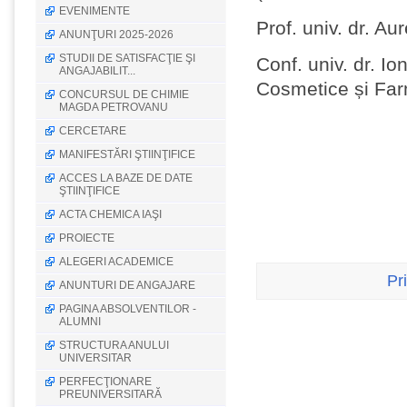
EVENIMENTE
Prof. univ. dr. Au
ANUNŢURI 2025-2026
STUDII DE SATISFACŢIE ŞI
Conf. univ. dr. 
ANGAJABILIT...
Cosmetice și Fa
CONCURSUL DE CHIMIE
MAGDA PETROVANU
CERCETARE
MANIFESTĂRI ŞTIINŢIFICE
ACCES LA BAZE DE DATE
ŞTIINŢIFICE
ACTA CHEMICA IAŞI
PROIECTE
ALEGERI ACADEMICE
Pr
ANUNTURI DE ANGAJARE
PAGINA ABSOLVENTILOR -
ALUMNI
STRUCTURA ANULUI
UNIVERSITAR
PERFECŢIONARE
PREUNIVERSITARĂ