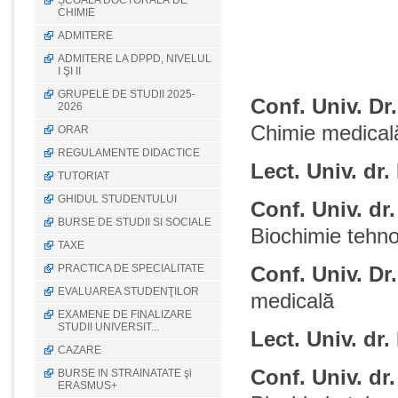
ȘCOALA DOCTORALĂ DE
CHIMIE
ADMITERE
ADMITERE LA DPPD, NIVELUL
I ŞI II
GRUPELE DE STUDII 2025-
Conf. Univ. Dr
2026
Chimie medica
l
ORAR
REGULAMENTE DIDACTICE
Lect. Univ. dr
TUTORIAT
GHIDUL STUDENTULUI
Conf. Univ. d
BURSE DE STUDII SI SOCIALE
Biochimie tehno
TAXE
PRACTICA DE SPECIALITATE
Conf. Univ. D
EVALUAREA STUDENŢILOR
medica
lă
EXAMENE DE FINALIZARE
STUDII UNIVERSIT...
Lect. Univ. dr
CAZARE
Conf. Univ. dr
BURSE IN STRAINATATE şi
ERASMUS+