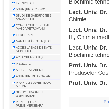
Biochimie tehno
EVENIMENTE
ANUNŢURI 2025-2026
Lect. Univ. D
STUDII DE SATISFACŢIE ŞI
Chimie
ANGAJABILIT...
CONCURSUL DE CHIMIE
Lect. Univ. D
MAGDA PETROVANU
CERCETARE
III, Chimie med
MANIFESTĂRI ŞTIINŢIFICE
Lect. Univ. D
ACCES LA BAZE DE DATE
ŞTIINŢIFICE
Biochimie tehno
ACTA CHEMICA IAŞI
PROIECTE
Prof. Univ. D
ALEGERI ACADEMICE
Produselor Cos
ANUNTURI DE ANGAJARE
Prof. Univ. D
PAGINA ABSOLVENTILOR -
ALUMNI
STRUCTURA ANULUI
UNIVERSITAR
Pr
PERFECŢIONARE
PREUNIVERSITARĂ