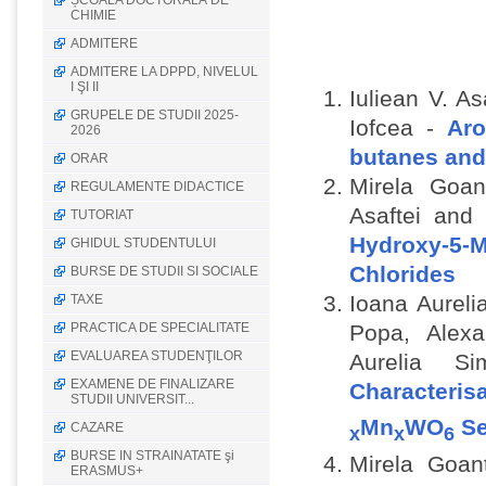
ȘCOALA DOCTORALĂ DE
CHIMIE
ADMITERE
ADMITERE LA DPPD, NIVELUL
I ŞI II
Iuliean V. A
GRUPELE DE STUDII 2025-
Iofcea -
Aro
2026
butanes and
ORAR
Mirela Goan
REGULAMENTE DIDACTICE
Asaftei and
TUTORIAT
Hydroxy-5-M
GHIDUL STUDENTULUI
Chlorides
BURSE DE STUDII SI SOCIALE
Ioana Aureli
TAXE
PRACTICA DE SPECIALITATE
Popa, Alexa
EVALUAREA STUDENŢILOR
Aurelia 
EXAMENE DE FINALIZARE
Characterisa
STUDII UNIVERSIT...
Mn
WO
Se
CAZARE
x
x
6
BURSE IN STRAINATATE şi
Mirela Goan
ERASMUS+