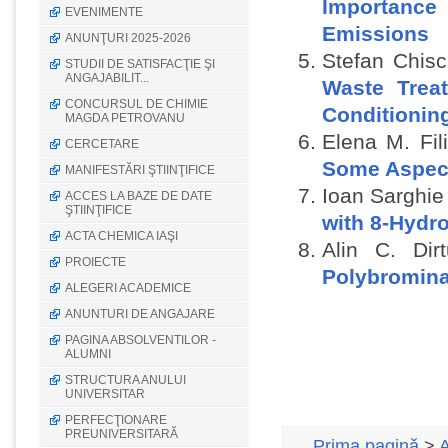
Importanc
EVENIMENTE
Emissions
ANUNŢURI 2025-2026
Stefan Chisc
STUDII DE SATISFACŢIE ŞI
ANGAJABILIT...
Waste Treat
CONCURSUL DE CHIMIE
Conditionin
MAGDA PETROVANU
Elena M. Fil
CERCETARE
Some Aspect
MANIFESTĂRI ŞTIINŢIFICE
Ioan Sarghie
ACCES LA BAZE DE DATE
ŞTIINŢIFICE
with 8-Hydro
ACTA CHEMICA IAŞI
Alin C. Di
PROIECTE
Polybromin
ALEGERI ACADEMICE
ANUNTURI DE ANGAJARE
PAGINA ABSOLVENTILOR -
ALUMNI
STRUCTURA ANULUI
UNIVERSITAR
PERFECŢIONARE
PREUNIVERSITARĂ
Prima pagină
>