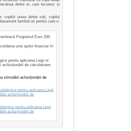
fiecăruia dintre ei, care locuiesc și
, copilul unuia dintre soți, copilul
plasament familial ori pentru care s-
mentează Programul Euro 200:
cordarea unui ajutor financiar în
ice pentru aplicarea Legii nr.
 achiziționării de calculatoare,
 stimulării achiziționării de
dologice pentru aplicarea Legii
ării achiziționării de
ologice pentru aplicarea Legii
ării achiziționării de