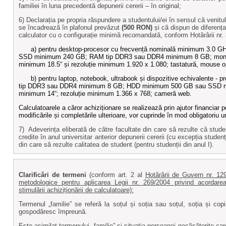
familiei în luna precedentă depunerii cererii – în original;
6) Declarația pe propria răspundere a studentului/ei în sensul că venitu
se încadrează în plafonul prevăzut
(500 RON)
și că dispun de diferența
calculator cu o configurație minimă recomandată, conform Hotărârii nr.
a) pentru desktop-procesor cu frecvență nominală minimum 3.0
SSD minimum 240 GB; RAM tip DDR3 sau DDR4 minimum 8 GB; monit
minimum 18.5“ și rezoluție minimum 1.920 x 1.080; tastatură, mouse o
b) pentru laptop, notebook, ultrabook și dispozitive echivalente 
tip DDR3 sau DDR4 minimum 8 GB; HDD minimum 500 GB sau SSD m
minimum 14“; rezoluție minimum 1.366 x 768; cameră web.
Calculatoarele a căror achiziționare se realizează prin ajutor financiar p
modificările și completările ulterioare, vor cuprinde în mod obligatoriu u
7) Adeverința eliberată de către facultate din care să rezulte că st
credite în anul universitar anterior depunerii cererii (cu excepția studenț
din care să rezulte calitatea de student (pentru studenții din anul I).
Clarificări de termeni
(conform
art. 2 al
Hotărârii de Guvern nr. 1
metodologice pentru aplicarea Legii nr. 269/2004 privind acordarea
stimulării achiziționării de calculatoare):
Termenul „familie” se referă la soțul și soția sau soțul, soția și copii
gospodăresc împreună.
Este asimilat termenului „familie” și situația persoanei necăsătorite car