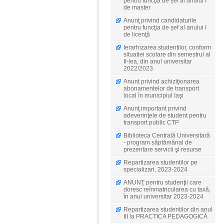
pentru funcţia de șef al anului I
de master
Anunţ privind candidaturile
pentru funcţia de șef al anului I
de licenţă
Ierarhizarea studentilor, conform
situatiei scolare din semestrul al
II-lea, din anul universitar
2022/2023
Anunt privind achiziţionarea
abonamentelor de transport
local în municipiul Iaşi
Anunţ important privind
adeverinţele de student pentru
transport public CTP
Biblioteca Centrală Universitară
- program săptămânal de
prezentare servicii şi resurse
Repartizarea studentilor pe
specializari, 2023-2024
ANUNŢ pentru studenţii care
doresc reînmatricularea cu taxă,
în anul universitar 2023-2024
Repartizarea studentilor din anul
III la PRACTICA PEDAGOGICĂ