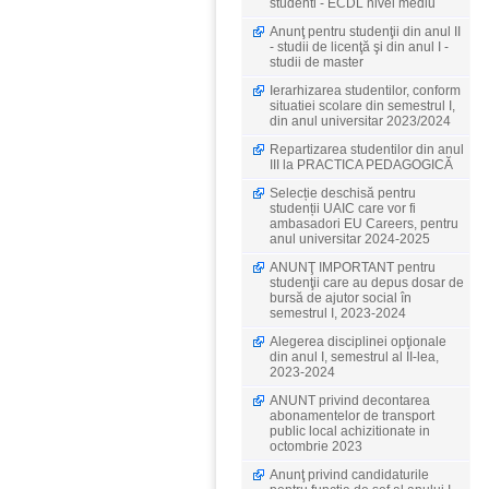
studenti - ECDL nivel mediu
Anunţ pentru studenţii din anul II
- studii de licenţă şi din anul I -
studii de master
Ierarhizarea studentilor, conform
situatiei scolare din semestrul I,
din anul universitar 2023/2024
Repartizarea studentilor din anul
III la PRACTICA PEDAGOGICĂ
Selecție deschisă pentru
studenții UAIC care vor fi
ambasadori EU Careers, pentru
anul universitar 2024-2025
ANUNŢ IMPORTANT pentru
studenţii care au depus dosar de
bursă de ajutor social în
semestrul I, 2023-2024
Alegerea disciplinei opţionale
din anul I, semestrul al II-lea,
2023-2024
ANUNT privind decontarea
abonamentelor de transport
public local achizitionate in
octombrie 2023
Anunţ privind candidaturile