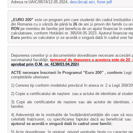
Adresa nr.UAIC/8574/12.05.2024,
descărcaţi aici, fisier pdf
„EURO 200”
este un program prin care studenții din cadrul instituțiilo
din Romania cu o vârstă de până la
26
de ani și provin din familii cu 
RON
pe membru de familie pot beneficia de un ajutor financiar în vedere
calculatoare, conform Hotărârii nr. 395/04.05.2023. Ajutorul financiar re
Euro
pentru un calculator și se acordă o singură dată în cadrul unei fami
Depunerea cererilor şi a documentelor doveditoare necesare accesării
secretariatul facultăţii,
termenul de depunere a acestora este de 20
aprobat prin O.M. nr. 4138/03.04.202
4
.
ACTE necesare înscrierii în Programul “Euro 200” , conform
Legii
completările ulterioare:
1) Cererea tip conform modelului prevăzut în anexa nr. 2 a Legii 269/2
2) Copie a certificatului de naștere sau a actului de identitate al studen
3) Copii ale certificatelor de naștere sau ale actelor de identitate,
familiei;
4) Adeverință de la instituțiile de învățământ/unitățile din care să rez
celorlalți frați/surori, cu specificarea faptului dacă au beneficiat sa
ajutorul se acordă o singură dată în cadrul unei familii
;
5) Acte doveditoare, în original, privind veniturile brute cu caracter 