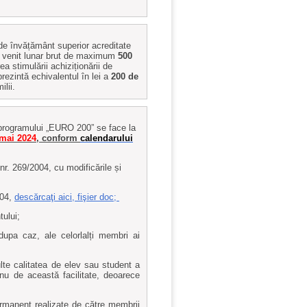
r de învățământ superior acreditate
un venit lunar brut de maximum
500
a stimulării achiziționării de
prezintă echivalentul în lei a
200 de
lii.
 programului „EURO 200” se face la
 mai 2024
, conform
calendarului
 nr. 269/2004, cu modificările și
004,
descărcaţi aici, fişier doc;
tului;
 dupa caz, ale celorlalți membri ai
ulte calitatea de elev sau student a
u nu de această facilitate, deoarece
permanent realizate de către membrii