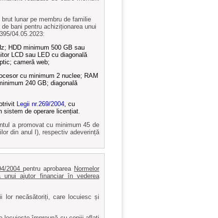
l brut lunar pe membru de familie
 de bani pentru achiziționarea unui
 395/04.05.2023:
 GHz; HDD minimum 500 GB sau
or LCD sau LED cu diagonală
ptic; cameră web;
- procesor cu minimum 2 nuclee; RAM
inimum 240 GB; diagonală
otrivit
Legii nr.269/2004
, cu
n sistem de operare licențiat
.
udentul a promovat cu minimum 45 de
ilor din anul I), respectiv adeverință
294/2004
pentru aprobarea
Normelor
 unui ajutor financiar în vederea
i lor necăsătoriți, care locuiesc și
e locuieste împreună cu copiii aflați