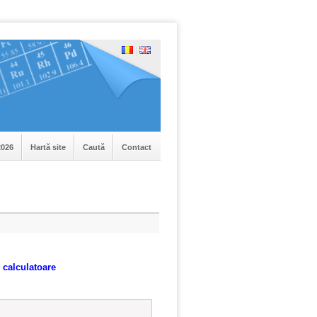
|
026
Hartă site
Caută
Contact
e calculatoare