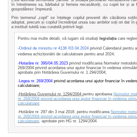
în întreținerea sa, bărbatul și femeia necasătoriți, cu copiii lor și ai 
gospodăresc împreună.
Prin termenul „copil” se înțelege copilul provenit din căsătoria soților
adoptat, precum și copilul încredințat unuia sau ambilor soți ori dat în 
a instituit tutelă sau curatelă potrivit legii.
Pentru mai multe detalii, vă rugam să studiați
legislația
care regle
-
Ordinul de ministru nr 4138 /03.04.2024
privind Calendarul pentru a
vederea achiziționării de calculatoare pentru anul 2024;
-
Hotarâre nr. 395/04.05.2023
privind modificarea Normelor metodolog
269/2004 privind acordarea unui ajutor financiar în vederea stimulării
aprobate prin Hotărârea Guvernului nr. 1.294/2004;
-
Legea nr. 269/2004
privind acordarea unui ajutor financiar în vederea
calculatoare;
-Hotărârea Guvernului nr. 1294/2004
pentru aprobarea
Normelor meto
nr. 269/2004 privind acordarea unui ajutor financiar în vederea stimul
calculatoare;
-Hotărâre nr. 297 din 3 mai 2018 pentru modificarea
Normelor metod
nr. 269/2004 privind acordarea unui ajutor financiar în vederea stimul
calculatoare
, aprobate prin HG nr. 1294/2004.