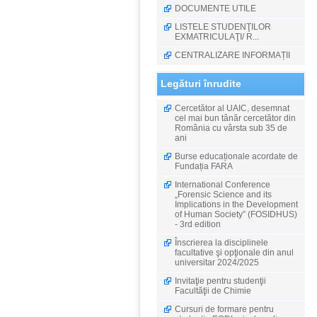
DOCUMENTE UTILE
LISTELE STUDENŢILOR
EXMATRICULAŢI/ R...
CENTRALIZARE INFORMAȚII
Legături înrudite
Cercetător al UAIC, desemnat
cel mai bun tânăr cercetător din
România cu vârsta sub 35 de
ani
Burse educaționale acordate de
Fundația FARA
International Conference
„Forensic Science and its
Implications in the Development
of Human Society” (FOSIDHUS)
- 3rd edition
Înscrierea la disciplinele
facultative şi opţionale din anul
universitar 2024/2025
Invitaţie pentru studenţii
Facultăţii de Chimie
Cursuri de formare pentru