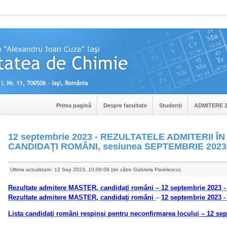
Prima pagină
Despre facultate
Studenți
ADMITERE 2
12 septembrie 2023 - REZULTATELE ADMITERII ÎN
CANDIDAŢI ROMÂNI, sesiunea SEPTEMBRIE 2023
Ultima actualizare: 12 Sep 2023, 10:09:08 (de către Gabriela Pavelescu).
Rezultate admitere MASTER, candidaţi români – 12 septembrie 2023 - l
Rezultate admitere MASTER, candidaţi români
–
12 septembrie 2023 - 
Lista candidaţi români respinşi pentru neconfirmarea locului
– 12 se