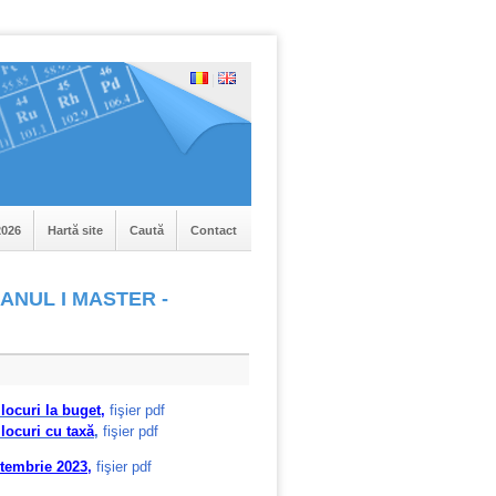
|
026
Hartă site
Caută
Contact
 ANUL I MASTER -
ocuri la buget,
fişier pdf
locuri cu taxă
,
fişier pdf
ptembrie 2023
,
fişier pdf