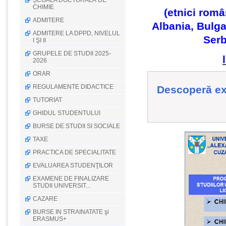
ȘCOALA DOCTORALĂ DE
CHIMIE
(etnici româ
ADMITERE
Albania, Bulga
ADMITERE LA DPPD, NIVELUL
Serb
I ŞI II
GRUPELE DE STUDII 2025-
2026
ORAR
REGULAMENTE DIDACTICE
Descoperă ex
TUTORIAT
GHIDUL STUDENTULUI
BURSE DE STUDII SI SOCIALE
TAXE
PRACTICA DE SPECIALITATE
EVALUAREA STUDENŢILOR
EXAMENE DE FINALIZARE
STUDII UNIVERSIT...
CAZARE
BURSE IN STRAINATATE şi
ERASMUS+