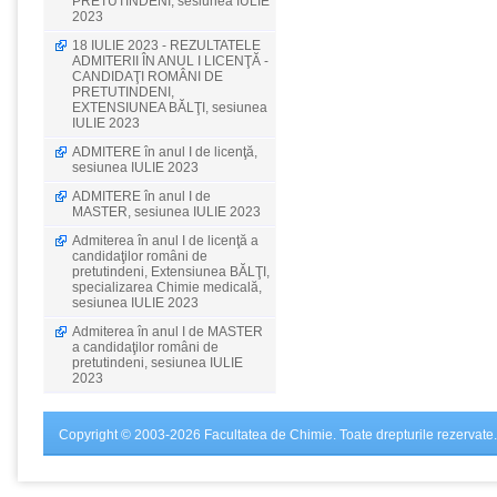
PRETUTINDENI, sesiunea IULIE
2023
18 IULIE 2023 - REZULTATELE
ADMITERII ÎN ANUL I LICENŢĂ -
CANDIDAŢI ROMÂNI DE
PRETUTINDENI,
EXTENSIUNEA BĂLŢI, sesiunea
IULIE 2023
ADMITERE în anul I de licenţă,
sesiunea IULIE 2023
ADMITERE în anul I de
MASTER, sesiunea IULIE 2023
Admiterea în anul I de licenţă a
candidaţilor români de
pretutindeni, Extensiunea BĂLŢI,
specializarea Chimie medicală,
sesiunea IULIE 2023
Admiterea în anul I de MASTER
a candidaţilor români de
pretutindeni, sesiunea IULIE
2023
Copyright © 2003-2026 Facultatea de Chimie. Toate drepturile rezervate