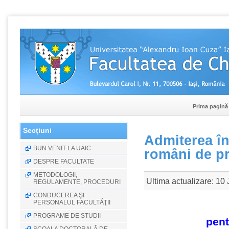
Prima pagină
Secțiuni
Admiterea în 
BUN VENIT LA UAIC
români de pr
DESPRE FACULTATE
METODOLOGII,
Ultima actualizare: 10 
REGULAMENTE, PROCEDURI
CONDUCEREA ŞI
PERSONALUL FACULTĂŢII
PROGRAME DE STUDII
pent