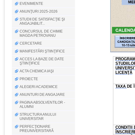
EVENIMENTE
ANUNŢURI 2025-2026
STUDII DE SATISFACŢIE ŞI
ANGAJABILIT...
CONCURSUL DE CHIMIE
MAGDA PETROVANU
CERCETARE
MANIFESTĂRI ŞTIINŢIFICE
PROGRAM
ACCES LA BAZE DE DATE
ŞTIINŢIFICE
STUDIILO
UNIVERSI
ACTA CHEMICA IAŞI
LICENŢĂ
PROIECTE
TAXA
DE 
ALEGERI ACADEMICE
ANUNTURI DE ANGAJARE
PAGINA ABSOLVENTILOR -
ALUMNI
STRUCTURA ANULUI
UNIVERSITAR
PERFECŢIONARE
CONDIŢII 
PREUNIVERSITARĂ
ÎNSCRIER