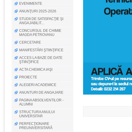
EVENIMENTE
ANUNŢURI 2025-2026
STUDII DE SATISFACŢIE ŞI
ANGAJABILIT...
CONCURSUL DE CHIMIE
MAGDA PETROVANU
CERCETARE
MANIFESTĂRI ŞTIINŢIFICE
ACCES LA BAZE DE DATE
ŞTIINŢIFICE
ACTA CHEMICA IAŞI
PROIECTE
ALEGERI ACADEMICE
ANUNTURI DE ANGAJARE
PAGINA ABSOLVENTILOR -
ALUMNI
STRUCTURA ANULUI
UNIVERSITAR
PERFECŢIONARE
PREUNIVERSITARĂ