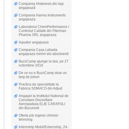
Compania Histeresis din Iaşi
angajează
Compania Hanna Instruments
angajeaza
Laboratorul ChemPerformance /
Controlul Calitatii din Fiterman
Pharma SRL angajeaza
Aquator angajeaza
Compania Casa Lebada
angajeaza minim doi absolventi
BuzzCamp ajunge la Iasi, pe 27
octombrie 2016
De ce nu e BuzzCamp doar un
targ de joburi
Practica de specialitate la
Fabrica SOMACO din Adjud
Angajari la Institutul National de
Cercetare-Dezvoltare
Aerospatiala ELIE CARAFOLI
din Bucuresti
Oferta job inginer chimist -
tehnolog
Internship Mobil/Externship, 24-