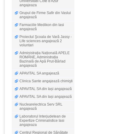
Universitatii Cote d'Azur
angajeaza
Grupul de Firme Safir din Vaslui
angajează
Farmaciile Medikon din Iasi
angajează
Proiectul Şcoala de Vară Jassy -
Life sciences angajează 2
voluntari
Administrația Națională APELE
ROMÂNE, Administrația
Bazinală de Apă Prut-Bârlad
angajează
APAVITAL SA angajează
Clinica Sante angajează chimişti
APAVITAL SA din Iași angajează
APAVITAL SA din Iași angajează
Nuclearelectrica Serv SRL
angajează
Laboratorul Interjudetean de
Expertize Criminalistice Iasi
angajeaza
Centrul Regional de Sănătate