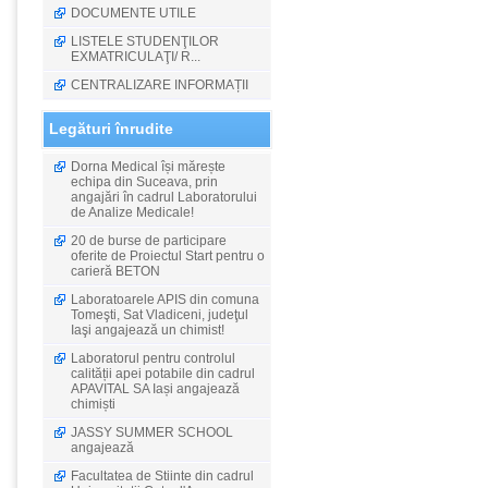
DOCUMENTE UTILE
LISTELE STUDENŢILOR
EXMATRICULAŢI/ R...
CENTRALIZARE INFORMAȚII
Legături înrudite
Dorna Medical își mărește
echipa din Suceava, prin
angajări în cadrul Laboratorului
de Analize Medicale!
20 de burse de participare
oferite de Proiectul Start pentru o
carieră BETON
Laboratoarele APIS din comuna
Tomeşti, Sat Vladiceni, judeţul
Iaşi angajează un chimist!
Laboratorul pentru controlul
calității apei potabile din cadrul
APAVITAL SA Iași angajează
chimiști
JASSY SUMMER SCHOOL
angajează
Facultatea de Stiinte din cadrul