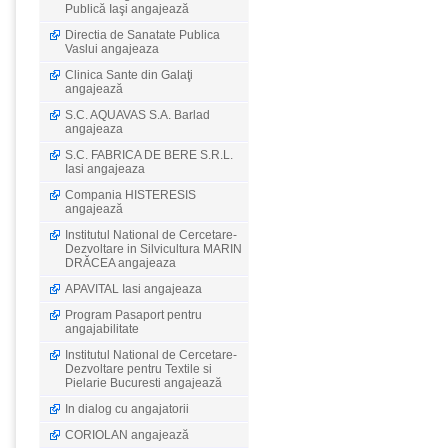
Publică Iaşi angajează
Directia de Sanatate Publica
Vaslui angajeaza
Clinica Sante din Galaţi
angajează
S.C. AQUAVAS S.A. Barlad
angajeaza
S.C. FABRICA DE BERE S.R.L.
Iasi angajeaza
Compania HISTERESIS
angajează
Institutul National de Cercetare-
Dezvoltare in Silvicultura MARIN
DRĂCEA angajeaza
APAVITAL Iasi angajeaza
Program Pasaport pentru
angajabilitate
Institutul National de Cercetare-
Dezvoltare pentru Textile si
Pielarie Bucuresti angajează
In dialog cu angajatorii
CORIOLAN angajează