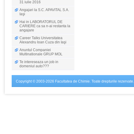
31 iulie 2016
Angajari la S.C. APAVITAL S.A.
Iaşi
Hai in LABORATORUL DE
CARIERE ca sa n-ai restanta la
angajare
Career Talks Universitatea
Alexandru Ioan Cuza din Iaşi
Anuntul Companiei
Multinationale GRUP MOL
Te intereseaza un job in
domeniul auto???
Copyright © 2003-2026 Facultatea de Chimie. Toate drepturile rezervate