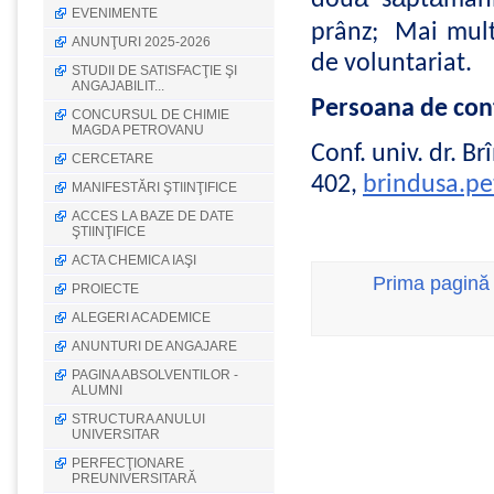
dou
s
pt
mân
EVENIMENTE
prânz
;
Mai
mul
ANUNŢURI 2025-2026
de
voluntariat
.
STUDII DE SATISFACŢIE ŞI
ANGAJABILIT...
Persoana
de con
CONCURSUL DE CHIMIE
MAGDA PETROVANU
Conf.
univ
. dr.
Br
CERCETARE
402,
brindusa.pe
MANIFESTĂRI ŞTIINŢIFICE
ACCES LA BAZE DE DATE
ŞTIINŢIFICE
ACTA CHEMICA IAŞI
Prima pagină
PROIECTE
ALEGERI ACADEMICE
ANUNTURI DE ANGAJARE
PAGINA ABSOLVENTILOR -
ALUMNI
STRUCTURA ANULUI
UNIVERSITAR
PERFECŢIONARE
PREUNIVERSITARĂ