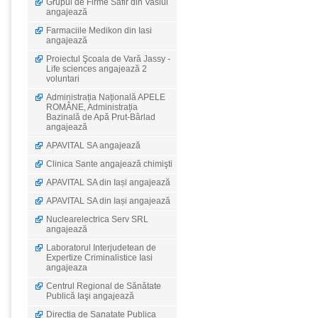
Grupul de Firme Safir din Vaslui
angajează
Farmaciile Medikon din Iasi
angajează
Proiectul Şcoala de Vară Jassy -
Life sciences angajează 2
voluntari
Administrația Națională APELE
ROMÂNE, Administrația
Bazinală de Apă Prut-Bârlad
angajează
APAVITAL SA angajează
Clinica Sante angajează chimişti
APAVITAL SA din Iași angajează
APAVITAL SA din Iași angajează
Nuclearelectrica Serv SRL
angajează
Laboratorul Interjudetean de
Expertize Criminalistice Iasi
angajeaza
Centrul Regional de Sănătate
Publică Iaşi angajează
Directia de Sanatate Publica