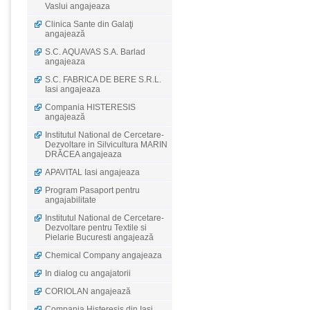
Vaslui angajeaza
Clinica Sante din Galaţi
angajează
S.C. AQUAVAS S.A. Barlad
angajeaza
S.C. FABRICA DE BERE S.R.L.
Iasi angajeaza
Compania HISTERESIS
angajează
Institutul National de Cercetare-
Dezvoltare in Silvicultura MARIN
DRĂCEA angajeaza
APAVITAL Iasi angajeaza
Program Pasaport pentru
angajabilitate
Institutul National de Cercetare-
Dezvoltare pentru Textile si
Pielarie Bucuresti angajează
Chemical Company angajeaza
In dialog cu angajatorii
CORIOLAN angajează
Compania Histeresis din Iaşi