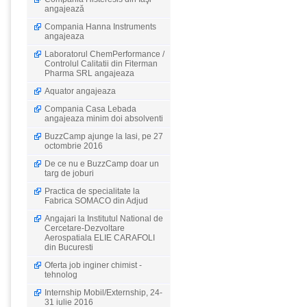
angajează
Compania Hanna Instruments
angajeaza
Laboratorul ChemPerformance /
Controlul Calitatii din Fiterman
Pharma SRL angajeaza
Aquator angajeaza
Compania Casa Lebada
angajeaza minim doi absolventi
BuzzCamp ajunge la Iasi, pe 27
octombrie 2016
De ce nu e BuzzCamp doar un
targ de joburi
Practica de specialitate la
Fabrica SOMACO din Adjud
Angajari la Institutul National de
Cercetare-Dezvoltare
Aerospatiala ELIE CARAFOLI
din Bucuresti
Oferta job inginer chimist -
tehnolog
Internship Mobil/Externship, 24-
31 iulie 2016