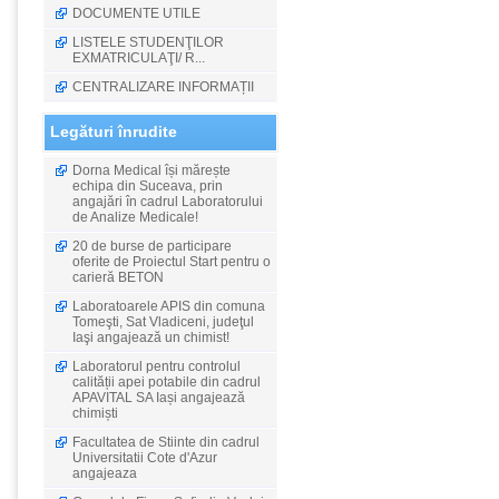
DOCUMENTE UTILE
LISTELE STUDENŢILOR
EXMATRICULAŢI/ R...
CENTRALIZARE INFORMAȚII
Legături înrudite
Dorna Medical își mărește
echipa din Suceava, prin
angajări în cadrul Laboratorului
de Analize Medicale!
20 de burse de participare
oferite de Proiectul Start pentru o
carieră BETON
Laboratoarele APIS din comuna
Tomeşti, Sat Vladiceni, judeţul
Iaşi angajează un chimist!
Laboratorul pentru controlul
calității apei potabile din cadrul
APAVITAL SA Iași angajează
chimiști
Facultatea de Stiinte din cadrul
Universitatii Cote d'Azur
angajeaza