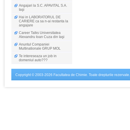
Angajari la S.C. APAVITAL S.A.
Iaşi
Hai in LABORATORUL DE
CARIERE ca sa n-ai restanta la
angajare
Career Talks Universitatea
Alexandru Ioan Cuza din Iaşi
Anuntul Companiei
Multinationale GRUP MOL
Te intereseaza un job in
domeniul auto???
Copyright © 2003-2026 Facultatea de Chimie. Toate drepturile rezervate