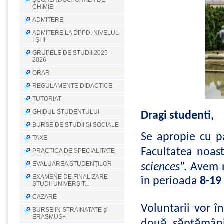
ȘCOALA DOCTORALĂ DE
CHIMIE
ADMITERE
ADMITERE LA DPPD, NIVELUL
I ŞI II
GRUPELE DE STUDII 2025-
2026
ORAR
REGULAMENTE DIDACTICE
TUTORIAT
GHIDUL STUDENTULUI
Dragi
studenti
,
BURSE DE STUDII SI SOCIALE
Se
apropie
cu
p
TAXE
Facultatea
noast
PRACTICA DE SPECIALITATE
EVALUAREA STUDENŢILOR
sciences
”.
Avem
EXAMENE DE FINALIZARE
în
perioada
8-19
STUDII UNIVERSIT...
CAZARE
Voluntarii
vor
în
BURSE IN STRAINATATE şi
ERASMUS+
ă
ă
ă