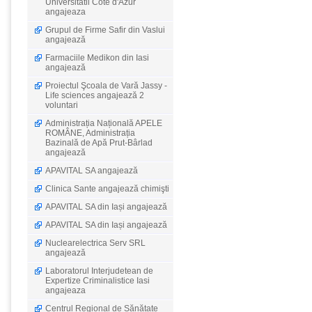
Universitatii Cote d'Azur
angajeaza
Grupul de Firme Safir din Vaslui
angajează
Farmaciile Medikon din Iasi
angajează
Proiectul Şcoala de Vară Jassy -
Life sciences angajează 2
voluntari
Administrația Națională APELE
ROMÂNE, Administrația
Bazinală de Apă Prut-Bârlad
angajează
APAVITAL SA angajează
Clinica Sante angajează chimişti
APAVITAL SA din Iași angajează
APAVITAL SA din Iași angajează
Nuclearelectrica Serv SRL
angajează
Laboratorul Interjudetean de
Expertize Criminalistice Iasi
angajeaza
Centrul Regional de Sănătate