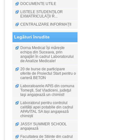
DOCUMENTE UTILE
LISTELE STUDENŢILOR
EXMATRICULAŢI/ R...
CENTRALIZARE INFORMAȚII
Legături înrudite
Dorna Medical își mărește
echipa din Suceava, prin
angajări în cadrul Laboratorului
de Analize Medicale!
20 de burse de participare
oferite de Proiectul Start pentru o
carieră BETON
Laboratoarele APIS din comuna
Tomeşti, Sat Vladiceni, judeţul
Iaşi angajează un chimist!
Laboratorul pentru controlul
calității apei potabile din cadrul
APAVITAL SA Iași angajează
chimiști
JASSY SUMMER SCHOOL
angajează
Facultatea de Stiinte din cadrul