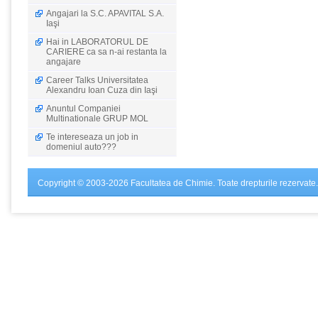
Angajari la S.C. APAVITAL S.A.
Iaşi
Hai in LABORATORUL DE
CARIERE ca sa n-ai restanta la
angajare
Career Talks Universitatea
Alexandru Ioan Cuza din Iaşi
Anuntul Companiei
Multinationale GRUP MOL
Te intereseaza un job in
domeniul auto???
Copyright © 2003-2026 Facultatea de Chimie. Toate drepturile rezervate