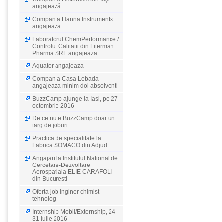
angajează
Compania Hanna Instruments
angajeaza
Laboratorul ChemPerformance /
Controlul Calitatii din Fiterman
Pharma SRL angajeaza
Aquator angajeaza
Compania Casa Lebada
angajeaza minim doi absolventi
BuzzCamp ajunge la Iasi, pe 27
octombrie 2016
De ce nu e BuzzCamp doar un
targ de joburi
Practica de specialitate la
Fabrica SOMACO din Adjud
Angajari la Institutul National de
Cercetare-Dezvoltare
Aerospatiala ELIE CARAFOLI
din Bucuresti
Oferta job inginer chimist -
tehnolog
Internship Mobil/Externship, 24-
31 iulie 2016