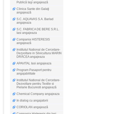
Publică Iaşi angajează
Clinica Sante din Galaţi
angajează
S.C. AQUAVAS S.A. Barlad
angajeaza
S.C. FABRICA DE BERE S.R.L.
Iasi angajeaza
Compania HISTERESIS
angajează
Institutul National de Cercetare-
Dezvoltare in Silvicultura MARIN
DRĂCEA angajeaza
APAVITAL Iasi angajeaza
Program Pasaport pentru
angajabilitate
Institutul National de Cercetare-
Dezvoltare pentru Textile si
Pielarie Bucuresti angajează
Chemical Company angajeaza
In dialog cu angajatorii
CORIOLAN angajează
Compania Histeresis din Iaşi