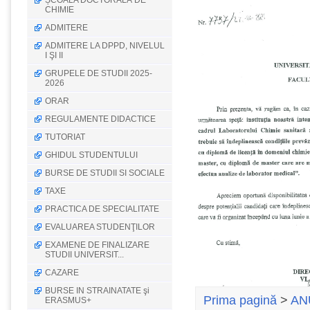
ȘCOALA DOCTORALĂ DE
CHIMIE
ADMITERE
ADMITERE LA DPPD, NIVELUL
I ŞI II
GRUPELE DE STUDII 2025-
2026
ORAR
REGULAMENTE DIDACTICE
TUTORIAT
GHIDUL STUDENTULUI
BURSE DE STUDII SI SOCIALE
TAXE
PRACTICA DE SPECIALITATE
EVALUAREA STUDENŢILOR
EXAMENE DE FINALIZARE
STUDII UNIVERSIT...
CAZARE
BURSE IN STRAINATATE şi
Prima pagină
>
AN
ERASMUS+