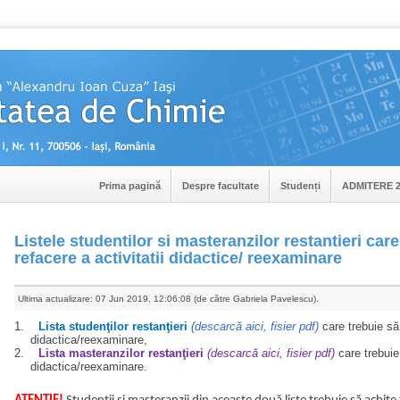
Prima pagină
Despre facultate
Studenți
ADMITERE 2
Listele studentilor si masteranzilor restantieri car
refacere a activitatii didactice/ reexaminare
Ultima actualizare: 07 Jun 2019, 12:06:08 (de către Gabriela Pavelescu).
1.
Lista studenţilor restanţieri
(
descarcă aici, fisier pdf)
care trebuie să
didactica/reexaminare,
2.
Lista masteranzilor restanţieri
(descarcă aici, fisier pdf)
care trebuie
didactica/reexaminare.