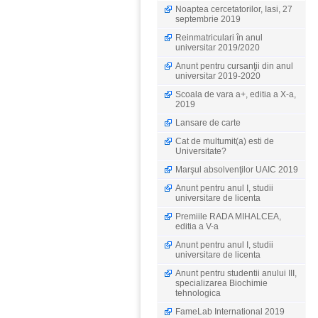
Noaptea cercetatorilor, Iasi, 27
septembrie 2019
Reinmatriculari în anul
universitar 2019/2020
Anunt pentru cursanţii din anul
universitar 2019-2020
Scoala de vara a+, editia a X-a,
2019
Lansare de carte
Cat de multumit(a) esti de
Universitate?
Marşul absolvenţilor UAIC 2019
Anunt pentru anul I, studii
universitare de licenta
Premiile RADA MIHALCEA,
editia a V-a
Anunt pentru anul I, studii
universitare de licenta
Anunt pentru studentii anului III,
specializarea Biochimie
tehnologica
FameLab International 2019