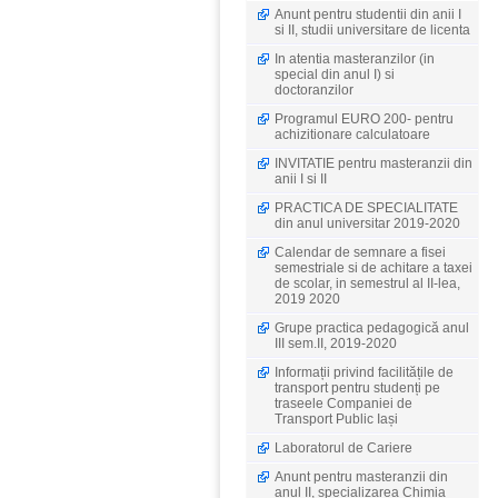
Anunt pentru studentii din anii I
si II, studii universitare de licenta
In atentia masteranzilor (in
special din anul I) si
doctoranzilor
Programul EURO 200- pentru
achizitionare calculatoare
INVITATIE pentru masteranzii din
anii I si II
PRACTICA DE SPECIALITATE
din anul universitar 2019-2020
Calendar de semnare a fisei
semestriale si de achitare a taxei
de scolar, in semestrul al II-lea,
2019 2020
Grupe practica pedagogică anul
III sem.II, 2019-2020
Informații privind facilitățile de
transport pentru studenți pe
traseele Companiei de
Transport Public Iași
Laboratorul de Cariere
Anunt pentru masteranzii din
anul II, specializarea Chimia