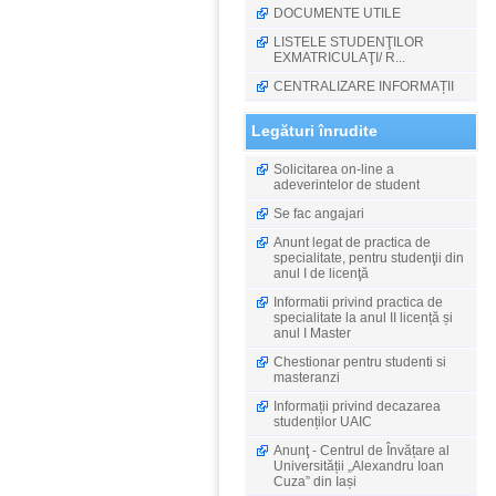
DOCUMENTE UTILE
LISTELE STUDENŢILOR
EXMATRICULAŢI/ R...
CENTRALIZARE INFORMAȚII
Legături înrudite
Solicitarea on-line a
adeverintelor de student
Se fac angajari
Anunt legat de practica de
specialitate, pentru studenţii din
anul I de licenţă
Informatii privind practica de
specialitate la anul II licență și
anul I Master
Chestionar pentru studenti si
masteranzi
Informații privind decazarea
studenților UAIC
Anunţ - Centrul de Învățare al
Universității „Alexandru Ioan
Cuza” din Iași