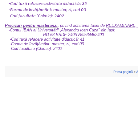
-Cod taxă refacere activitate didactică: 35
-Forma de învăţământ: master, zi, cod 03
-Cod facultate (Chimie): 2402
Precizări pentru masteranzi
,
privind achitarea taxei de
REEXAMINARE, d
-Contul IBAN al Universităţii „Alexandru Ioan Cuza" din Iaşi:
RO 68 BRDE 240SV89534452400
-Cod taxă refacere activitate didactică: 41
-Forma de învăţământ: master, zi, cod 03
-Cod facultate (Chimie): 2402
Prima pagină
>
A