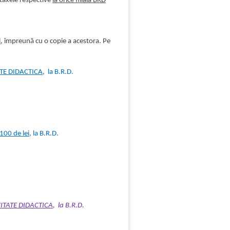
 taxele respective
la orice filiala BRD
,
,
împreună cu o copie a acestora. Pe
TE DIDACTICA
, la B.R.D.
00 de lei
, la B.R.D.
ITATE DIDACTICA
, la B.R.D.