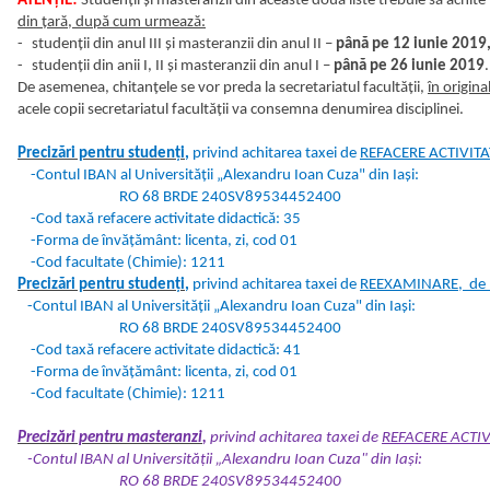
ATENŢIE!
Studenţii şi masteranzii din aceaste două liste trebuie să achite
din ţară, după cum urmează:
-
studenţii din anul III şi masteranzii din anul II –
până pe 12 iunie 2019
-
studenţii din anii I, II şi masteranzii din anul I –
până pe 26 iunie 2019
.
De asemenea, chitanţele se vor preda la secretariatul facultăţii,
în original
acele copii secretariatul facultăţii va consemna denumirea disciplinei.
Precizări pentru studenţi
,
privind achitarea taxei de
REFACERE ACTIVITA
-Contul IBAN al Universităţii „Alexandru Ioan Cuza" din Iaşi:
RO 68 BRDE 240SV89534452400
-Cod taxă refacere activitate didactică: 35
-Forma de învăţământ: licenta, zi, cod 01
-Cod facultate (Chimie): 1211
Precizări pentru studenţi
,
privind achitarea taxei de
REEXAMINARE, de 1
-Contul IBAN al Universităţii „Alexandru Ioan Cuza" din Iaşi:
RO 68 BRDE 240SV89534452400
-Cod taxă refacere activitate didactică: 41
-Forma de învăţământ: licenta, zi, cod 01
-Cod facultate (Chimie): 1211
Precizări pentru masteranzi
,
privind achitarea taxei de
REFACERE ACTIV
-Contul IBAN al Universităţii „Alexandru Ioan Cuza" din Iaşi:
RO 68 BRDE 240SV89534452400