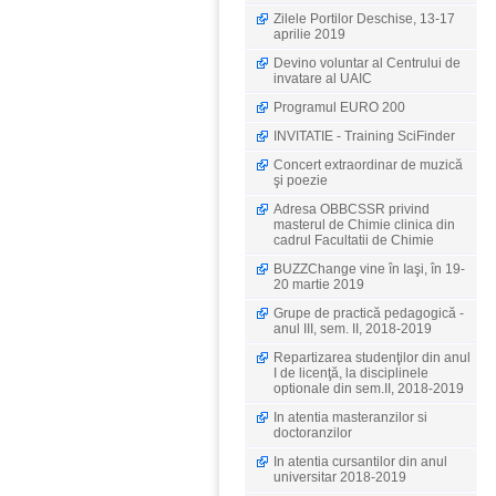
Zilele Portilor Deschise, 13-17
aprilie 2019
Devino voluntar al Centrului de
invatare al UAIC
Programul EURO 200
INVITATIE - Training SciFinder
Concert extraordinar de muzică
şi poezie
Adresa OBBCSSR privind
masterul de Chimie clinica din
cadrul Facultatii de Chimie
BUZZChange vine în Iaşi, în 19-
20 martie 2019
Grupe de practică pedagogică -
anul III, sem. II, 2018-2019
Repartizarea studenţilor din anul
I de licenţă, la disciplinele
optionale din sem.II, 2018-2019
In atentia masteranzilor si
doctoranzilor
In atentia cursantilor din anul
universitar 2018-2019