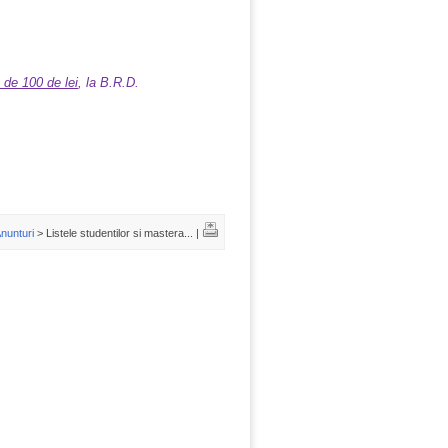
e 100 de lei
, la B.R.D.
nunturi
> Listele studentilor si mastera... |