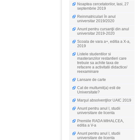
Noaptea cercetatorilor, Iasi, 27
septembrie 2019
Reinmatriculari în anul
universitar 2019/2020
Anunt pentru cursanţii din anul
universitar 2019-2020
Scoala de vara a+, editia a X-a,
2019
Listele studentilor si
masteranzilor restantieri care
trebuie sa achite taxa de
refacere a activitatii didactice/
reexaminare
Lansare de carte
Cat de multumit(a) esti de
Universitate?
Marşul absolvenţilor UAIC 2019
Anunt pentru anul I, studii
universitare de licenta
Premiile RADA MIHALCEA,
editia a V-a
Anunt pentru anul I, studii
universitare de licenta