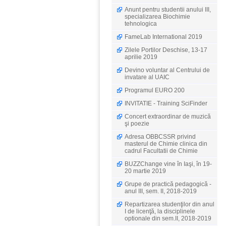
Anunt pentru studentii anului III,
specializarea Biochimie
tehnologica
FameLab International 2019
Zilele Portilor Deschise, 13-17
aprilie 2019
Devino voluntar al Centrului de
invatare al UAIC
Programul EURO 200
INVITATIE - Training SciFinder
Concert extraordinar de muzică
şi poezie
Adresa OBBCSSR privind
masterul de Chimie clinica din
cadrul Facultatii de Chimie
BUZZChange vine în Iaşi, în 19-
20 martie 2019
Grupe de practică pedagogică -
anul III, sem. II, 2018-2019
Repartizarea studenţilor din anul
I de licenţă, la disciplinele
optionale din sem.II, 2018-2019