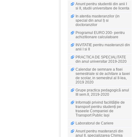
Anunt pentru studentii din anii I
si II, studii universitare de licenta
In atentia masteranzilor (in
special din anul I) si
doctoranzilor
Programul EURO 200- pentru
achizitionare calculatoare
INVITATIE pentru masteranzii din
anii I si II
PRACTICA DE SPECIALITATE
din anul universitar 2019-2020
Calendar de semnare a fisei
semestriale si de achitare a taxei
de scolar, in semestrul al II-lea,
2019 2020
Grupe practica pedagogică anul
III sem.II, 2019-2020
Informații privind facilitățile de
transport pentru studenți pe
traseele Companiei de
Transport Public Iași
Laboratorul de Cariere
Anunt pentru masteranzii din
anul II, specializarea Chimia