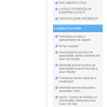
DOCUMENTE UTILE
LISTELE STUDENŢILOR
EXMATRICULAŢI/ R...
CENTRALIZARE INFORMAȚII
Legături înrudite
Solicitarea on-line a
adeverintelor de student
Se fac angajari
Anunt legat de practica de
specialitate, pentru studenţii din
anul I de licenţă
Informatii privind practica de
specialitate la anul II licență și
anul I Master
Chestionar pentru studenti si
masteranzi
Informații privind decazarea
studenților UAIC
Anunţ - Centrul de Învățare al
Universității „Alexandru Ioan
Cuza” din Iași