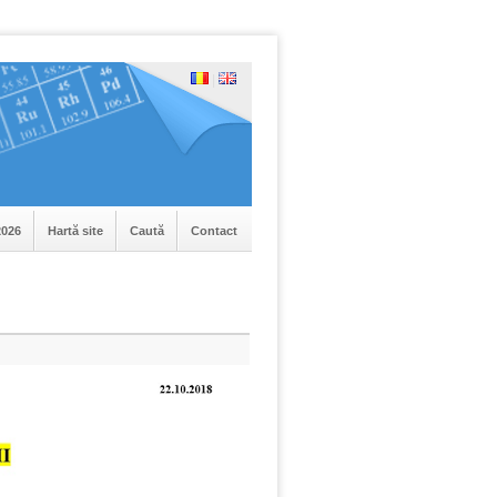
|
026
Hartă site
Caută
Contact