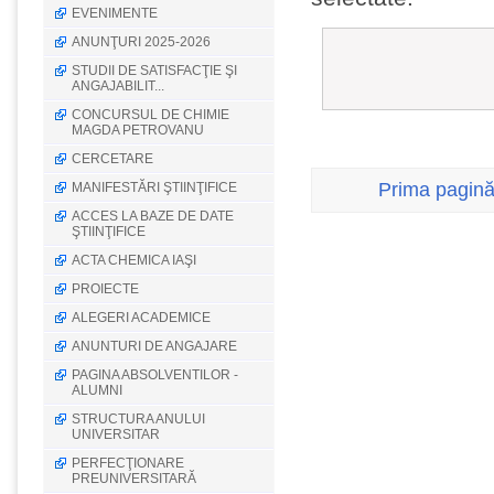
EVENIMENTE
ANUNŢURI 2025-2026
STUDII DE SATISFACŢIE ŞI
ANGAJABILIT...
CONCURSUL DE CHIMIE
MAGDA PETROVANU
CERCETARE
Prima pagin
MANIFESTĂRI ŞTIINŢIFICE
ACCES LA BAZE DE DATE
ŞTIINŢIFICE
ACTA CHEMICA IAŞI
PROIECTE
ALEGERI ACADEMICE
ANUNTURI DE ANGAJARE
PAGINA ABSOLVENTILOR -
ALUMNI
STRUCTURA ANULUI
UNIVERSITAR
PERFECŢIONARE
PREUNIVERSITARĂ