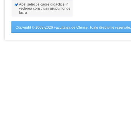
Apel selectie cadre didactice in
vederea constituirii grupurilor de
lucru
Copyright © 2003-2026 Facultatea de Chimie. Toate drepturile rezervate