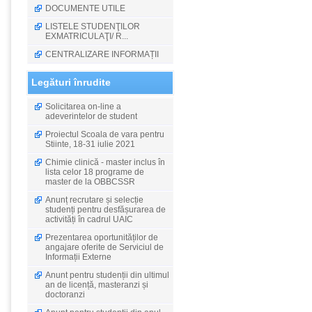
DOCUMENTE UTILE
LISTELE STUDENŢILOR
EXMATRICULAŢI/ R...
CENTRALIZARE INFORMAȚII
Legături înrudite
Solicitarea on-line a
adeverintelor de student
Proiectul Scoala de vara pentru
Stiinte, 18-31 iulie 2021
Chimie clinică - master inclus în
lista celor 18 programe de
master de la OBBCSSR
Anunț recrutare și selecție
studenți pentru desfășurarea de
activități în cadrul UAIC
Prezentarea oportunităților de
angajare oferite de Serviciul de
Informații Externe
Anunt pentru studenții din ultimul
an de licență, masteranzi și
doctoranzi