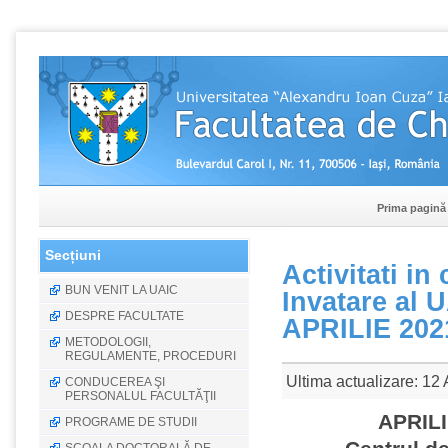
Prima pagină
Secțiuni
Activitati in
BUN VENIT LA UAIC
Invatare al 
DESPRE FACULTATE
APRILIE 202
METODOLOGII,
REGULAMENTE, PROCEDURI
Ultima actualizare: 12
CONDUCEREA ŞI
PERSONALUL FACULTĂŢII
APRILIE
PROGRAME DE STUDII