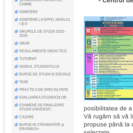
- Centrul d
ȘCOALA DOCTORALĂ DE
CHIMIE
ADMITERE
ADMITERE LA DPPD, NIVELUL
I ŞI II
GRUPELE DE STUDII 2025-
2026
ORAR
REGULAMENTE DIDACTICE
TUTORIAT
GHIDUL STUDENTULUI
BURSE DE STUDII SI SOCIALE
TAXE
PRACTICA DE SPECIALITATE
EVALUAREA STUDENŢILOR
EXAMENE DE FINALIZARE
posibilitatea de a
STUDII UNIVERSIT...
Vă rugăm să vă în
CAZARE
propuse până la or
BURSE IN STRAINATATE şi
ERASMUS+
selectate.