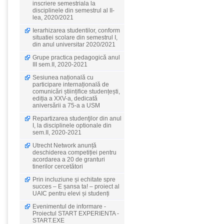
inscriere semestriala la
disciplinele din semestrul al II-
lea, 2020/2021
Ierarhizarea studentilor, conform
situatiei scolare din semestrul I,
din anul universitar 2020/2021
Grupe practica pedagogică anul
III sem.II, 2020-2021
Sesiunea națională cu
participare internațională de
comunicări științifice studențești,
ediția a XXV-a, dedicată
aniversării a 75-a a USM
Repartizarea studenţilor din anul
I, la disciplinele optionale din
sem.II, 2020-2021
Utrecht Network anunță
deschiderea competiției pentru
acordarea a 20 de granturi
tinerilor cercetători
Prin incluziune și echitate spre
succes – E șansa ta! – proiect al
UAIC pentru elevi și studenți
Evenimentul de informare -
Proiectul START EXPERIENTA -
START.EXE