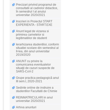
Precizari privind programul de
consultatii al cadrelor didactice,
în semestrul I al anului
universitar 2020/2021
Inscrieri in Proiectul START
EXPERIENTA - START.EXE
Anunt legat de vizarea si
primirea carnetelor si
legitimatiilor de student
Ierarhizarea studentilor, conform
situatiei scolare din semestrul al
II-lea, din anul universitar
2019/2020
ANUNT cu privire la
comunicarea eventualelor
situaţii de cazuri suspecte de
SARS-CoV-2
Grupe practica pedagogică anul
III sem.I, 2020-2021
Sedinte online de instruire a
studentilor Facultatii de Chimie
REINMATRICULARI in anul
universitar 2020/2021
Arhiva anunturi