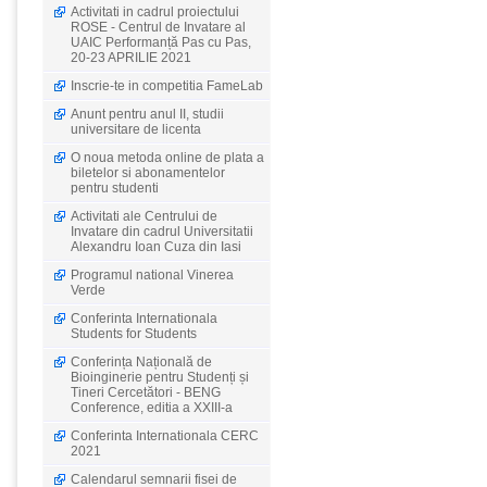
Activitati in cadrul proiectului
ROSE - Centrul de Invatare al
UAIC Performanță Pas cu Pas,
20-23 APRILIE 2021
Inscrie-te in competitia FameLab
Anunt pentru anul II, studii
universitare de licenta
O noua metoda online de plata a
biletelor si abonamentelor
pentru studenti
Activitati ale Centrului de
Invatare din cadrul Universitatii
Alexandru Ioan Cuza din Iasi
Programul national Vinerea
Verde
Conferinta Internationala
Students for Students
Conferința Națională de
Bioinginerie pentru Studenți și
Tineri Cercetători - BENG
Conference, editia a XXIII-a
Conferinta Internationala CERC
2021
Calendarul semnarii fisei de