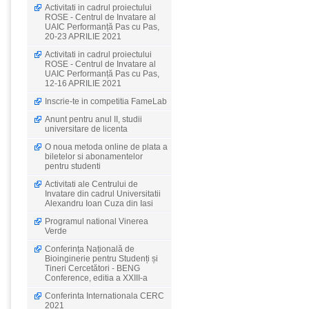
Activitati in cadrul proiectului
ROSE - Centrul de Invatare al
UAIC Performanță Pas cu Pas,
20-23 APRILIE 2021
Activitati in cadrul proiectului
ROSE - Centrul de Invatare al
UAIC Performanță Pas cu Pas,
12-16 APRILIE 2021
Inscrie-te in competitia FameLab
Anunt pentru anul II, studii
universitare de licenta
O noua metoda online de plata a
biletelor si abonamentelor
pentru studenti
Activitati ale Centrului de
Invatare din cadrul Universitatii
Alexandru Ioan Cuza din Iasi
Programul national Vinerea
Verde
Conferința Națională de
Bioinginerie pentru Studenți și
Tineri Cercetători - BENG
Conference, editia a XXIII-a
Conferinta Internationala CERC
2021