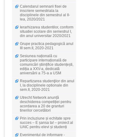
Calendarul semnarii fisei de
inscriere semestriala la
disciplinele din semestrul al II-
lea, 2020/2021
Ierarhizarea studentilor, conform
situatiei scolare din semestrul I,
din anul universitar 2020/2021
Grupe practica pedagogică anul
III sem.II, 2020-2021
Sesiunea națională cu
participare internațională de
comunicări științifice studențești,
ediția a XXV-a, dedicată
aniversării a 75-a a USM
Repartizarea studenţilor din anul
I, la disciplinele optionale din
sem.II, 2020-2021
Utrecht Network anunță
deschiderea competiției pentru
acordarea a 20 de granturi
tinerilor cercetători
Prin incluziune și echitate spre
succes – E șansa ta! – proiect al
UAIC pentru elevi și studenți
Evenimentul de informare -