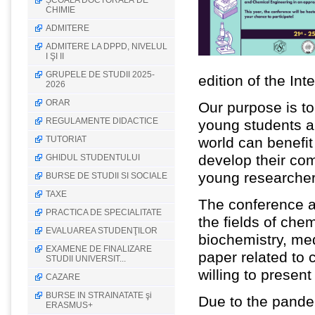
ȘCOALA DOCTORALĂ DE
CHIMIE
ADMITERE
ADMITERE LA DPPD, NIVELUL
I ŞI II
GRUPELE DE STUDII 2025-
edition of the In
2026
ORAR
Our purpose is t
REGULAMENTE DIDACTICE
young students a
TUTORIAT
world can benefit
develop their co
GHIDUL STUDENTULUI
young researcher
BURSE DE STUDII SI SOCIALE
TAXE
The conference a
PRACTICA DE SPECIALITATE
the fields of che
EVALUAREA STUDENŢILOR
biochemistry, me
EXAMENE DE FINALIZARE
paper related to 
STUDII UNIVERSIT...
willing to present
CAZARE
BURSE IN STRAINATATE şi
Due to the pande
ERASMUS+