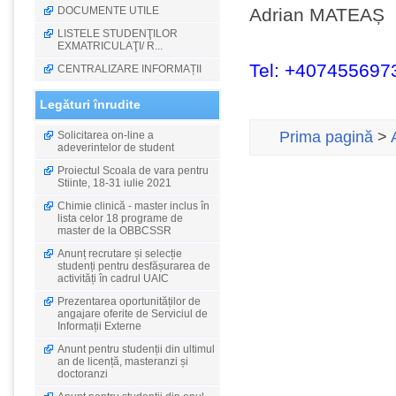
DOCUMENTE UTILE
Adrian 
LISTELE STUDENŢILOR
EXMATRICULAŢI/ R...
Tel: +407455697
CENTRALIZARE INFORMAȚII
Legături înrudite
Prima pagină
>
Solicitarea on-line a
adeverintelor de student
Proiectul Scoala de vara pentru
Stiinte, 18-31 iulie 2021
Chimie clinică - master inclus în
lista celor 18 programe de
master de la OBBCSSR
Anunț recrutare și selecție
studenți pentru desfășurarea de
activități în cadrul UAIC
Prezentarea oportunităților de
angajare oferite de Serviciul de
Informații Externe
Anunt pentru studenții din ultimul
an de licență, masteranzi și
doctoranzi