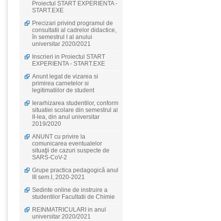
Proiectul START EXPERIENTA -
START.EXE
Precizari privind programul de
consultatii al cadrelor didactice,
în semestrul I al anului
universitar 2020/2021
Inscrieri in Proiectul START
EXPERIENTA - START.EXE
Anunt legat de vizarea si
primirea carnetelor si
legitimatiilor de student
Ierarhizarea studentilor, conform
situatiei scolare din semestrul al
II-lea, din anul universitar
2019/2020
ANUNT cu privire la
comunicarea eventualelor
situaţii de cazuri suspecte de
SARS-CoV-2
Grupe practica pedagogică anul
III sem.I, 2020-2021
Sedinte online de instruire a
studentilor Facultatii de Chimie
REINMATRICULARI in anul
universitar 2020/2021