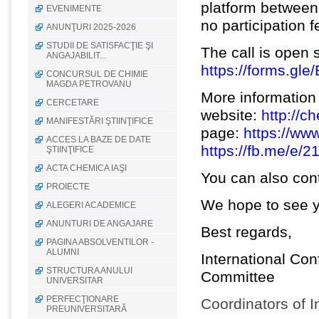
platform between
EVENIMENTE
no participation f
ANUNŢURI 2025-2026
STUDII DE SATISFACŢIE ŞI
The call is open s
ANGAJABILIT...
https://forms.g
CONCURSUL DE CHIMIE
MAGDA PETROVANU
More information
CERCETARE
website:
http://c
MANIFESTĂRI ŞTIINŢIFICE
page:
https://ww
ACCES LA BAZE DE DATE
https://fb.me/e/
ŞTIINŢIFICE
ACTA CHEMICA IAŞI
You can also con
PROIECTE
We hope to see 
ALEGERI ACADEMICE
ANUNTURI DE ANGAJARE
Best regards,
PAGINA ABSOLVENTILOR -
ALUMNI
International Con
STRUCTURA ANULUI
Committee
UNIVERSITAR
PERFECŢIONARE
Coordinators of I
PREUNIVERSITARĂ