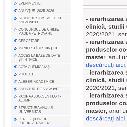
EVENIMENTE
ANUNŢURI 2025-2026
-
ierarhizarea 
STUDII DE SATISFACŢIE ŞI
ANGAJABILIT...
clinică, studi
CONCURSUL DE CHIMIE
2020/2021, seme
MAGDA PETROVANU
-
ierarhizarea 
CERCETARE
MANIFESTĂRI ŞTIINŢIFICE
produselor cos
ACCES LA BAZE DE DATE
maste
r, anul u
ŞTIINŢIFICE
descărcaţi aici, 
ACTA CHEMICA IAŞI
-
ierarhizarea 
PROIECTE
clinică, studi
ALEGERI ACADEMICE
2020/2021, seme
ANUNTURI DE ANGAJARE
-
ierarhizarea 
PAGINA ABSOLVENTILOR -
ALUMNI
produselor cos
STRUCTURA ANULUI
master
, anul u
UNIVERSITAR
descărcaţi aici, 
PERFECŢIONARE
PREUNIVERSITARĂ