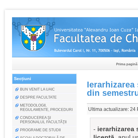
Prima pagină
Secțiuni
Ierarhizarea 
BUN VENIT LA UAIC
din semestru
DESPRE FACULTATE
METODOLOGII,
Ultima actualizare: 24
REGULAMENTE, PROCEDURI
CONDUCEREA ŞI
PERSONALUL FACULTĂŢII
-
ierarhizarea 
PROGRAME DE STUDII
licenţă
, anul u