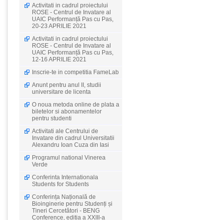
Activitati in cadrul proiectului
ROSE - Centrul de Invatare al
UAIC Performanță Pas cu Pas,
20-23 APRILIE 2021
Activitati in cadrul proiectului
ROSE - Centrul de Invatare al
UAIC Performanță Pas cu Pas,
12-16 APRILIE 2021
Inscrie-te in competitia FameLab
Anunt pentru anul II, studii
universitare de licenta
O noua metoda online de plata a
biletelor si abonamentelor
pentru studenti
Activitati ale Centrului de
Invatare din cadrul Universitatii
Alexandru Ioan Cuza din Iasi
Programul national Vinerea
Verde
Conferinta Internationala
Students for Students
Conferința Națională de
Bioinginerie pentru Studenți și
Tineri Cercetători - BENG
Conference, editia a XXIII-a