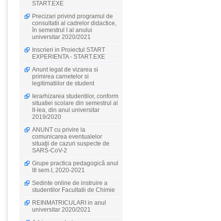
START.EXE
Precizari privind programul de
consultatii al cadrelor didactice,
în semestrul I al anului
universitar 2020/2021
Inscrieri in Proiectul START
EXPERIENTA - START.EXE
Anunt legat de vizarea si
primirea carnetelor si
legitimatiilor de student
Ierarhizarea studentilor, conform
situatiei scolare din semestrul al
II-lea, din anul universitar
2019/2020
ANUNT cu privire la
comunicarea eventualelor
situaţii de cazuri suspecte de
SARS-CoV-2
Grupe practica pedagogică anul
III sem.I, 2020-2021
Sedinte online de instruire a
studentilor Facultatii de Chimie
REINMATRICULARI in anul
universitar 2020/2021