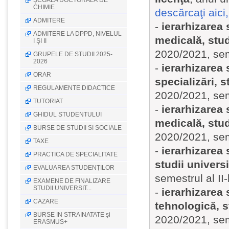
ȘCOALA DOCTORALĂ DE
CHIMIE
descărcaţi aici, 
ADMITERE
-
ierarhizarea 
ADMITERE LA DPPD, NIVELUL
medicală, stud
I ŞI II
2020/2021, seme
GRUPELE DE STUDII 2025-
2026
-
ierarhizarea 
ORAR
specializări, s
REGULAMENTE DIDACTICE
2020/2021, seme
TUTORIAT
-
ierarhizarea 
GHIDUL STUDENTULUI
medicală, stud
BURSE DE STUDII SI SOCIALE
2020/2021, seme
TAXE
-
ierarhizarea 
PRACTICA DE SPECIALITATE
studii universi
EVALUAREA STUDENŢILOR
semestrul al II
EXAMENE DE FINALIZARE
STUDII UNIVERSIT...
-
ierarhizarea 
CAZARE
tehnologică, s
BURSE IN STRAINATATE şi
2020/2021, seme
ERASMUS+