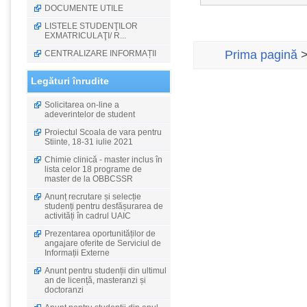
DOCUMENTE UTILE
LISTELE STUDENŢILOR
EXMATRICULAŢI/ R...
Prima pagină
CENTRALIZARE INFORMAȚII
Legături înrudite
Solicitarea on-line a
adeverintelor de student
Proiectul Scoala de vara pentru
Stiinte, 18-31 iulie 2021
Chimie clinică - master inclus în
lista celor 18 programe de
master de la OBBCSSR
Anunț recrutare și selecție
studenți pentru desfășurarea de
activități în cadrul UAIC
Prezentarea oportunităților de
angajare oferite de Serviciul de
Informații Externe
Anunt pentru studenții din ultimul
an de licență, masteranzi și
doctoranzi