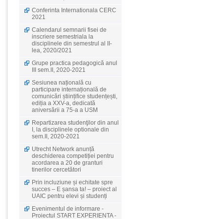
Conferinta Internationala CERC
2021
Calendarul semnarii fisei de
inscriere semestriala la
disciplinele din semestrul al II-
lea, 2020/2021
Grupe practica pedagogică anul
III sem.II, 2020-2021
Sesiunea națională cu
participare internațională de
comunicări științifice studențești,
ediția a XXV-a, dedicată
aniversării a 75-a a USM
Repartizarea studenţilor din anul
I, la disciplinele optionale din
sem.II, 2020-2021
Utrecht Network anunță
deschiderea competiției pentru
acordarea a 20 de granturi
tinerilor cercetători
Prin incluziune și echitate spre
succes – E șansa ta! – proiect al
UAIC pentru elevi și studenți
Evenimentul de informare -
Proiectul START EXPERIENTA -