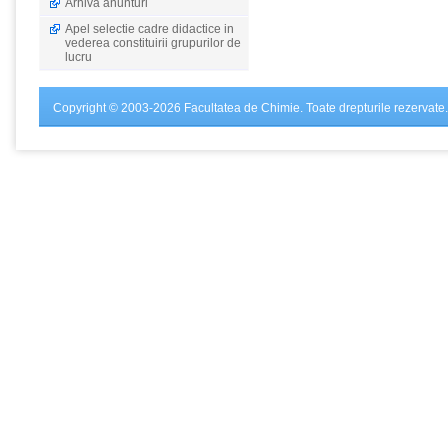
Arhiva anunturi
Apel selectie cadre didactice in
vederea constituirii grupurilor de
lucru
Copyright © 2003-2026 Facultatea de Chimie. Toate drepturile rezervate