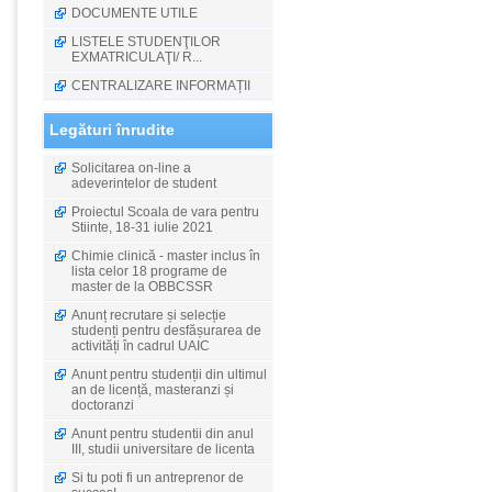
DOCUMENTE UTILE
LISTELE STUDENŢILOR
EXMATRICULAŢI/ R...
CENTRALIZARE INFORMAȚII
Legături înrudite
Solicitarea on-line a
adeverintelor de student
Proiectul Scoala de vara pentru
Stiinte, 18-31 iulie 2021
Chimie clinică - master inclus în
lista celor 18 programe de
master de la OBBCSSR
Anunț recrutare și selecție
studenți pentru desfășurarea de
activități în cadrul UAIC
Anunt pentru studenții din ultimul
an de licență, masteranzi și
doctoranzi
Anunt pentru studentii din anul
III, studii universitare de licenta
Si tu poti fi un antreprenor de