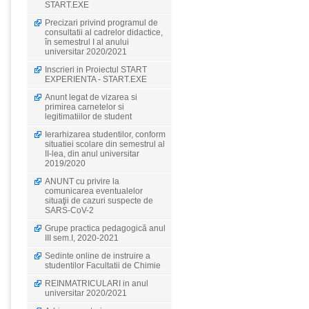
START.EXE
Precizari privind programul de
consultatii al cadrelor didactice,
în semestrul I al anului
universitar 2020/2021
Inscrieri in Proiectul START
EXPERIENTA - START.EXE
Anunt legat de vizarea si
primirea carnetelor si
legitimatiilor de student
Ierarhizarea studentilor, conform
situatiei scolare din semestrul al
II-lea, din anul universitar
2019/2020
ANUNT cu privire la
comunicarea eventualelor
situaţii de cazuri suspecte de
SARS-CoV-2
Grupe practica pedagogică anul
III sem.I, 2020-2021
Sedinte online de instruire a
studentilor Facultatii de Chimie
REINMATRICULARI in anul
universitar 2020/2021