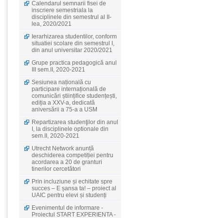
Calendarul semnarii fisei de
inscriere semestriala la
disciplinele din semestrul al II-
lea, 2020/2021
Ierarhizarea studentilor, conform
situatiei scolare din semestrul I,
din anul universitar 2020/2021
Grupe practica pedagogică anul
III sem.II, 2020-2021
Sesiunea națională cu
participare internațională de
comunicări științifice studențești,
ediția a XXV-a, dedicată
aniversării a 75-a a USM
Repartizarea studenţilor din anul
I, la disciplinele optionale din
sem.II, 2020-2021
Utrecht Network anunță
deschiderea competiției pentru
acordarea a 20 de granturi
tinerilor cercetători
Prin incluziune și echitate spre
succes – E șansa ta! – proiect al
UAIC pentru elevi și studenți
Evenimentul de informare -
Proiectul START EXPERIENTA -