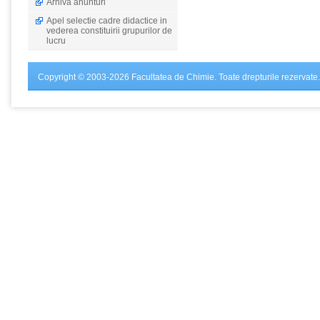
Arhiva anunturi
Apel selectie cadre didactice in
vederea constituirii grupurilor de
lucru
Copyright © 2003-2026 Facultatea de Chimie. Toate drepturile rezervate