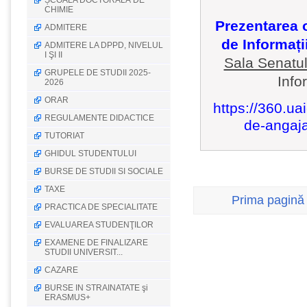
ȘCOALA DOCTORALĂ DE
CHIMIE
Prezentarea o
ADMITERE
de Informați
ADMITERE LA DPPD, NIVELUL
I ŞI II
Sala Senatu
GRUPELE DE STUDII 2025-
Info
2026
ORAR
https://360.ua
REGULAMENTE DIDACTICE
de-angaja
TUTORIAT
GHIDUL STUDENTULUI
BURSE DE STUDII SI SOCIALE
TAXE
Prima pagină
PRACTICA DE SPECIALITATE
EVALUAREA STUDENŢILOR
EXAMENE DE FINALIZARE
STUDII UNIVERSIT...
CAZARE
BURSE IN STRAINATATE şi
ERASMUS+