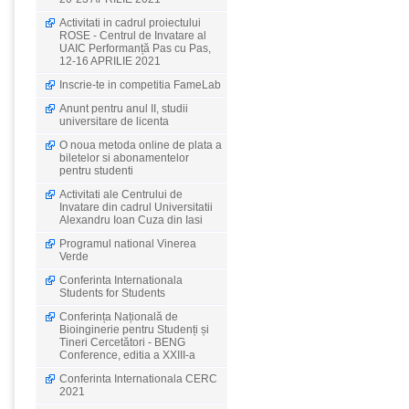
Activitati in cadrul proiectului
ROSE - Centrul de Invatare al
UAIC Performanță Pas cu Pas,
12-16 APRILIE 2021
Inscrie-te in competitia FameLab
Anunt pentru anul II, studii
universitare de licenta
O noua metoda online de plata a
biletelor si abonamentelor
pentru studenti
Activitati ale Centrului de
Invatare din cadrul Universitatii
Alexandru Ioan Cuza din Iasi
Programul national Vinerea
Verde
Conferinta Internationala
Students for Students
Conferința Națională de
Bioinginerie pentru Studenți și
Tineri Cercetători - BENG
Conference, editia a XXIII-a
Conferinta Internationala CERC
2021