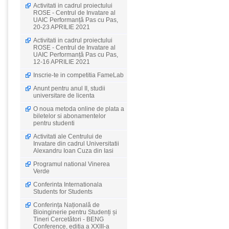
Activitati in cadrul proiectului
ROSE - Centrul de Invatare al
UAIC Performanță Pas cu Pas,
20-23 APRILIE 2021
Activitati in cadrul proiectului
ROSE - Centrul de Invatare al
UAIC Performanță Pas cu Pas,
12-16 APRILIE 2021
Inscrie-te in competitia FameLab
Anunt pentru anul II, studii
universitare de licenta
O noua metoda online de plata a
biletelor si abonamentelor
pentru studenti
Activitati ale Centrului de
Invatare din cadrul Universitatii
Alexandru Ioan Cuza din Iasi
Programul national Vinerea
Verde
Conferinta Internationala
Students for Students
Conferința Națională de
Bioinginerie pentru Studenți și
Tineri Cercetători - BENG
Conference, editia a XXIII-a