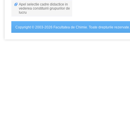
Apel selectie cadre didactice in
vederea constituirii grupurilor de
lucru
Copyright © 2003-2026 Facultatea de Chimie. Toate drepturile rezervate