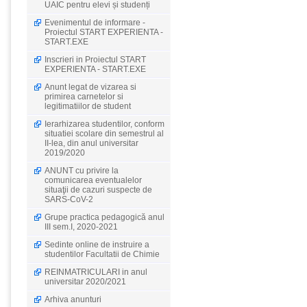
UAIC pentru elevi și studenți
Evenimentul de informare -
Proiectul START EXPERIENTA -
START.EXE
Inscrieri in Proiectul START
EXPERIENTA - START.EXE
Anunt legat de vizarea si
primirea carnetelor si
legitimatiilor de student
Ierarhizarea studentilor, conform
situatiei scolare din semestrul al
II-lea, din anul universitar
2019/2020
ANUNT cu privire la
comunicarea eventualelor
situaţii de cazuri suspecte de
SARS-CoV-2
Grupe practica pedagogică anul
III sem.I, 2020-2021
Sedinte online de instruire a
studentilor Facultatii de Chimie
REINMATRICULARI in anul
universitar 2020/2021
Arhiva anunturi