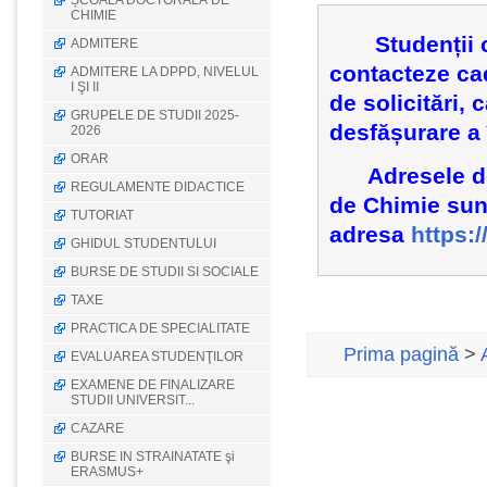
ȘCOALA DOCTORALĂ DE
CHIMIE
Studenții car
ADMITERE
contacteze cad
ADMITERE LA DPPD, NIVELUL
I ŞI II
de solicitări, 
GRUPELE DE STUDII 2025-
desfășurare a 
2026
ORAR
Adresele de e
REGULAMENTE DIDACTICE
de Chimie sunt
TUTORIAT
adresa
https:
GHIDUL STUDENTULUI
BURSE DE STUDII SI SOCIALE
TAXE
PRACTICA DE SPECIALITATE
Prima pagină
>
EVALUAREA STUDENŢILOR
EXAMENE DE FINALIZARE
STUDII UNIVERSIT...
CAZARE
BURSE IN STRAINATATE şi
ERASMUS+