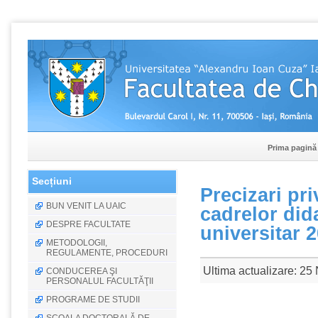
Prima pagină
Secțiuni
Precizari pr
BUN VENIT LA UAIC
cadrelor dida
DESPRE FACULTATE
universitar 
METODOLOGII,
REGULAMENTE, PROCEDURI
Ultima actualizare: 25
CONDUCEREA ŞI
PERSONALUL FACULTĂŢII
PROGRAME DE STUDII