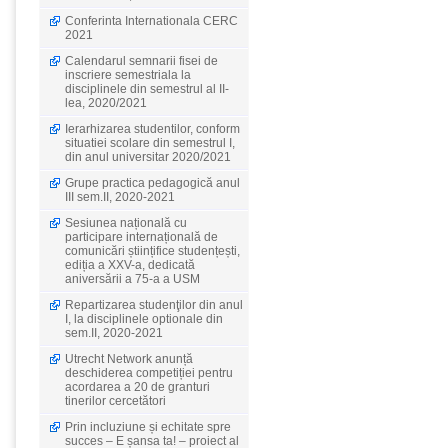
Conferinta Internationala CERC
2021
Calendarul semnarii fisei de
inscriere semestriala la
disciplinele din semestrul al II-
lea, 2020/2021
Ierarhizarea studentilor, conform
situatiei scolare din semestrul I,
din anul universitar 2020/2021
Grupe practica pedagogică anul
III sem.II, 2020-2021
Sesiunea națională cu
participare internațională de
comunicări științifice studențești,
ediția a XXV-a, dedicată
aniversării a 75-a a USM
Repartizarea studenţilor din anul
I, la disciplinele optionale din
sem.II, 2020-2021
Utrecht Network anunță
deschiderea competiției pentru
acordarea a 20 de granturi
tinerilor cercetători
Prin incluziune și echitate spre
succes – E șansa ta! – proiect al