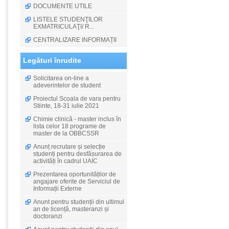
DOCUMENTE UTILE
LISTELE STUDENŢILOR
EXMATRICULAŢI/ R...
CENTRALIZARE INFORMAȚII
Legături înrudite
Solicitarea on-line a
adeverintelor de student
Proiectul Scoala de vara pentru
Stiinte, 18-31 iulie 2021
Chimie clinică - master inclus în
lista celor 18 programe de
master de la OBBCSSR
Anunț recrutare și selecție
studenți pentru desfășurarea de
activități în cadrul UAIC
Prezentarea oportunităților de
angajare oferite de Serviciul de
Informații Externe
Anunt pentru studenții din ultimul
an de licență, masteranzi și
doctoranzi