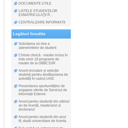
DOCUMENTE UTILE
LISTELE STUDENŢILOR
EXMATRICULAŢI/ R...
CENTRALIZARE INFORMAȚII
Legături înrudite
Solicitarea on-line a
adeverintelor de student
Chimie clinică - master inclus în
lista celor 18 programe de
master de la OBBCSSR
Anunț recrutare și selecție
studenți pentru desfășurarea de
activități în cadrul UAIC
Prezentarea oportunităților de
angajare oferite de Serviciul de
Informații Externe
Anunt pentru studenții din ultimul
an de licență, masteranzi și
doctoranzi
Anunt pentru studentii din anul
III, studii universitare de licenta