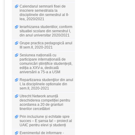
Calendarul semnarii fisei de
inscriere semestriala la
disciplinele din semestrul al II-
lea, 2020/2021
Ierarhizarea studentilor, conform
situatiei scolare din semestrul I,
din anul universitar 2020/2021
Grupe practica pedagogică anul
III sem.II, 2020-2021
Sesiunea națională cu
participare internațională de
comunicări științifice studențești,
ediția a XXV-a, dedicată
aniversării a 75-a a USM
Repartizarea studenţilor din anul
I, la disciplinele optionale din
sem.II, 2020-2021
Utrecht Network anunță
deschiderea competiției pentru
acordarea a 20 de granturi
tinerilor cercetători
Prin incluziune și echitate spre
succes – E șansa ta! – proiect al
UAIC pentru elevi și studenți
Evenimentul de informare -