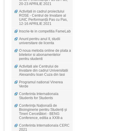
20-23 APRILIE 2021
Activitati in cadrul proiectului
ROSE - Centrul de Invatare al
UAIC Performanță Pas cu Pas,
12-16 APRILIE 2021
Inscrie-te in competitia FameLab
Anunt pentru anul II, studii
universitare de licenta
O noua metoda online de plata a
biletelor si abonamentelor
pentru studenti
Activitati ale Centrului de
Invatare din cadrul Universitatii
Alexandru Ioan Cuza din Iasi
Programul national Vinerea
Verde
Conferinta Internationala
Students for Students
Conferința Națională de
Bioinginerie pentru Studenți și
Tineri Cercetători - BENG
Conference, editia a XXIII-a
Conferinta Internationala CERC
2021