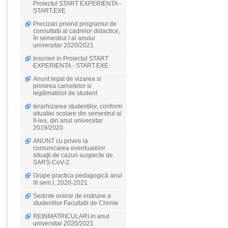
Proiectul START EXPERIENTA -
START.EXE
Precizari privind programul de
consultatii al cadrelor didactice,
în semestrul I al anului
universitar 2020/2021
Inscrieri in Proiectul START
EXPERIENTA - START.EXE
Anunt legat de vizarea si
primirea carnetelor si
legitimatiilor de student
Ierarhizarea studentilor, conform
situatiei scolare din semestrul al
II-lea, din anul universitar
2019/2020
ANUNT cu privire la
comunicarea eventualelor
situaţii de cazuri suspecte de
SARS-CoV-2
Grupe practica pedagogică anul
III sem.I, 2020-2021
Sedinte online de instruire a
studentilor Facultatii de Chimie
REINMATRICULARI in anul
universitar 2020/2021