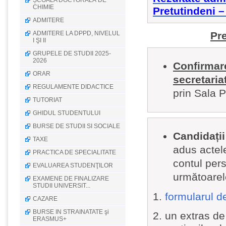
ȘCOALA DOCTORALĂ DE
CHIMIE
Pretutindeni –
ADMITERE
ADMITERE LA DPPD, NIVELUL
Pre
I ŞI II
GRUPELE DE STUDII 2025-
2026
C
onfirmare
ORAR
secretariat
REGULAMENTE DIDACTICE
prin Sala P
TUTORIAT
GHIDUL STUDENTULUI
BURSE DE STUDII SI SOCIALE
Candidații
TAXE
adus actele
PRACTICA DE SPECIALITATE
contul per
EVALUAREA STUDENŢILOR
următoare
EXAMENE DE FINALIZARE
STUDII UNIVERSIT...
1.
formularul d
CAZARE
BURSE IN STRAINATATE şi
2.
un extras de
ERASMUS+