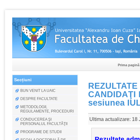
Prima pagină
Secțiuni
REZULTATE 
BUN VENIT LA UAIC
CANDIDAŢI 
DESPRE FACULTATE
sesiunea IU
METODOLOGII,
REGULAMENTE, PROCEDURI
Ultima actualizare: 18
CONDUCEREA ŞI
PERSONALUL FACULTĂŢII
PROGRAME DE STUDII
Rezultate admi