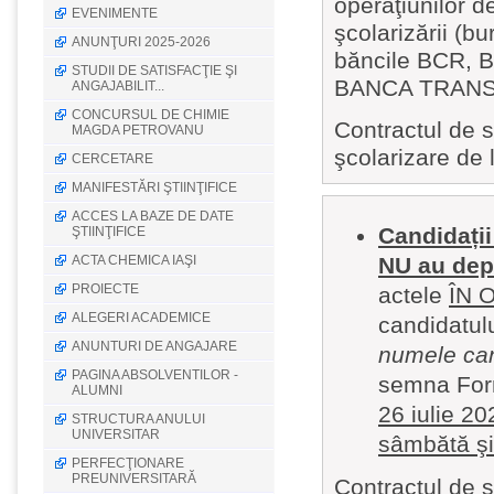
operaţiunilor d
EVENIMENTE
şcolarizării (bu
ANUNŢURI 2025-2026
băncile BCR,
STUDII DE SATISFACŢIE ŞI
BANCA TRANSI
ANGAJABILIT...
CONCURSUL DE CHIMIE
Contractul de s
MAGDA PETROVANU
şcolarizare de 
CERCETARE
MANIFESTĂRI ŞTIINŢIFICE
ACCES LA BAZE DE DATE
Candidații
ŞTIINŢIFICE
ACTA CHEMICA IAŞI
NU au depu
PROIECTE
actele
ÎN 
ALEGERI ACADEMICE
candidatul
ANUNTURI DE ANGAJARE
numele can
PAGINA ABSOLVENTILOR -
semna Form
ALUMNI
26 iulie 20
STRUCTURA ANULUI
UNIVERSITAR
sâmbătă şi
PERFECŢIONARE
PREUNIVERSITARĂ
Contractul de s