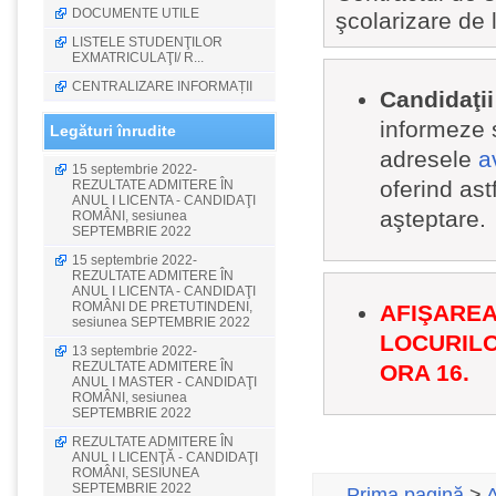
DOCUMENTE UTILE
şcolarizare de 
LISTELE STUDENŢILOR
EXMATRICULAŢI/ R...
CENTRALIZARE INFORMAȚII
Candidaţii
informeze s
Legături înrudite
adresele
a
15 septembrie 2022-
oferind astf
REZULTATE ADMITERE ÎN
ANUL I LICENTA - CANDIDAŢI
aşteptare.
ROMÂNI, sesiunea
SEPTEMBRIE 2022
15 septembrie 2022-
REZULTATE ADMITERE ÎN
ANUL I LICENTA - CANDIDAŢI
ROMÂNI DE PRETUTINDENI,
AFIŞAREA
sesiunea SEPTEMBRIE 2022
LOCURILOR
13 septembrie 2022-
REZULTATE ADMITERE ÎN
ORA 16.
ANUL I MASTER - CANDIDAŢI
ROMÂNI, sesiunea
SEPTEMBRIE 2022
REZULTATE ADMITERE ÎN
ANUL I LICENŢĂ - CANDIDAŢI
ROMÂNI, SESIUNEA
SEPTEMBRIE 2022
Prima pagină
>