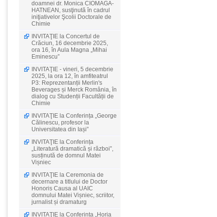
doamnei dr. Monica CIOMAGA-
HATNEAN, susţinută în cadrul
iniţiativelor Şcolii Doctorale de
Chimie
INVITAŢIE la Concertul de
Crăciun, 16 decembrie 2025,
ora 16, în Aula Magna „Mihai
Eminescu”
INVITAŢIE - vineri, 5 decembrie
2025, la ora 12, în amfiteatrul
P3: Reprezentanții Merlin's
Beverages și Merck România, în
dialog cu Studenții Facultății de
Chimie
INVITAŢIE la Conferința „George
Călinescu, profesor la
Universitatea din Iași”
INVITAŢIE la Conferința
„Literatură dramatică și război”,
susținută de domnul Matei
Vișniec
INVITAŢIE la Ceremonia de
decernare a titlului de Doctor
Honoris Causa al UAIC
domnului Matei Vișniec, scriitor,
jurnalist și dramaturg
INVITAŢIE la Conferința „Horia