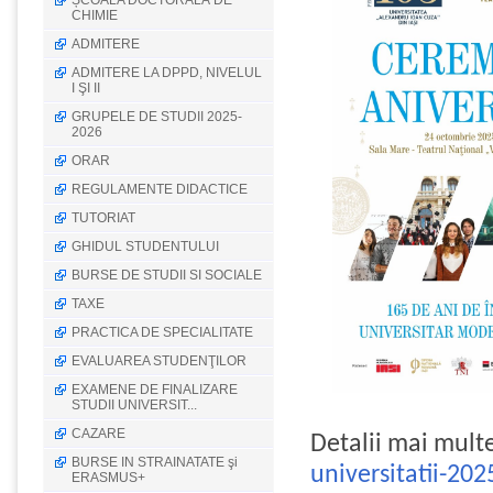
ȘCOALA DOCTORALĂ DE
CHIMIE
ADMITERE
ADMITERE LA DPPD, NIVELUL
I ŞI II
GRUPELE DE STUDII 2025-
2026
ORAR
REGULAMENTE DIDACTICE
TUTORIAT
GHIDUL STUDENTULUI
BURSE DE STUDII SI SOCIALE
TAXE
PRACTICA DE SPECIALITATE
EVALUAREA STUDENŢILOR
EXAMENE DE FINALIZARE
STUDII UNIVERSIT...
CAZARE
Detalii mai multe
BURSE IN STRAINATATE şi
universitatii-202
ERASMUS+