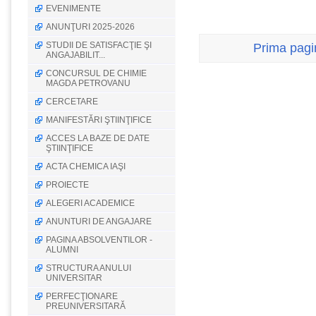
EVENIMENTE
ANUNŢURI 2025-2026
STUDII DE SATISFACŢIE ŞI
Prima pagi
ANGAJABILIT...
CONCURSUL DE CHIMIE
MAGDA PETROVANU
CERCETARE
MANIFESTĂRI ŞTIINŢIFICE
ACCES LA BAZE DE DATE
ŞTIINŢIFICE
ACTA CHEMICA IAŞI
PROIECTE
ALEGERI ACADEMICE
ANUNTURI DE ANGAJARE
PAGINA ABSOLVENTILOR -
ALUMNI
STRUCTURA ANULUI
UNIVERSITAR
PERFECŢIONARE
PREUNIVERSITARĂ