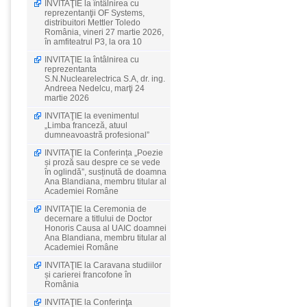
INVITAŢIE la întâlnirea cu
reprezentanţii OF Systems,
distribuitori Mettler Toledo
România, vineri 27 martie 2026,
în amfiteatrul P3, la ora 10
INVITAŢIE la întâlnirea cu
reprezentanta
S.N.Nuclearelectrica S.A, dr. ing.
Andreea Nedelcu, marţi 24
martie 2026
INVITAŢIE la evenimentul
„Limba franceză, atuul
dumneavoastră profesional”
INVITAŢIE la Conferința „Poezie
și proză sau despre ce se vede
în oglindă”, susținută de doamna
Ana Blandiana, membru titular al
Academiei Române
INVITAŢIE la Ceremonia de
decernare a titlului de Doctor
Honoris Causa al UAIC doamnei
Ana Blandiana, membru titular al
Academiei Române
INVITAŢIE la Caravana studiilor
și carierei francofone în
România
INVITAŢIE la Conferinţa