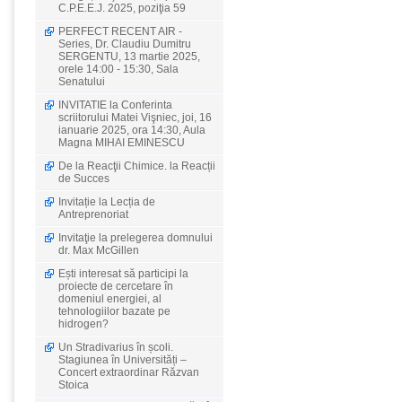
C.P.E.E.J. 2025, poziţia 59
PERFECT RECENT AIR -
Series, Dr. Claudiu Dumitru
SERGENTU, 13 martie 2025,
orele 14:00 - 15:30, Sala
Senatului
INVITATIE la Conferinta
scriitorului Matei Vişniec, joi, 16
ianuarie 2025, ora 14:30, Aula
Magna MIHAI EMINESCU
De la Reacţii Chimice. la Reacții
de Succes
Invitație la Lecția de
Antreprenoriat
Invitaţie la prelegerea domnului
dr. Max McGillen
Ești interesat să participi la
proiecte de cercetare în
domeniul energiei, al
tehnologiilor bazate pe
hidrogen?
Un Stradivarius în școli.
Stagiunea în Universități –
Concert extraordinar Răzvan
Stoica