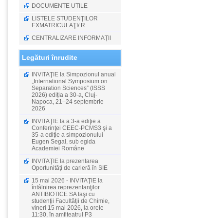
DOCUMENTE UTILE
LISTELE STUDENŢILOR
EXMATRICULAŢI/ R...
CENTRALIZARE INFORMAȚII
Legături înrudite
INVITAŢIE la Simpozionul anual
„International Symposium on
Separation Sciences” (ISSS
2026) ediția a 30-a, Cluj-
Napoca, 21–24 septembrie
2026
INVITAŢIE la a 3-a ediţie a
Conferinţei CEEC-PCMS3 şi a
35-a ediţie a simpozionului
Eugen Segal, sub egida
Academiei Române
INVITAŢIE la prezentarea
Oportunităţi de carieră în SIE
15 mai 2026 - INVITAŢIE la
întâlnirea reprezentanţilor
ANTIBIOTICE SA Iaşi cu
studenţii Facultăţii de Chimie,
vineri 15 mai 2026, la orele
11:30, în amfiteatrul P3