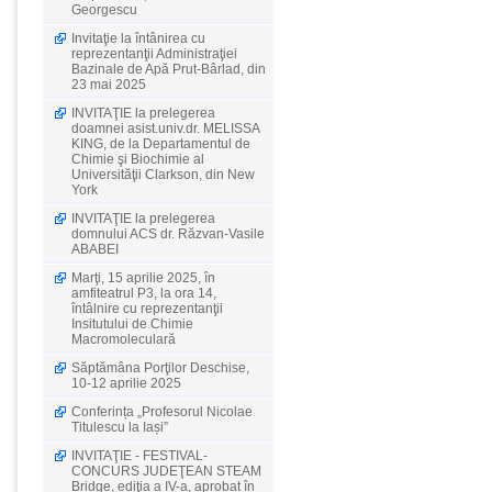
Georgescu
Invitaţie la întânirea cu
reprezentanţii Administraţiei
Bazinale de Apă Prut-Bârlad, din
23 mai 2025
INVITAŢIE la prelegerea
doamnei asist.univ.dr. MELISSA
KING, de la Departamentul de
Chimie şi Biochimie al
Universităţii Clarkson, din New
York
INVITAŢIE la prelegerea
domnului ACS dr. Răzvan-Vasile
ABABEI
Marţi, 15 aprilie 2025, în
amfiteatrul P3, la ora 14,
întâlnire cu reprezentanţii
Insitutului de Chimie
Macromoleculară
Săptămâna Porţilor Deschise,
10-12 aprilie 2025
Conferința „Profesorul Nicolae
Titulescu la Iași”
INVITAŢIE - FESTIVAL-
CONCURS JUDEŢEAN STEAM
Bridge, ediţia a IV-a, aprobat în