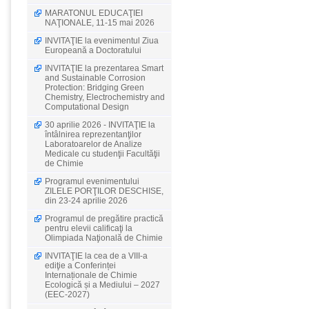
MARATONUL EDUCAŢIEI
NAŢIONALE, 11-15 mai 2026
INVITAŢIE la evenimentul Ziua
Europeană a Doctoratului
INVITAŢIE la prezentarea Smart
and Sustainable Corrosion
Protection: Bridging Green
Chemistry, Electrochemistry and
Computational Design
30 aprilie 2026 - INVITAŢIE la
întâlnirea reprezentanţilor
Laboratoarelor de Analize
Medicale cu studenţii Facultăţii
de Chimie
Programul evenimentului
ZILELE PORŢILOR DESCHISE,
din 23-24 aprilie 2026
Programul de pregătire practică
pentru elevii calificaţi la
Olimpiada Naţională de Chimie
INVITAŢIE la cea de a VIII-a
ediţie a Conferinței
Internaționale de Chimie
Ecologică și a Mediului – 2027
(EEC-2027)