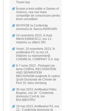
Travel Iași
Începe a treia ediție a Games of
Science, cea mai mare
competiţie de comunicare pentru
tineri cercetători
INVITAŢIE la Conferinţa
domnului dr. Narcis AVARVARI
24 noiembrie 2023, in Aula
MIHAI EMINESCU, ora 13 -
intalnire cu ofiterii SRI
Vineri, 10 noiembrie 2023, în
amfiteatrul P3, la ora 14,
întâlnire cu reprezentanţii
CHEMICAL COMPANY S.A. Iaşi
6-7 iunie 2023 - Prelegeri pe
tema CHIRAL RECOGNITION
AND SEPARATION
MECHANISM susţinute în cadrul
Şcolii Doctorale de Chimie de
Prof. Dr. Nelu Grinberg
30 mai 2023, Amfiteatrul Petru
Bogdan, ora 16 - Conferinta
domnului Conf.dr. Ion
BULIMESTRU
19 mai 2023, Amfiteatrul P3, ora
12 - Conferinta domnului dr.