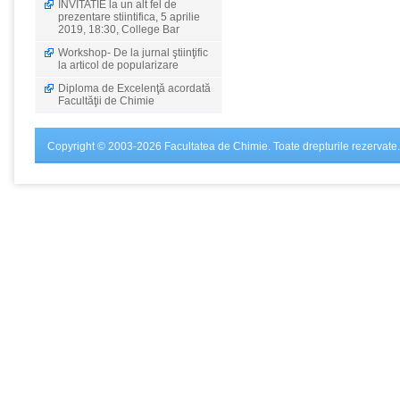
INVITATIE la un alt fel de
prezentare stiintifica, 5 aprilie
2019, 18:30, College Bar
Workshop- De la jurnal ştiinţific
la articol de popularizare
Diploma de Excelenţă acordată
Facultăţii de Chimie
Copyright © 2003-2026 Facultatea de Chimie. Toate drepturile rezervate