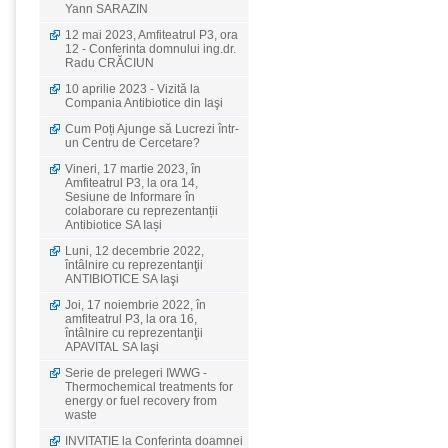
Yann SARAZIN
12 mai 2023, Amfiteatrul P3, ora
12 - Conferinta domnului ing.dr.
Radu CRĂCIUN
10 aprilie 2023 - Vizită la
Compania Antibiotice din Iaşi
Cum Poți Ajunge să Lucrezi într-
un Centru de Cercetare?
Vineri, 17 martie 2023, în
Amfiteatrul P3, la ora 14,
Sesiune de Informare în
colaborare cu reprezentanții
Antibiotice SA Iași
Luni, 12 decembrie 2022,
întâlnire cu reprezentanţii
ANTIBIOTICE SA Iaşi
Joi, 17 noiembrie 2022, în
amfiteatrul P3, la ora 16,
întâlnire cu reprezentanţii
APAVITAL SA Iaşi
Serie de prelegeri IWWG -
Thermochemical treatments for
energy or fuel recovery from
waste
INVITATIE la Conferinta doamnei