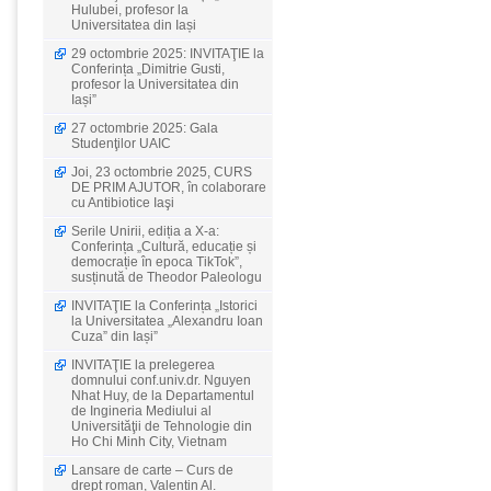
Hulubei, profesor la
Universitatea din Iași
29 octombrie 2025: INVITAŢIE la
Conferința „Dimitrie Gusti,
profesor la Universitatea din
Iași”
27 octombrie 2025: Gala
Studenţilor UAIC
Joi, 23 octombrie 2025, CURS
DE PRIM AJUTOR, în colaborare
cu Antibiotice Iaşi
Serile Unirii, ediția a X-a:
Conferința „Cultură, educație și
democrație în epoca TikTok”,
susținută de Theodor Paleologu
INVITAŢIE la Conferința „Istorici
la Universitatea „Alexandru Ioan
Cuza” din Iași”
INVITAŢIE la prelegerea
domnului conf.univ.dr. Nguyen
Nhat Huy, de la Departamentul
de Ingineria Mediului al
Universităţii de Tehnologie din
Ho Chi Minh City, Vietnam
Lansare de carte – Curs de
drept roman, Valentin Al.