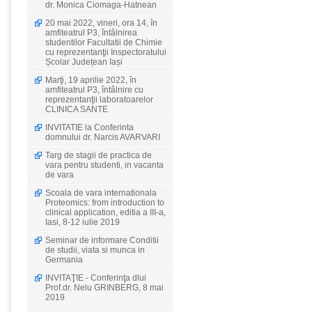
dr. Monica Ciomaga-Hatnean
20 mai 2022, vineri, ora 14, în
amfiteatrul P3, întâlnirea
studentilor Facultatii de Chimie
cu reprezentanţii Inspectoratului
Școlar Județean Iași
Marţi, 19 aprilie 2022, în
amfiteatrul P3, întâlnire cu
reprezentanţii laboratoarelor
CLINICA SANTE
INVITATIE la Conferinta
domnului dr. Narcis AVARVARI
Targ de stagii de practica de
vara pentru studenti, in vacanta
de vara
Scoala de vara internationala
Proteomics: from introduction to
clinical application, editia a III-a,
Iasi, 8-12 iulie 2019
Seminar de informare Conditii
de studii, viata si munca in
Germania
INVITAŢIE - Conferinţa dlui
Prof.dr. Nelu GRINBERG, 8 mai
2019