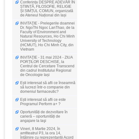
Conferința DESPRE ADEVĂR ÎN
ȘTIINȚĂ, FILOSOFIE, RELIGIE
ȘI SIMȚUL COMUN, organizată
de Ateneul Național din Iași
INVITAŢIE - Prelegerile doamnei
Dr. NgoThi Ngoc LanThao, de la
Faculty of Environment and
Natural Resources, Ho Chi Minh
University of Technology
(HCMUT), Ho Chi Minh City, din
Vietnam
INVITAŢIE - 31 mai 2024 - ZIUA
PORȚILOR DESCHISE, la
Centrul de Cercetare Transcend
din cadrul Institutului Regional
de Oncologie Iași
Ești interesat să afli ce înseamnă
să lucrezi într-o companie din
domeniul farmaceutic?
Ești interesat să afli ce este
Programul Perform a+ ?
Oportunități de dezvoltare în
carieră – oportunități de
angajare la Iaşi
Vineri, 8 Martie 2024, în
amfiteatrul P3, la ora 14,
întâlnire cu reprezentanții Acord