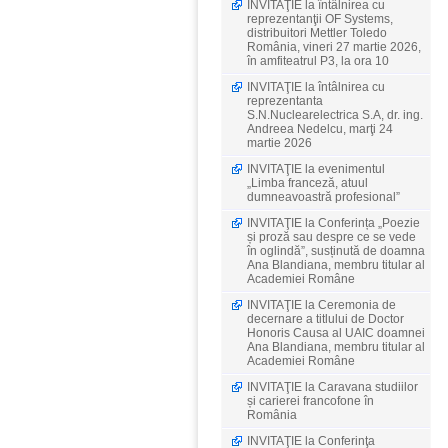
INVITAŢIE la întâlnirea cu
reprezentanţii OF Systems,
distribuitori Mettler Toledo
România, vineri 27 martie 2026,
în amfiteatrul P3, la ora 10
INVITAŢIE la întâlnirea cu
reprezentanta
S.N.Nuclearelectrica S.A, dr. ing.
Andreea Nedelcu, marţi 24
martie 2026
INVITAŢIE la evenimentul
„Limba franceză, atuul
dumneavoastră profesional”
INVITAŢIE la Conferința „Poezie
și proză sau despre ce se vede
în oglindă”, susținută de doamna
Ana Blandiana, membru titular al
Academiei Române
INVITAŢIE la Ceremonia de
decernare a titlului de Doctor
Honoris Causa al UAIC doamnei
Ana Blandiana, membru titular al
Academiei Române
INVITAŢIE la Caravana studiilor
și carierei francofone în
România
INVITAŢIE la Conferinţa