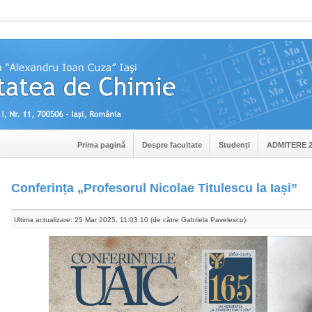
Prima pagină
Despre facultate
Studenți
ADMITERE 2
Conferința „Profesorul Nicolae Titulescu la Iași”
Ultima actualizare: 25 Mar 2025, 11:03:10 (de către Gabriela Pavelescu).