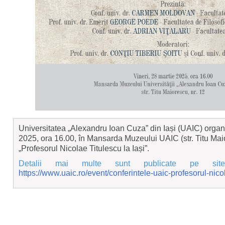
Universitatea „Alexandru Ioan Cuza” din Iași (UAIC) organ
2025, ora 16.00, în Mansarda Muzeului UAIC (str. Titu Maio
„Profesorul Nicolae Titulescu la Iași”.
Detalii mai multe sunt publicate pe sit
https://www.uaic.ro/event/conferintele-uaic-profesorul-nicol