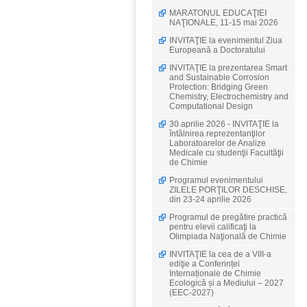
MARATONUL EDUCAŢIEI
NAŢIONALE, 11-15 mai 2026
INVITAŢIE la evenimentul Ziua
Europeană a Doctoratului
INVITAŢIE la prezentarea Smart
and Sustainable Corrosion
Protection: Bridging Green
Chemistry, Electrochemistry and
Computational Design
30 aprilie 2026 - INVITAŢIE la
întâlnirea reprezentanţilor
Laboratoarelor de Analize
Medicale cu studenţii Facultăţii
de Chimie
Programul evenimentului
ZILELE PORŢILOR DESCHISE,
din 23-24 aprilie 2026
Programul de pregătire practică
pentru elevii calificaţi la
Olimpiada Naţională de Chimie
INVITAŢIE la cea de a VIII-a
ediţie a Conferinței
Internaționale de Chimie
Ecologică și a Mediului – 2027
(EEC-2027)