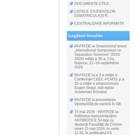
DOCUMENTE UTILE
LISTELE STUDENŢILOR
EXMATRICULAŢI/ R...
CENTRALIZARE INFORMAȚII
Legături înrudite
INVITAŢIE la Simpozionul anual
„International Symposium on
Separation Sciences” (ISSS
2026) ediția a 30-a, Cluj-
Napoca, 21–24 septembrie
2026
INVITAŢIE la a 3-a ediţie a
Conferinţei CEEC-PCMS3 şi a
35-a ediţie a simpozionului
Eugen Segal, sub egida
Academiei Române
INVITAŢIE la prezentarea
Oportunităţi de carieră în SIE
15 mai 2026 - INVITAŢIE la
întâlnirea reprezentanţilor
ANTIBIOTICE SA Iaşi cu
studenţii Facultăţii de Chimie,
vineri 15 mai 2026, la orele
11:30, în amfiteatrul P3