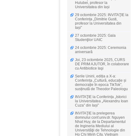
Hulubei, profesor la
Universitatea din Iași
29 octombrie 2025: INVITAŢIE la
Conferința „Dimitrie Gusti,
profesor la Universitatea din
Iași”
27 octombrie 2025: Gala
Studenţilor UAIC
24 octombrie 2025: Ceremonia
aniversară
Joi, 23 octombrie 2025, CURS
DE PRIM AJUTOR, în colaborare
cu Antibiotice Iaşi
Serile Unirii, ediția a X-a:
Conferința „Cultură, educație și
democrație în epoca TikTok”,
susținută de Theodor Paleologu
INVITAŢIE la Conferința „Istorici
la Universitatea „Alexandru Ioan
Cuza” din Iași”
INVITAŢIE la prelegerea
domnului conf.univ.dr. Nguyen
Nhat Huy, de la Departamentul
de Ingineria Mediului al
Universităţii de Tehnologie din
Ho Chi Minh City, Vietnam