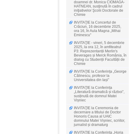
doamnei dr. Monica CIOMAGA-
HATNEAN, susţinută în cadrul
iniţiativelor Şcolii Doctorale de
Chimie
INVITAŢIE la Concertul de
Crăciun, 16 decembrie 2025,
ora 16, în Aula Magna „Mihai
Eminescu”
INVITAŢIE - vineri, 5 decembrie
2025, la ora 12, în amfiteatrul
P3: Reprezentanții Merlin's
Beverages și Merck România, în
dialog cu Studenții Facultății de
Chimie
INVITAŢIE la Conferința „George
Călinescu, profesor la
Universitatea din Iași”
INVITAŢIE la Conferința
„Literatură dramatică și război”,
susținută de domnul Matei
Vișniec
INVITAŢIE la Ceremonia de
decernare a titlului de Doctor
Honoris Causa al UAIC
domnului Matei Vișniec, scriitor,
jurnalist și dramaturg
INVITAŢIE la Conferința „Horia