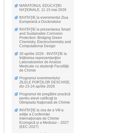
MARATONUL EDUCAŢIEI
NAŢIONALE, 11-15 mai 2026
INVITAŢIE la evenimentul Ziua
Europeană a Doctoratului
INVITAŢIE la prezentarea Smart
and Sustainable Corrosion
Protection: Bridging Green
Chemistry, Electrochemistry and
Computational Design
30 aprilie 2026 - INVITAŢIE la
întâlnirea reprezentanţilor
Laboratoarelor de Analize
Medicale cu studenţii Facultăţii
de Chimie
Programul evenimentului
ZILELE PORŢILOR DESCHISE,
din 23-24 aprilie 2026
Programul de pregătire practică
pentru elevii calificaţi la
Olimpiada Naţională de Chimie
INVITAŢIE la cea de a VIII-a
ediţie a Conferinței
Internaționale de Chimie
Ecologică și a Mediului – 2027
(EEC-2027)