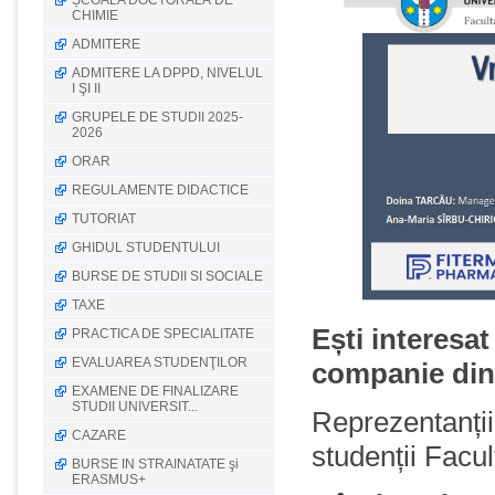
ȘCOALA DOCTORALĂ DE
CHIMIE
ADMITERE
ADMITERE LA DPPD, NIVELUL
I ŞI II
GRUPELE DE STUDII 2025-
2026
ORAR
REGULAMENTE DIDACTICE
TUTORIAT
GHIDUL STUDENTULUI
BURSE DE STUDII SI SOCIALE
TAXE
Ești interesat
PRACTICA DE SPECIALITATE
EVALUAREA STUDENŢILOR
companie din
EXAMENE DE FINALIZARE
STUDII UNIVERSIT...
Reprezentanții
CAZARE
studenții Facul
BURSE IN STRAINATATE şi
ERASMUS+