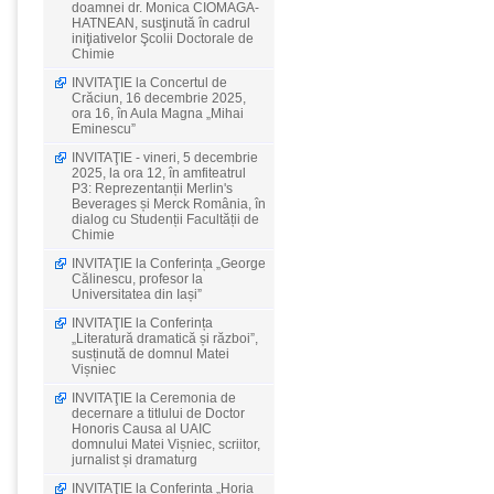
doamnei dr. Monica CIOMAGA-
HATNEAN, susţinută în cadrul
iniţiativelor Şcolii Doctorale de
Chimie
INVITAŢIE la Concertul de
Crăciun, 16 decembrie 2025,
ora 16, în Aula Magna „Mihai
Eminescu”
INVITAŢIE - vineri, 5 decembrie
2025, la ora 12, în amfiteatrul
P3: Reprezentanții Merlin's
Beverages și Merck România, în
dialog cu Studenții Facultății de
Chimie
INVITAŢIE la Conferința „George
Călinescu, profesor la
Universitatea din Iași”
INVITAŢIE la Conferința
„Literatură dramatică și război”,
susținută de domnul Matei
Vișniec
INVITAŢIE la Ceremonia de
decernare a titlului de Doctor
Honoris Causa al UAIC
domnului Matei Vișniec, scriitor,
jurnalist și dramaturg
INVITAŢIE la Conferința „Horia