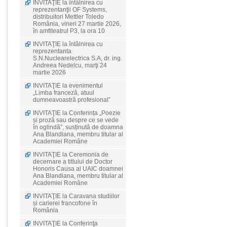
INVITAŢIE la întâlnirea cu
reprezentanţii OF Systems,
distribuitori Mettler Toledo
România, vineri 27 martie 2026,
în amfiteatrul P3, la ora 10
INVITAŢIE la întâlnirea cu
reprezentanta
S.N.Nuclearelectrica S.A, dr. ing.
Andreea Nedelcu, marţi 24
martie 2026
INVITAŢIE la evenimentul
„Limba franceză, atuul
dumneavoastră profesional”
INVITAŢIE la Conferința „Poezie
și proză sau despre ce se vede
în oglindă”, susținută de doamna
Ana Blandiana, membru titular al
Academiei Române
INVITAŢIE la Ceremonia de
decernare a titlului de Doctor
Honoris Causa al UAIC doamnei
Ana Blandiana, membru titular al
Academiei Române
INVITAŢIE la Caravana studiilor
și carierei francofone în
România
INVITAŢIE la Conferinţa