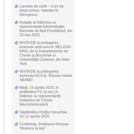
Lansare de carte – Curs de
drept roman, Valentin Al.
Georgescu
Invitaţie la întânirea cu
reprezentanţii Administraţiei
Bazinale de Apă Prut-Bârlad, din
23 mai 2025
INVITAŢIE la prelegerea
doamnei asist.univ.dr. MELISSA
KING, de la Departamentul de
Chimie şi Biochimie al
Universităţii Clarkson, din New
York
INVITAŢIE la prelegerea
domnului ACS dr. Răzvan-Vasile
ABABEI
Marţi, 15 aprilie 2025, în
amfiteatrul P3, la ora 14,
întâlnire cu reprezentanţii
Insitutului de Chimie
Macromoleculară
Săptămâna Porţilor Deschise,
10-12 aprilie 2025
Conferința „Profesorul Nicolae
Titulescu la Iași”