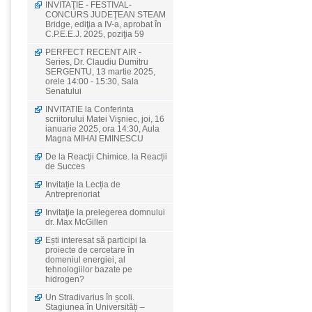
INVITAŢIE - FESTIVAL-
CONCURS JUDEŢEAN STEAM
Bridge, ediţia a IV-a, aprobat în
C.P.E.E.J. 2025, poziţia 59
PERFECT RECENT AIR -
Series, Dr. Claudiu Dumitru
SERGENTU, 13 martie 2025,
orele 14:00 - 15:30, Sala
Senatului
INVITATIE la Conferinta
scriitorului Matei Vişniec, joi, 16
ianuarie 2025, ora 14:30, Aula
Magna MIHAI EMINESCU
De la Reacţii Chimice. la Reacții
de Succes
Invitație la Lecția de
Antreprenoriat
Invitaţie la prelegerea domnului
dr. Max McGillen
Ești interesat să participi la
proiecte de cercetare în
domeniul energiei, al
tehnologiilor bazate pe
hidrogen?
Un Stradivarius în școli.
Stagiunea în Universități –