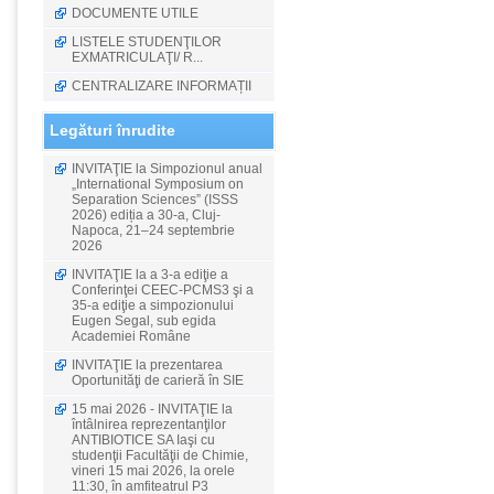
DOCUMENTE UTILE
LISTELE STUDENŢILOR
EXMATRICULAŢI/ R...
CENTRALIZARE INFORMAȚII
Legături înrudite
INVITAŢIE la Simpozionul anual
„International Symposium on
Separation Sciences” (ISSS
2026) ediția a 30-a, Cluj-
Napoca, 21–24 septembrie
2026
INVITAŢIE la a 3-a ediţie a
Conferinţei CEEC-PCMS3 şi a
35-a ediţie a simpozionului
Eugen Segal, sub egida
Academiei Române
INVITAŢIE la prezentarea
Oportunităţi de carieră în SIE
15 mai 2026 - INVITAŢIE la
întâlnirea reprezentanţilor
ANTIBIOTICE SA Iaşi cu
studenţii Facultăţii de Chimie,
vineri 15 mai 2026, la orele
11:30, în amfiteatrul P3