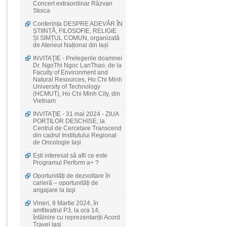
Concert extraordinar Răzvan
Stoica
Conferința DESPRE ADEVĂR ÎN
ȘTIINȚĂ, FILOSOFIE, RELIGIE
ȘI SIMȚUL COMUN, organizată
de Ateneul Național din Iași
INVITAŢIE - Prelegerile doamnei
Dr. NgoThi Ngoc LanThao, de la
Faculty of Environment and
Natural Resources, Ho Chi Minh
University of Technology
(HCMUT), Ho Chi Minh City, din
Vietnam
INVITAŢIE - 31 mai 2024 - ZIUA
PORȚILOR DESCHISE, la
Centrul de Cercetare Transcend
din cadrul Institutului Regional
de Oncologie Iași
Ești interesat să afli ce este
Programul Perform a+ ?
Oportunități de dezvoltare în
carieră – oportunități de
angajare la Iaşi
Vineri, 8 Martie 2024, în
amfiteatrul P3, la ora 14,
întâlnire cu reprezentanții Acord
Travel Iași