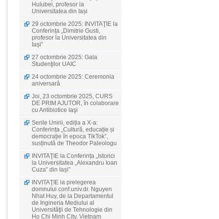
Hulubei, profesor la
Universitatea din Iași
29 octombrie 2025: INVITAŢIE la
Conferința „Dimitrie Gusti,
profesor la Universitatea din
Iași”
27 octombrie 2025: Gala
Studenţilor UAIC
24 octombrie 2025: Ceremonia
aniversară
Joi, 23 octombrie 2025, CURS
DE PRIM AJUTOR, în colaborare
cu Antibiotice Iaşi
Serile Unirii, ediția a X-a:
Conferința „Cultură, educație și
democrație în epoca TikTok”,
susținută de Theodor Paleologu
INVITAŢIE la Conferința „Istorici
la Universitatea „Alexandru Ioan
Cuza” din Iași”
INVITAŢIE la prelegerea
domnului conf.univ.dr. Nguyen
Nhat Huy, de la Departamentul
de Ingineria Mediului al
Universităţii de Tehnologie din
Ho Chi Minh City, Vietnam