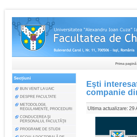
Prima pagină
Secțiuni
Ești interesa
BUN VENIT LA UAIC
companie di
DESPRE FACULTATE
METODOLOGII,
Ultima actualizare: 29
REGULAMENTE, PROCEDURI
CONDUCEREA ŞI
PERSONALUL FACULTĂŢII
PROGRAME DE STUDII