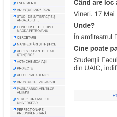
Când are loc
EVENIMENTE
ANUNŢURI 2025-2026
Vineri, 17 Mai
STUDII DE SATISFACŢIE ŞI
ANGAJABILIT...
Unde?
CONCURSUL DE CHIMIE
MAGDA PETROVANU
În amfiteatrul 
CERCETARE
MANIFESTĂRI ŞTIINŢIFICE
Cine poate pa
ACCES LA BAZE DE DATE
ŞTIINŢIFICE
Studenții Facul
ACTA CHEMICA IAŞI
din UAIC, indif
PROIECTE
ALEGERI ACADEMICE
ANUNTURI DE ANGAJARE
PAGINA ABSOLVENTILOR -
ALUMNI
P
STRUCTURA ANULUI
UNIVERSITAR
PERFECŢIONARE
PREUNIVERSITARĂ