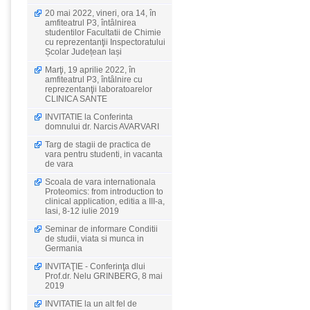
20 mai 2022, vineri, ora 14, în
amfiteatrul P3, întâlnirea
studentilor Facultatii de Chimie
cu reprezentanţii Inspectoratului
Școlar Județean Iași
Marţi, 19 aprilie 2022, în
amfiteatrul P3, întâlnire cu
reprezentanţii laboratoarelor
CLINICA SANTE
INVITATIE la Conferinta
domnului dr. Narcis AVARVARI
Targ de stagii de practica de
vara pentru studenti, in vacanta
de vara
Scoala de vara internationala
Proteomics: from introduction to
clinical application, editia a III-a,
Iasi, 8-12 iulie 2019
Seminar de informare Conditii
de studii, viata si munca in
Germania
INVITAŢIE - Conferinţa dlui
Prof.dr. Nelu GRINBERG, 8 mai
2019
INVITATIE la un alt fel de