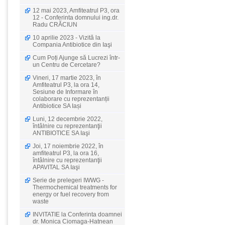
12 mai 2023, Amfiteatrul P3, ora
12 - Conferinta domnului ing.dr.
Radu CRĂCIUN
10 aprilie 2023 - Vizită la
Compania Antibiotice din Iaşi
Cum Poți Ajunge să Lucrezi într-
un Centru de Cercetare?
Vineri, 17 martie 2023, în
Amfiteatrul P3, la ora 14,
Sesiune de Informare în
colaborare cu reprezentanții
Antibiotice SA Iași
Luni, 12 decembrie 2022,
întâlnire cu reprezentanţii
ANTIBIOTICE SA Iaşi
Joi, 17 noiembrie 2022, în
amfiteatrul P3, la ora 16,
întâlnire cu reprezentanţii
APAVITAL SA Iaşi
Serie de prelegeri IWWG -
Thermochemical treatments for
energy or fuel recovery from
waste
INVITATIE la Conferinta doamnei
dr. Monica Ciomaga-Hatnean