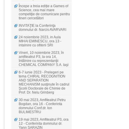
Începe a treia ediție a Games of
Science, cea mai mare
competiţie de comunicare pentru
tineri cercetători
INVITAŢIE la Conferinţa
domnului dr. Narcis AVARVARI
24 noiembrie 2023, in Aula
MIHAI EMINESCU, ora 13 -
intalnire cu ofiterii SRI
Vineri, 10 noiembrie 2023, în
amfiteatrul P3, la ora 14,
întâlnire cu reprezentanţii
CHEMICAL COMPANY S.A. Iaşi
6-7 iunie 2023 - Prelegeri pe
tema CHIRAL RECOGNITION
AND SEPARATION
MECHANISM susţinute în cadrul
Şcolii Doctorale de Chimie de
Prof. Dr. Nelu Grinberg
30 mai 2023, Amfiteatrul Petru
Bogdan, ora 16 - Conferinta
domnului Conf.dr. Ion
BULIMESTRU
19 mai 2023, Amfiteatrul P3, ora
12 - Conferinta domnului dr.
Yann SARAZIN