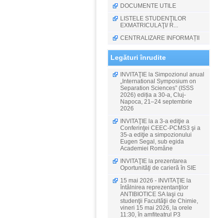
DOCUMENTE UTILE
LISTELE STUDENŢILOR
EXMATRICULAŢI/ R...
CENTRALIZARE INFORMAȚII
Legături înrudite
INVITAŢIE la Simpozionul anual
„International Symposium on
Separation Sciences” (ISSS
2026) ediția a 30-a, Cluj-
Napoca, 21–24 septembrie
2026
INVITAŢIE la a 3-a ediţie a
Conferinţei CEEC-PCMS3 şi a
35-a ediţie a simpozionului
Eugen Segal, sub egida
Academiei Române
INVITAŢIE la prezentarea
Oportunităţi de carieră în SIE
15 mai 2026 - INVITAŢIE la
întâlnirea reprezentanţilor
ANTIBIOTICE SA Iaşi cu
studenţii Facultăţii de Chimie,
vineri 15 mai 2026, la orele
11:30, în amfiteatrul P3