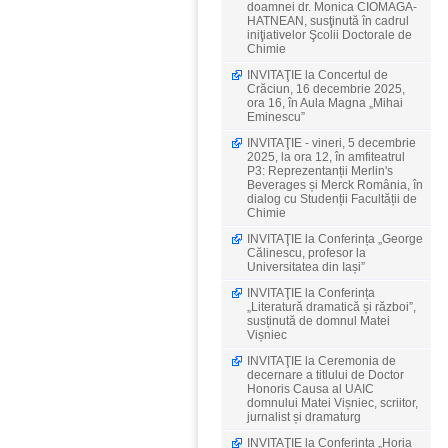
doamnei dr. Monica CIOMAGA-
HATNEAN, susţinută în cadrul
iniţiativelor Şcolii Doctorale de
Chimie
INVITAŢIE la Concertul de
Crăciun, 16 decembrie 2025,
ora 16, în Aula Magna „Mihai
Eminescu”
INVITAŢIE - vineri, 5 decembrie
2025, la ora 12, în amfiteatrul
P3: Reprezentanții Merlin's
Beverages și Merck România, în
dialog cu Studenții Facultății de
Chimie
INVITAŢIE la Conferința „George
Călinescu, profesor la
Universitatea din Iași”
INVITAŢIE la Conferința
„Literatură dramatică și război”,
susținută de domnul Matei
Vișniec
INVITAŢIE la Ceremonia de
decernare a titlului de Doctor
Honoris Causa al UAIC
domnului Matei Vișniec, scriitor,
jurnalist și dramaturg
INVITAŢIE la Conferința „Horia