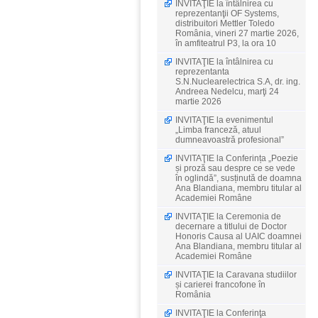
INVITAŢIE la întâlnirea cu
reprezentanţii OF Systems,
distribuitori Mettler Toledo
România, vineri 27 martie 2026,
în amfiteatrul P3, la ora 10
INVITAŢIE la întâlnirea cu
reprezentanta
S.N.Nuclearelectrica S.A, dr. ing.
Andreea Nedelcu, marţi 24
martie 2026
INVITAŢIE la evenimentul
„Limba franceză, atuul
dumneavoastră profesional”
INVITAŢIE la Conferința „Poezie
și proză sau despre ce se vede
în oglindă”, susținută de doamna
Ana Blandiana, membru titular al
Academiei Române
INVITAŢIE la Ceremonia de
decernare a titlului de Doctor
Honoris Causa al UAIC doamnei
Ana Blandiana, membru titular al
Academiei Române
INVITAŢIE la Caravana studiilor
și carierei francofone în
România
INVITAŢIE la Conferinţa