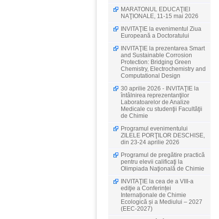
MARATONUL EDUCAŢIEI
NAŢIONALE, 11-15 mai 2026
INVITAŢIE la evenimentul Ziua
Europeană a Doctoratului
INVITAŢIE la prezentarea Smart
and Sustainable Corrosion
Protection: Bridging Green
Chemistry, Electrochemistry and
Computational Design
30 aprilie 2026 - INVITAŢIE la
întâlnirea reprezentanţilor
Laboratoarelor de Analize
Medicale cu studenţii Facultăţii
de Chimie
Programul evenimentului
ZILELE PORŢILOR DESCHISE,
din 23-24 aprilie 2026
Programul de pregătire practică
pentru elevii calificaţi la
Olimpiada Naţională de Chimie
INVITAŢIE la cea de a VIII-a
ediţie a Conferinței
Internaționale de Chimie
Ecologică și a Mediului – 2027
(EEC-2027)