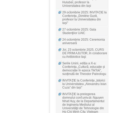
Hulubei, profesor la
Universitatea din Iași
29 octombrie 2025: INVITAŢIE la
Conferința „Dimitrie Gusti,
profesor la Universitatea din
Iași”
27 octombrie 2025: Gala
Studenţilor UAIC
24 octombrie 2025: Ceremonia
aniversară
Joi, 23 octombrie 2025, CURS
DE PRIM AJUTOR, în colaborare
cu Antibiotice Iaşi
Serile Unirii, ediția a X-a:
Conferința „Cultură, educație și
democrație în epoca TikTok”,
susținută de Theodor Paleologu
INVITAŢIE la Conferința „Istorici
la Universitatea „Alexandru Ioan
Cuza” din Iași”
INVITAŢIE la prelegerea
domnului conf.univ.dr. Nguyen
Nhat Huy, de la Departamentul
de Ingineria Mediului al
Universităţii de Tehnologie din
Ho Chi Minh City, Vietnam