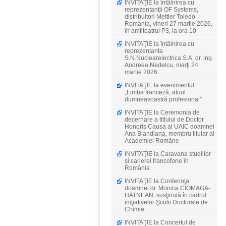
INVITAŢIE la întâlnirea cu
reprezentanţii OF Systems,
distribuitori Mettler Toledo
România, vineri 27 martie 2026,
în amfiteatrul P3, la ora 10
INVITAŢIE la întâlnirea cu
reprezentanta
S.N.Nuclearelectrica S.A, dr. ing.
Andreea Nedelcu, marţi 24
martie 2026
INVITAŢIE la evenimentul
„Limba franceză, atuul
dumneavoastră profesional”
INVITAŢIE la Ceremonia de
decernare a titlului de Doctor
Honoris Causa al UAIC doamnei
Ana Blandiana, membru titular al
Academiei Române
INVITAŢIE la Caravana studiilor
și carierei francofone în
România
INVITAŢIE la Conferinţa
doamnei dr. Monica CIOMAGA-
HATNEAN, susţinută în cadrul
iniţiativelor Şcolii Doctorale de
Chimie
INVITAŢIE la Concertul de