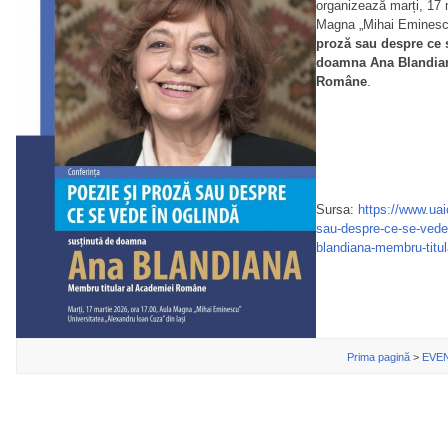
organizează marți, 17 m
Magna „Mihai Eminesc
proză sau despre ce 
doamna Ana Blandian
Române
.
Sursa:
https://www.uai
sau-despre-ce-se-vede
blandiana-membru-titul
Prima pagină
>
EVE