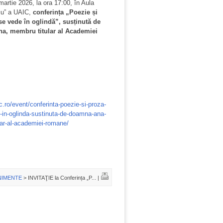
artie 2026, la ora 17:00, în Aula
u” a UAIC,
conferința „Poezie și
se vede în oglindă”, susținută de
a, membru titular al Academiei
c.ro/event/conferinta-poezie-si-proza-
-in-oglinda-sustinuta-de-doamna-ana-
ar-al-academiei-romane/
NIMENTE
> INVITAŢIE la Conferința „P... |