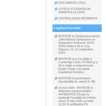
DOCUMENTE UTILE
LISTELE STUDENŢILOR
EXMATRICULAŢI/ R...
CENTRALIZARE INFORMAȚII
Legături înrudite
INVITAŢIE la Simpozionul anual
„International Symposium on
Separation Sciences” (ISSS
2026) ediția a 30-a, Cluj-
Napoca, 21–24 septembrie
2026
INVITAŢIE la a 3-a ediţie a
Conferinţei CEEC-PCMS3 şi a
35-a ediţie a simpozionului
Eugen Segal, sub egida
Academiei Române
INVITAŢIE la prezentarea
Oportunităţi de carieră în SIE
15 mai 2026 - INVITAŢIE la
întâlnirea reprezentanţilor
ANTIBIOTICE SA Iaşi cu
studenţii Facultăţii de Chimie,
vineri 15 mai 2026, la orele
11:30, în amfiteatrul P3