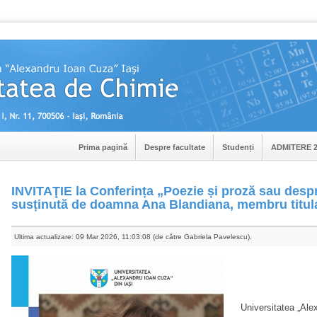
Prima pagină
Despre facultate
Studenți
ADMITERE 2
INVITAŢIE la Conferința „Poezie și proză sau despr
susținută de doamna Ana Blandiana, membru titu
Ultima actualizare: 09 Mar 2026, 11:03:08 (de către Gabriela Pavelescu).
Universitatea „Alexa