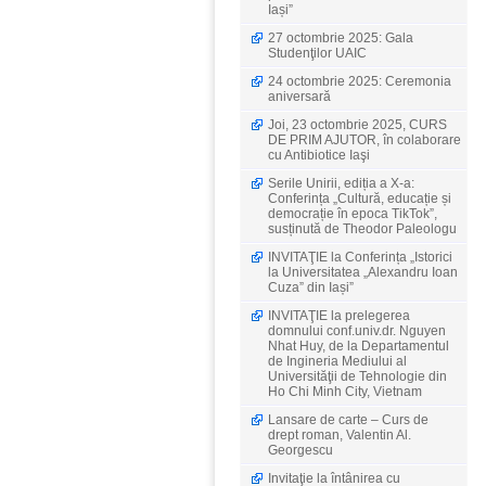
Iași”
27 octombrie 2025: Gala
Studenţilor UAIC
24 octombrie 2025: Ceremonia
aniversară
Joi, 23 octombrie 2025, CURS
DE PRIM AJUTOR, în colaborare
cu Antibiotice Iaşi
Serile Unirii, ediția a X-a:
Conferința „Cultură, educație și
democrație în epoca TikTok”,
susținută de Theodor Paleologu
INVITAŢIE la Conferința „Istorici
la Universitatea „Alexandru Ioan
Cuza” din Iași”
INVITAŢIE la prelegerea
domnului conf.univ.dr. Nguyen
Nhat Huy, de la Departamentul
de Ingineria Mediului al
Universităţii de Tehnologie din
Ho Chi Minh City, Vietnam
Lansare de carte – Curs de
drept roman, Valentin Al.
Georgescu
Invitaţie la întânirea cu