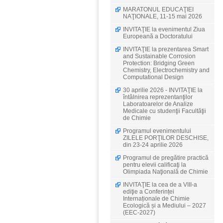
MARATONUL EDUCAŢIEI
NAŢIONALE, 11-15 mai 2026
INVITAŢIE la evenimentul Ziua
Europeană a Doctoratului
INVITAŢIE la prezentarea Smart
and Sustainable Corrosion
Protection: Bridging Green
Chemistry, Electrochemistry and
Computational Design
30 aprilie 2026 - INVITAŢIE la
întâlnirea reprezentanţilor
Laboratoarelor de Analize
Medicale cu studenţii Facultăţii
de Chimie
Programul evenimentului
ZILELE PORŢILOR DESCHISE,
din 23-24 aprilie 2026
Programul de pregătire practică
pentru elevii calificaţi la
Olimpiada Naţională de Chimie
INVITAŢIE la cea de a VIII-a
ediţie a Conferinței
Internaționale de Chimie
Ecologică și a Mediului – 2027
(EEC-2027)