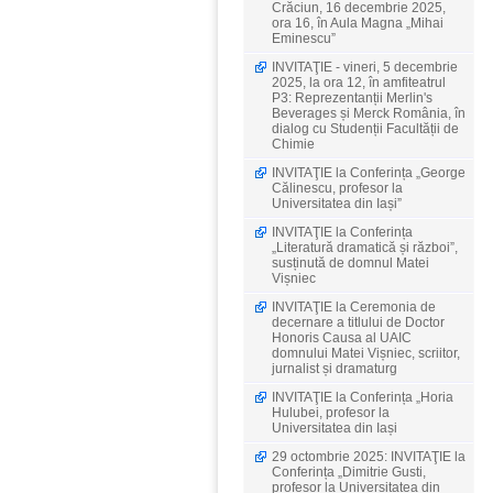
Crăciun, 16 decembrie 2025,
ora 16, în Aula Magna „Mihai
Eminescu”
INVITAŢIE - vineri, 5 decembrie
2025, la ora 12, în amfiteatrul
P3: Reprezentanții Merlin's
Beverages și Merck România, în
dialog cu Studenții Facultății de
Chimie
INVITAŢIE la Conferința „George
Călinescu, profesor la
Universitatea din Iași”
INVITAŢIE la Conferința
„Literatură dramatică și război”,
susținută de domnul Matei
Vișniec
INVITAŢIE la Ceremonia de
decernare a titlului de Doctor
Honoris Causa al UAIC
domnului Matei Vișniec, scriitor,
jurnalist și dramaturg
INVITAŢIE la Conferința „Horia
Hulubei, profesor la
Universitatea din Iași
29 octombrie 2025: INVITAŢIE la
Conferința „Dimitrie Gusti,
profesor la Universitatea din