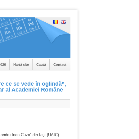
|
026
Hartă site
Caută
Contact
e ce se vede în oglindă”,
lar al Academiei Române
ndru Ioan Cuza” din Iaşi (UAIC)