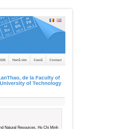
|
026
Hartă site
Caută
Contact
anThao, de la Faculty of
University of Technology
nd Natural Resources, Ho Chi Minh