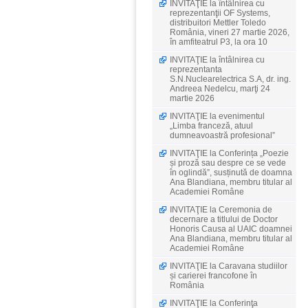
INVITAŢIE la întâlnirea cu
reprezentanţii OF Systems,
distribuitori Mettler Toledo
România, vineri 27 martie 2026,
în amfiteatrul P3, la ora 10
INVITAŢIE la întâlnirea cu
reprezentanta
S.N.Nuclearelectrica S.A, dr. ing.
Andreea Nedelcu, marţi 24
martie 2026
INVITAŢIE la evenimentul
„Limba franceză, atuul
dumneavoastră profesional”
INVITAŢIE la Conferința „Poezie
și proză sau despre ce se vede
în oglindă”, susținută de doamna
Ana Blandiana, membru titular al
Academiei Române
INVITAŢIE la Ceremonia de
decernare a titlului de Doctor
Honoris Causa al UAIC doamnei
Ana Blandiana, membru titular al
Academiei Române
INVITAŢIE la Caravana studiilor
și carierei francofone în
România
INVITAŢIE la Conferinţa