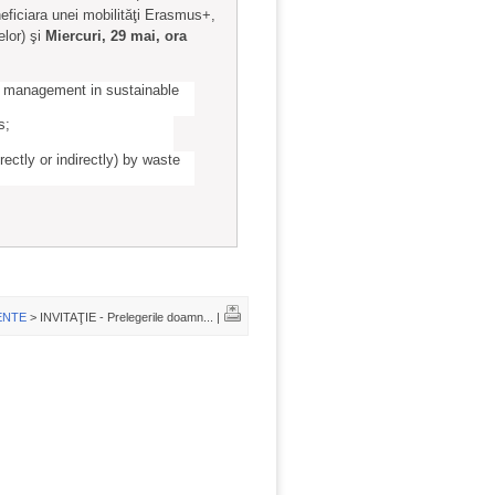
eficiara unei mobilităţi Erasmus+,
elor) şi
Miercuri, 29 mai, ora
te management in sustainable
s;
ctly or indirectly) by waste
ENTE
> INVITAŢIE - Prelegerile doamn... |