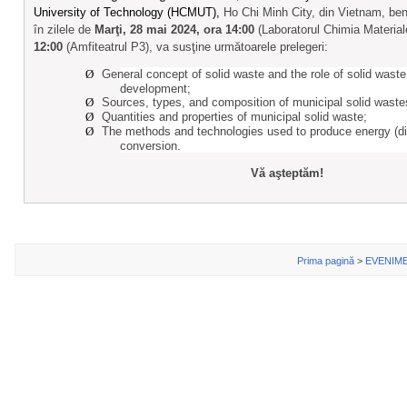
University of Technology (HCMUT),
Ho Chi Minh City, din Vietnam, ben
în zilele de
Marţi, 28 mai 2024, ora 14:00
(Laboratorul Chimia Material
12:00
(Amfiteatrul P3),
va susţine următoarele prelegeri:
Ø
General concept of solid waste and the role of solid was
development;
Ø
Sources, types, and composition of municipal solid waste
Ø
Quantities and properties of municipal solid waste;
Ø
The methods and technologies used to produce energy (dire
conversion.
Vă aşteptăm!
Prima pagină
>
EVENIM