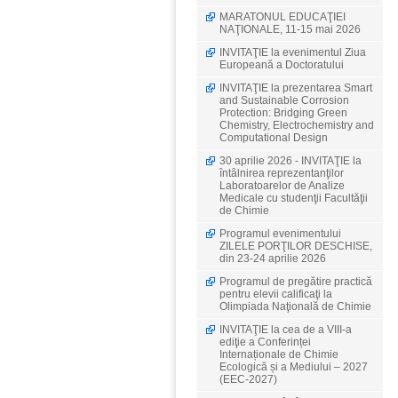
MARATONUL EDUCAŢIEI
NAŢIONALE, 11-15 mai 2026
INVITAŢIE la evenimentul Ziua
Europeană a Doctoratului
INVITAŢIE la prezentarea Smart
and Sustainable Corrosion
Protection: Bridging Green
Chemistry, Electrochemistry and
Computational Design
30 aprilie 2026 - INVITAŢIE la
întâlnirea reprezentanţilor
Laboratoarelor de Analize
Medicale cu studenţii Facultăţii
de Chimie
Programul evenimentului
ZILELE PORŢILOR DESCHISE,
din 23-24 aprilie 2026
Programul de pregătire practică
pentru elevii calificaţi la
Olimpiada Naţională de Chimie
INVITAŢIE la cea de a VIII-a
ediţie a Conferinței
Internaționale de Chimie
Ecologică și a Mediului – 2027
(EEC-2027)