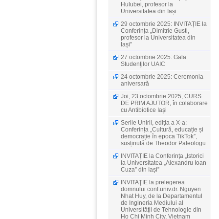
Hulubei, profesor la
Universitatea din Iași
29 octombrie 2025: INVITAŢIE la
Conferința „Dimitrie Gusti,
profesor la Universitatea din
Iași”
27 octombrie 2025: Gala
Studenţilor UAIC
24 octombrie 2025: Ceremonia
aniversară
Joi, 23 octombrie 2025, CURS
DE PRIM AJUTOR, în colaborare
cu Antibiotice Iaşi
Serile Unirii, ediția a X-a:
Conferința „Cultură, educație și
democrație în epoca TikTok”,
susținută de Theodor Paleologu
INVITAŢIE la Conferința „Istorici
la Universitatea „Alexandru Ioan
Cuza” din Iași”
INVITAŢIE la prelegerea
domnului conf.univ.dr. Nguyen
Nhat Huy, de la Departamentul
de Ingineria Mediului al
Universităţii de Tehnologie din
Ho Chi Minh City, Vietnam