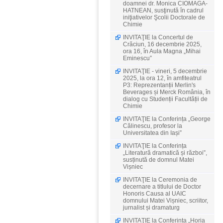
doamnei dr. Monica CIOMAGA-
HATNEAN, susţinută în cadrul
iniţiativelor Şcolii Doctorale de
Chimie
INVITAŢIE la Concertul de
Crăciun, 16 decembrie 2025,
ora 16, în Aula Magna „Mihai
Eminescu”
INVITAŢIE - vineri, 5 decembrie
2025, la ora 12, în amfiteatrul
P3: Reprezentanții Merlin's
Beverages și Merck România, în
dialog cu Studenții Facultății de
Chimie
INVITAŢIE la Conferința „George
Călinescu, profesor la
Universitatea din Iași”
INVITAŢIE la Conferința
„Literatură dramatică și război”,
susținută de domnul Matei
Vișniec
INVITAŢIE la Ceremonia de
decernare a titlului de Doctor
Honoris Causa al UAIC
domnului Matei Vișniec, scriitor,
jurnalist și dramaturg
INVITAŢIE la Conferința „Horia