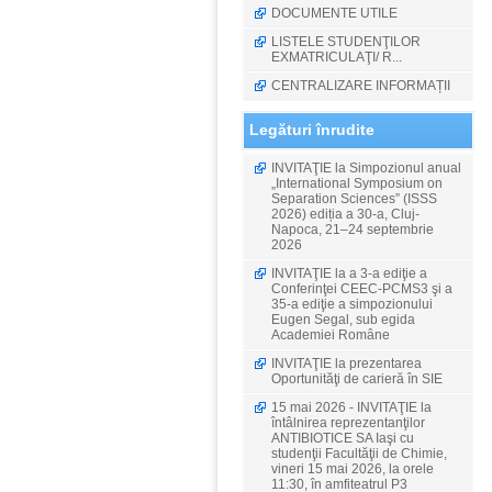
DOCUMENTE UTILE
LISTELE STUDENŢILOR
EXMATRICULAŢI/ R...
CENTRALIZARE INFORMAȚII
Legături înrudite
INVITAŢIE la Simpozionul anual
„International Symposium on
Separation Sciences” (ISSS
2026) ediția a 30-a, Cluj-
Napoca, 21–24 septembrie
2026
INVITAŢIE la a 3-a ediţie a
Conferinţei CEEC-PCMS3 şi a
35-a ediţie a simpozionului
Eugen Segal, sub egida
Academiei Române
INVITAŢIE la prezentarea
Oportunităţi de carieră în SIE
15 mai 2026 - INVITAŢIE la
întâlnirea reprezentanţilor
ANTIBIOTICE SA Iaşi cu
studenţii Facultăţii de Chimie,
vineri 15 mai 2026, la orele
11:30, în amfiteatrul P3