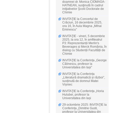
doamnei dr. Monica CIOMAGA-
HATNEAN, susţinută în cadrul
iniţiativelor Şcolii Doctorale de
Chimie
INVITAŢIE la Concertul de
Crăciun, 16 decembrie 2025,
ora 16, în Aula Magna „Mihai
Eminescu”
INVITAŢIE - vineri, 5 decembrie
2025, la ora 12, în amfiteatrul
P3: Reprezentanții Merlin's
Beverages și Merck România, în
dialog cu Studenții Facultății de
Chimie
INVITAŢIE la Conferința „George
Călinescu, profesor la
Universitatea din Iași”
INVITAŢIE la Conferința
„Literatură dramatică și război”,
susținută de domnul Matei
Vișniec
INVITAŢIE la Conferința „Horia
Hulubei, profesor la
Universitatea din Iași
29 octombrie 2025: INVITAŢIE la
Conferința „Dimitrie Gusti,
profesor la Universitatea din