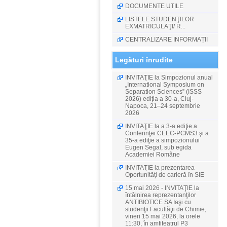
DOCUMENTE UTILE
LISTELE STUDENŢILOR
EXMATRICULAŢI/ R...
CENTRALIZARE INFORMAȚII
Legături înrudite
INVITAŢIE la Simpozionul anual
„International Symposium on
Separation Sciences” (ISSS
2026) ediția a 30-a, Cluj-
Napoca, 21–24 septembrie
2026
INVITAŢIE la a 3-a ediţie a
Conferinţei CEEC-PCMS3 şi a
35-a ediţie a simpozionului
Eugen Segal, sub egida
Academiei Române
INVITAŢIE la prezentarea
Oportunităţi de carieră în SIE
15 mai 2026 - INVITAŢIE la
întâlnirea reprezentanţilor
ANTIBIOTICE SA Iaşi cu
studenţii Facultăţii de Chimie,
vineri 15 mai 2026, la orele
11:30, în amfiteatrul P3