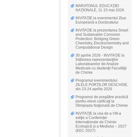
MARATONUL EDUCAŢIEI
NAŢIONALE, 11-15 mai 2026
INVITAŢIE la evenimentul Ziua
Europeană a Doctoratului
INVITAŢIE la prezentarea Smart
and Sustainable Corrosion
Protection: Bridging Green
Chemistry, Electrochemistry and
Computational Design
30 aprilie 2026 - INVITAŢIE la
întâlnirea reprezentanţilor
Laboratoarelor de Analize
Medicale cu studenţii Facultăţii
de Chimie
Programul evenimentului
ZILELE PORŢILOR DESCHISE,
din 23-24 aprilie 2026
Programul de pregătire practică
pentru elevii calificaţi la
Olimpiada Naţională de Chimie
INVITAŢIE la cea de a VIII-a
ediţie a Conferinței
Internaționale de Chimie
Ecologică și a Mediului – 2027
(EEC-2027)