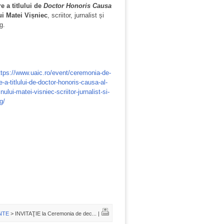
e a titlului de
Doctor Honoris Causa
i Matei Vișniec
, scriitor, jurnalist și
g.
ttps://www.uaic.ro/event/ceremonia-de-
-a-titlului-de-doctor-honoris-causa-al-
ului-matei-visniec-scriitor-jurnalist-si-
rg/
NTE
> INVITAŢIE la Ceremonia de dec... |