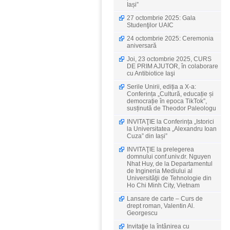
Iași”
27 octombrie 2025: Gala
Studenţilor UAIC
24 octombrie 2025: Ceremonia
aniversară
Joi, 23 octombrie 2025, CURS
DE PRIM AJUTOR, în colaborare
cu Antibiotice Iaşi
Serile Unirii, ediția a X-a:
Conferința „Cultură, educație și
democrație în epoca TikTok”,
susținută de Theodor Paleologu
INVITAŢIE la Conferința „Istorici
la Universitatea „Alexandru Ioan
Cuza” din Iași”
INVITAŢIE la prelegerea
domnului conf.univ.dr. Nguyen
Nhat Huy, de la Departamentul
de Ingineria Mediului al
Universităţii de Tehnologie din
Ho Chi Minh City, Vietnam
Lansare de carte – Curs de
drept roman, Valentin Al.
Georgescu
Invitaţie la întânirea cu