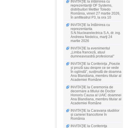
INVITAŢIE la întâlnirea cu
reprezentanţii OF Systems,
distribuitori Mettler Toledo
România, vineri 27 martie 2026,
în amfiteatrul P3, la ora 10
INVITAŢIE la întâlnirea cu
reprezentanta
S.N.Nuclearelectrica S.A, dr. ing.
Andreea Nedelcu, marţi 24
martie 2026
INVITAŢIE la evenimentul
„Limba franceză, atuul
dumneavoastră profesional”
INVITAŢIE la Conferința „Poezie
și proză sau despre ce se vede
în oglindă”, susținută de doamna
Ana Blandiana, membru titular al
Academiei Române
INVITAŢIE la Ceremonia de
decernare a titlului de Doctor
Honoris Causa al UAIC doamnei
Ana Blandiana, membru titular al
Academiei Române
INVITAŢIE la Caravana studiilor
și carierei francofone în
România
INVITAŢIE la Conferinţa