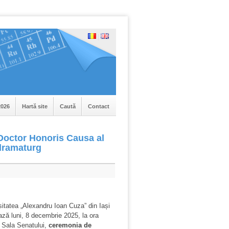
|
026
Hartă site
Caută
Contact
 Doctor Honoris Causa al
 dramaturg
tatea „Alexandru Ioan Cuza” din Iași
ază luni, 8 decembrie 2025, la ora
n Sala Senatului,
ceremonia de