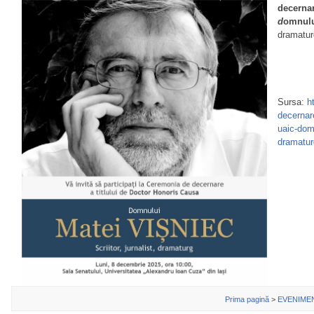
decernar
d
omnulu
dramatur
Sursa:
h
decernare
uaic-domn
dramatu
Prima pagină
>
EVENIME