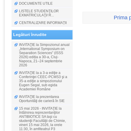
DOCUMENTE UTILE
LISTELE STUDENŢILOR
EXMATRICULAŢI/ R...
Prima 
CENTRALIZARE INFORMAȚII
Legături înrudite
INVITAŢIE la Simpozionul anual
„International Symposium on
Separation Sciences” (ISSS
2026) ediția a 30-a, Cluj-
Napoca, 21–24 septembrie
2026
INVITAŢIE la a 3-a ediţie a
Conferinţei CEEC-PCMS3 şi a
35-a ediţie a simpozionului
Eugen Segal, sub egida
Academiei Române
INVITAŢIE la prezentarea
Oportunităţi de carieră în SIE
15 mai 2026 - INVITAŢIE la
întâlnirea reprezentanţilor
ANTIBIOTICE SA Iaşi cu
studenţii Facultăţii de Chimie,
vineri 15 mai 2026, la orele
11:30, în amfiteatrul P3