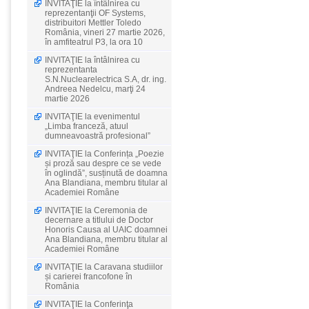
INVITAŢIE la întâlnirea cu
reprezentanţii OF Systems,
distribuitori Mettler Toledo
România, vineri 27 martie 2026,
în amfiteatrul P3, la ora 10
INVITAŢIE la întâlnirea cu
reprezentanta
S.N.Nuclearelectrica S.A, dr. ing.
Andreea Nedelcu, marţi 24
martie 2026
INVITAŢIE la evenimentul
„Limba franceză, atuul
dumneavoastră profesional”
INVITAŢIE la Conferința „Poezie
și proză sau despre ce se vede
în oglindă”, susținută de doamna
Ana Blandiana, membru titular al
Academiei Române
INVITAŢIE la Ceremonia de
decernare a titlului de Doctor
Honoris Causa al UAIC doamnei
Ana Blandiana, membru titular al
Academiei Române
INVITAŢIE la Caravana studiilor
și carierei francofone în
România
INVITAŢIE la Conferinţa