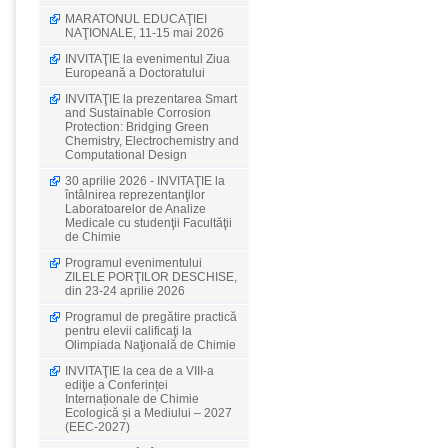
MARATONUL EDUCAŢIEI
NAŢIONALE, 11-15 mai 2026
INVITAŢIE la evenimentul Ziua
Europeană a Doctoratului
INVITAŢIE la prezentarea Smart
and Sustainable Corrosion
Protection: Bridging Green
Chemistry, Electrochemistry and
Computational Design
30 aprilie 2026 - INVITAŢIE la
întâlnirea reprezentanţilor
Laboratoarelor de Analize
Medicale cu studenţii Facultăţii
de Chimie
Programul evenimentului
ZILELE PORŢILOR DESCHISE,
din 23-24 aprilie 2026
Programul de pregătire practică
pentru elevii calificaţi la
Olimpiada Naţională de Chimie
INVITAŢIE la cea de a VIII-a
ediţie a Conferinței
Internaționale de Chimie
Ecologică și a Mediului – 2027
(EEC-2027)