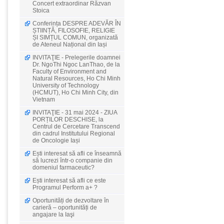
Concert extraordinar Răzvan
Stoica
Conferința DESPRE ADEVĂR ÎN
ȘTIINȚĂ, FILOSOFIE, RELIGIE
ȘI SIMȚUL COMUN, organizată
de Ateneul Național din Iași
INVITAŢIE - Prelegerile doamnei
Dr. NgoThi Ngoc LanThao, de la
Faculty of Environment and
Natural Resources, Ho Chi Minh
University of Technology
(HCMUT), Ho Chi Minh City, din
Vietnam
INVITAŢIE - 31 mai 2024 - ZIUA
PORȚILOR DESCHISE, la
Centrul de Cercetare Transcend
din cadrul Institutului Regional
de Oncologie Iași
Ești interesat să afli ce înseamnă
să lucrezi într-o companie din
domeniul farmaceutic?
Ești interesat să afli ce este
Programul Perform a+ ?
Oportunități de dezvoltare în
carieră – oportunități de
angajare la Iaşi