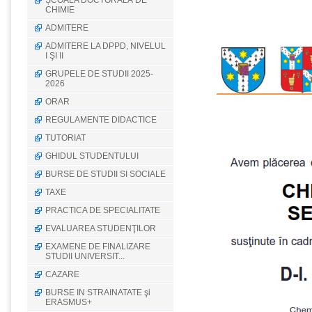
ȘCOALA DOCTORALĂ DE
CHIMIE
ADMITERE
ADMITERE LA DPPD, NIVELUL
I ŞI II
GRUPELE DE STUDII 2025-
2026
ORAR
REGULAMENTE DIDACTICE
TUTORIAT
GHIDUL STUDENTULUI
BURSE DE STUDII SI SOCIALE
TAXE
PRACTICA DE SPECIALITATE
EVALUAREA STUDENŢILOR
EXAMENE DE FINALIZARE
STUDII UNIVERSIT...
CAZARE
BURSE IN STRAINATATE şi
ERASMUS+