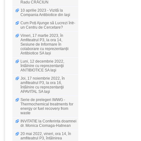
Radu CRĂCIUN
10 aprilie 2023 - Vizită la
Compania Antibiotice din Iaşi
Cum Poți Ajunge să Lucrezi într-
un Centru de Cercetare?
Vineri, 17 martie 2023, în
Amfiteatrul P3, la ora 14,
Sesiune de Informare în
colaborare cu reprezentanții
Antibiotice SA Iași
Luni, 12 decembrie 2022,
întâlnire cu reprezentanţii
ANTIBIOTICE SA Iaşi
Joi, 17 noiembrie 2022, în
amfiteatrul P3, la ora 16,
întâlnire cu reprezentanţii
APAVITAL SA Iaşi
Serie de prelegeri IWWG -
Thermochemical treatments for
energy or fuel recovery from
waste
INVITATIE la Conferinta doamnei
dr. Monica Ciomaga-Hatnean
20 mai 2022, vineri, ora 14, în
amfiteatrul P3, întâlnirea