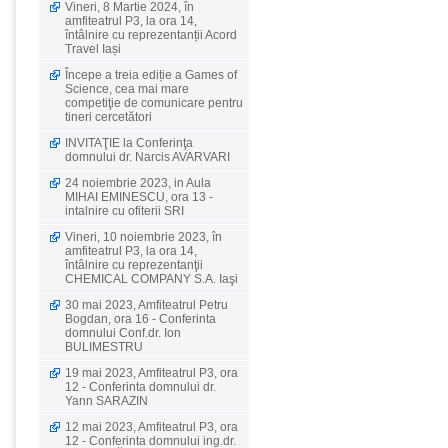
Vineri, 8 Martie 2024, în
amfiteatrul P3, la ora 14,
întâlnire cu reprezentanții Acord
Travel Iași
Începe a treia ediție a Games of
Science, cea mai mare
competiţie de comunicare pentru
tineri cercetători
INVITAŢIE la Conferinţa
domnului dr. Narcis AVARVARI
24 noiembrie 2023, in Aula
MIHAI EMINESCU, ora 13 -
intalnire cu ofiterii SRI
Vineri, 10 noiembrie 2023, în
amfiteatrul P3, la ora 14,
întâlnire cu reprezentanţii
CHEMICAL COMPANY S.A. Iaşi
30 mai 2023, Amfiteatrul Petru
Bogdan, ora 16 - Conferinta
domnului Conf.dr. Ion
BULIMESTRU
19 mai 2023, Amfiteatrul P3, ora
12 - Conferinta domnului dr.
Yann SARAZIN
12 mai 2023, Amfiteatrul P3, ora
12 - Conferinta domnului ing.dr.