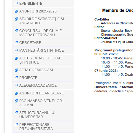
EVENIMENTE
ANUNŢURI 2025-2026
STUDII DE SATISFACŢIE ŞI
ANGAJABILIT...
CONCURSUL DE CHIMIE
MAGDA PETROVANU
CERCETARE
MANIFESTĂRI ŞTIINŢIFICE
ACCES LA BAZE DE DATE
ŞTIINŢIFICE
ACTA CHEMICA IAŞI
PROIECTE
ALEGERI ACADEMICE
ANUNTURI DE ANGAJARE
PAGINA ABSOLVENTILOR -
ALUMNI
STRUCTURA ANULUI
UNIVERSITAR
PERFECŢIONARE
PREUNIVERSITARĂ