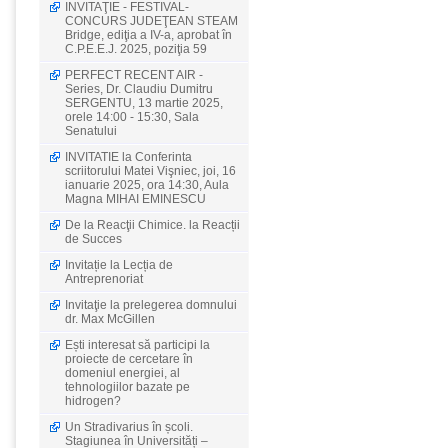
INVITAŢIE - FESTIVAL-
CONCURS JUDEŢEAN STEAM
Bridge, ediţia a IV-a, aprobat în
C.P.E.E.J. 2025, poziţia 59
PERFECT RECENT AIR -
Series, Dr. Claudiu Dumitru
SERGENTU, 13 martie 2025,
orele 14:00 - 15:30, Sala
Senatului
INVITATIE la Conferinta
scriitorului Matei Vişniec, joi, 16
ianuarie 2025, ora 14:30, Aula
Magna MIHAI EMINESCU
De la Reacţii Chimice. la Reacții
de Succes
Invitație la Lecția de
Antreprenoriat
Invitaţie la prelegerea domnului
dr. Max McGillen
Ești interesat să participi la
proiecte de cercetare în
domeniul energiei, al
tehnologiilor bazate pe
hidrogen?
Un Stradivarius în școli.
Stagiunea în Universități –