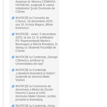
doamnei dr. Monica CIOMAGA-
HATNEAN, susţinută în cadrul
iniţiativelor Şcolii Doctorale de
Chimie
INVITAŢIE la Concertul de
Crăciun, 16 decembrie 2025,
ora 16, în Aula Magna „Mihai
Eminescu”
INVITAŢIE - vineri, 5 decembrie
2025, la ora 12, în amfiteatrul
P3: Reprezentanții Merlin's
Beverages și Merck România, în
dialog cu Studenții Facultății de
Chimie
INVITAŢIE la Conferința „George
Călinescu, profesor la
Universitatea din Iași”
INVITAŢIE la Conferința
„Literatură dramatică și război”,
susținută de domnul Matei
Vișniec
INVITAŢIE la Ceremonia de
decernare a titlului de Doctor
Honoris Causa al UAIC
domnului Matei Vișniec, scriitor,
jurnalist și dramaturg
INVITAŢIE la Conferința „Horia