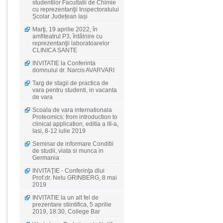
studentilor Facultatii de Chimie
cu reprezentanţii Inspectoratului
Școlar Județean Iași
Marţi, 19 aprilie 2022, în
amfiteatrul P3, întâlnire cu
reprezentanţii laboratoarelor
CLINICA SANTE
INVITATIE la Conferinta
domnului dr. Narcis AVARVARI
Targ de stagii de practica de
vara pentru studenti, in vacanta
de vara
Scoala de vara internationala
Proteomics: from introduction to
clinical application, editia a III-a,
Iasi, 8-12 iulie 2019
Seminar de informare Conditii
de studii, viata si munca in
Germania
INVITAŢIE - Conferinţa dlui
Prof.dr. Nelu GRINBERG, 8 mai
2019
INVITATIE la un alt fel de
prezentare stiintifica, 5 aprilie
2019, 18:30, College Bar