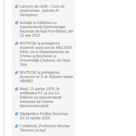
Lansare de carte – Curs de
drept roman, Valentin Al.
Georgescu
Invitaţie la întânirea cu
reprezentanţii Administraţiei
Bazinale de Apă Prut-Bârlad, din
23 mai 2025
INVITAŢIE la prelegerea
doamnei asist.univ.dr. MELISSA
KING, de la Departamentul de
Chimie şi Biochimie al
Universităţii Clarkson, din New
York
INVITAŢIE la prelegerea
domnului ACS dr. Răzvan-Vasile
ABABEI
Marţi, 15 aprilie 2025, în
amfiteatrul P3, la ora 14,
întâlnire cu reprezentanţii
Insitutului de Chimie
Macromoleculară
Săptămâna Porţilor Deschise,
10-12 aprilie 2025
Conferința „Profesorul Nicolae
Titulescu la Iași”