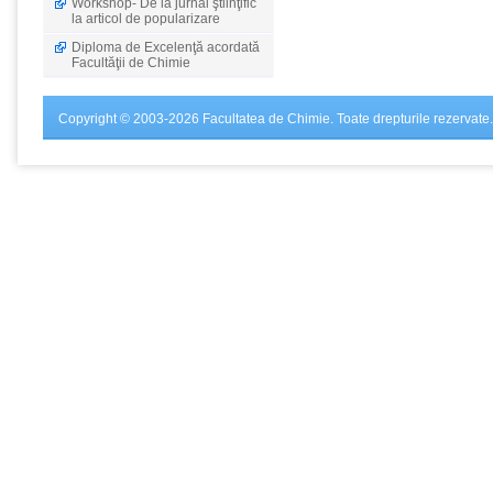
Workshop- De la jurnal ştiinţific
la articol de popularizare
Diploma de Excelenţă acordată
Facultăţii de Chimie
Copyright © 2003-2026 Facultatea de Chimie. Toate drepturile rezervate