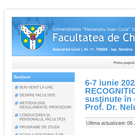
Prima pagină
Secțiuni
6-7 iunie 20
BUN VENIT LA UAIC
RECOGNITI
DESPRE FACULTATE
susţinute în
METODOLOGII,
Prof. Dr. Ne
REGULAMENTE, PROCEDURI
CONDUCEREA ŞI
PERSONALUL FACULTĂŢII
Ultima actualizare: 06 
PROGRAME DE STUDII