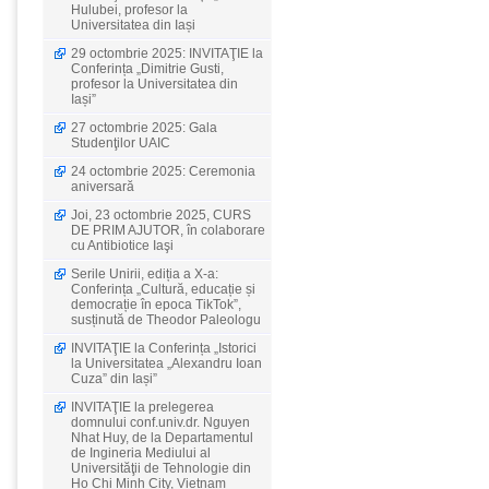
Hulubei, profesor la
Universitatea din Iași
29 octombrie 2025: INVITAŢIE la
Conferința „Dimitrie Gusti,
profesor la Universitatea din
Iași”
27 octombrie 2025: Gala
Studenţilor UAIC
24 octombrie 2025: Ceremonia
aniversară
Joi, 23 octombrie 2025, CURS
DE PRIM AJUTOR, în colaborare
cu Antibiotice Iaşi
Serile Unirii, ediția a X-a:
Conferința „Cultură, educație și
democrație în epoca TikTok”,
susținută de Theodor Paleologu
INVITAŢIE la Conferința „Istorici
la Universitatea „Alexandru Ioan
Cuza” din Iași”
INVITAŢIE la prelegerea
domnului conf.univ.dr. Nguyen
Nhat Huy, de la Departamentul
de Ingineria Mediului al
Universităţii de Tehnologie din
Ho Chi Minh City, Vietnam